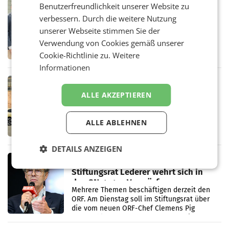
RETAIL
Benutzerfreundlichkeit unserer Website zu
Alles bereit für den Wechsel: Jürgen
verbessern. Durch die weitere Nutzung
Albrecht setzt ab 1.1.2027 auf Adeg
unserer Webseite stimmen Sie der
WIENER NEUDORF. – Die geplante
Verwendung von Cookies gemäß unserer
Zusammenarbeit zwischen Adeg und dem
Vorarlberger Kaufmann Jürgen Albrecht ist
Cookie-Richtlinie zu.
Weitere
kartellrechtlich freigegeben: Die
Informationen
Bundeswettbewerbsbehörde und der
Bundeskartellanwalt
MOBILITY BUSINESS
Rekordergebnis im Juli: Leapmotor
ALLE AKZEPTIEREN
verdoppelt Auslieferungen und
überschreitet die 100.000er-Marke
– Im Juli 2026 erreichte Leapmotor einen
ALLE ABLEHNEN
wichtigen Meilenstein und lieferte weltweit
101.267 Fahrzeuge aus, womit sich das
Ergebnis gegenüber Juli 2025 mehr als
DETAILS ANZEIGEN
verdoppelte (+102
MARKETING & MEDIA
Stiftungsrat Lederer wehrt sich in
den SN gegen Vorwürfe
Mehrere Themen beschäftigen derzeit den
ORF. Am Dienstag soll im Stiftungsrat über
die vom neuen ORF-Chef Clemens Pig
vorgeschlagenen Besetzungen für die
Direktionen abgestimmt werden.