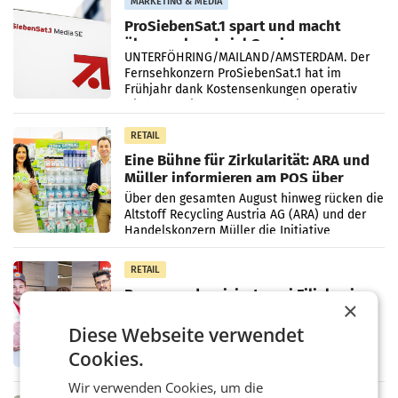
MARKETING & MEDIA
ProSiebenSat.1 spart und macht
überraschend viel Gewinn
UNTERFÖHRING/MAILAND/AMSTERDAM. Der
Fernsehkonzern ProSiebenSat.1 hat im
Frühjahr dank Kostensenkungen operativ
wieder Gewinn gemacht und die
Markterwartung deutlich übertroffen.
RETAIL
Eine Bühne für Zirkularität: ARA und
Müller informieren am POS über
Kreislauffähigkeit
Über den gesamten August hinweg rücken die
Altstoff Recycling Austria AG (ARA) und der
Handelskonzern Müller die Initiative
„Kreislauf-Helden“ in allen österreichischen
Müller-Filialen
RETAIL
Penny modernisiert zwei Filialen in
×
Ober- und Niederösterreich
WIENER NEUDORF. – Im Rahmen einer
Diese Webseite verwendet
laufenden Modernisierungsoffensive
Cookies.
erneuert Penny zwei Filialen in Nieder- und
Oberösterreich. Die beiden Standorte liegen
Wir verwenden Cookies, um die
in Haag sowie im rund