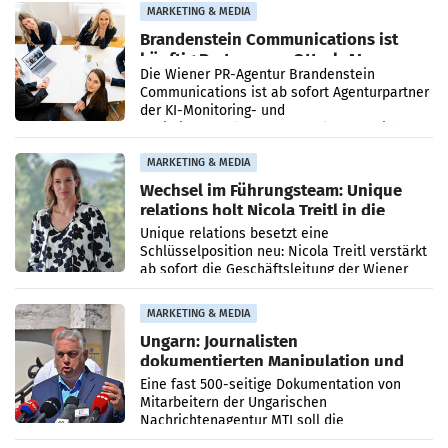
MARKETING & MEDIA
Brandenstein Communications ist
künftig Partner von OtterlyAI
Die Wiener PR-Agentur Brandenstein
Communications ist ab sofort Agenturpartner
der KI-Monitoring- und
Optimierungsplattform OtterlyAI. Damit baut
die Agentur ihr Leistungsportfolio
MARKETING & MEDIA
Wechsel im Führungsteam: Unique
relations holt Nicola Treitl in die
Geschäftsleitung
Unique relations besetzt eine
Schlüsselposition neu: Nicola Treitl verstärkt
ab sofort die Geschäftsleitung der Wiener
PR-Agentur an der Seite von Josef Kalina und
Anna Kalina-Mahr.
MARKETING & MEDIA
Ungarn: Journalisten
dokumentierten Manipulation und
Zensur
Eine fast 500-seitige Dokumentation von
Mitarbeitern der Ungarischen
Nachrichtenagentur MTI soll die
systematische Nachrichten-Manipulation und