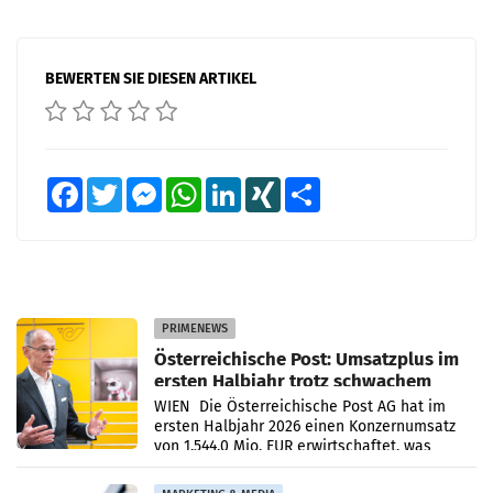
BEWERTEN SIE DIESEN ARTIKEL
Facebook
Twitter
Messenger
WhatsApp
LinkedIn
XING
Teilen
PRIMENEWS
Österreichische Post: Umsatzplus im
ersten Halbjahr trotz schwachem
Briefgeschäft
WIEN Die Österreichische Post AG hat im
ersten Halbjahr 2026 einen Konzernumsatz
von 1.544,0 Mio. EUR erwirtschaftet, was
einem Plus von 3,8 Prozent gegenüber dem
Vergleichszeitraum