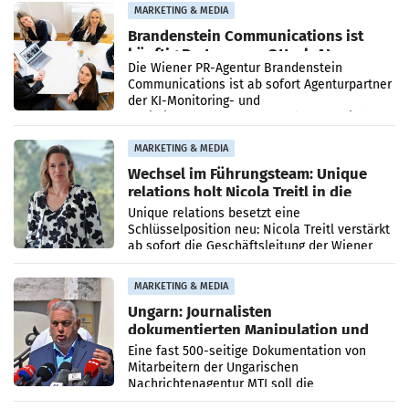
MARKETING & MEDIA
Brandenstein Communications ist
künftig Partner von OtterlyAI
Die Wiener PR-Agentur Brandenstein
Communications ist ab sofort Agenturpartner
der KI-Monitoring- und
Optimierungsplattform OtterlyAI. Damit baut
die Agentur ihr Leistungsportfolio
MARKETING & MEDIA
Wechsel im Führungsteam: Unique
relations holt Nicola Treitl in die
Geschäftsleitung
Unique relations besetzt eine
Schlüsselposition neu: Nicola Treitl verstärkt
ab sofort die Geschäftsleitung der Wiener
PR-Agentur an der Seite von Josef Kalina und
Anna Kalina-Mahr.
MARKETING & MEDIA
Ungarn: Journalisten
dokumentierten Manipulation und
Zensur
Eine fast 500-seitige Dokumentation von
Mitarbeitern der Ungarischen
Nachrichtenagentur MTI soll die
systematische Nachrichten-Manipulation und