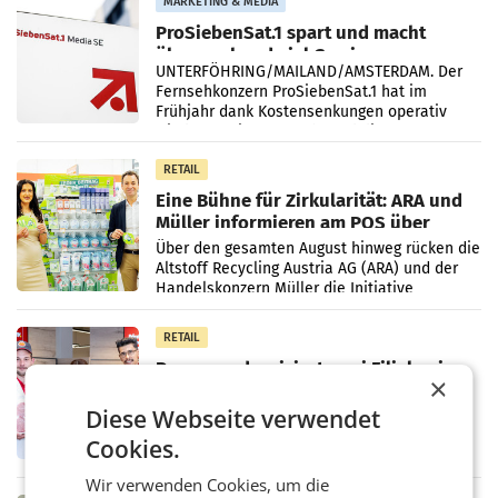
MARKETING & MEDIA
ProSiebenSat.1 spart und macht
überraschend viel Gewinn
UNTERFÖHRING/MAILAND/AMSTERDAM. Der
Fernsehkonzern ProSiebenSat.1 hat im
Frühjahr dank Kostensenkungen operativ
wieder Gewinn gemacht und die
Markterwartung deutlich übertroffen.
RETAIL
Eine Bühne für Zirkularität: ARA und
Müller informieren am POS über
Kreislauffähigkeit
Über den gesamten August hinweg rücken die
Altstoff Recycling Austria AG (ARA) und der
Handelskonzern Müller die Initiative
„Kreislauf-Helden“ in allen österreichischen
Müller-Filialen
RETAIL
Penny modernisiert zwei Filialen in
×
Ober- und Niederösterreich
WIENER NEUDORF. – Im Rahmen einer
Diese Webseite verwendet
laufenden Modernisierungsoffensive
Cookies.
erneuert Penny zwei Filialen in Nieder- und
Oberösterreich. Die beiden Standorte liegen
Wir verwenden Cookies, um die
in Haag sowie im rund