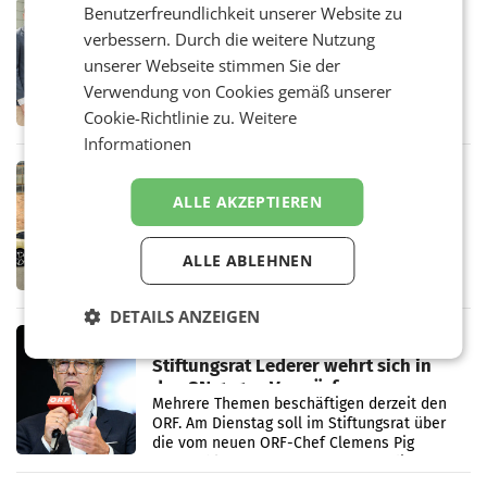
RETAIL
Benutzerfreundlichkeit unserer Website zu
Alles bereit für den Wechsel: Jürgen
verbessern. Durch die weitere Nutzung
Albrecht setzt ab 1.1.2027 auf Adeg
unserer Webseite stimmen Sie der
WIENER NEUDORF. – Die geplante
Verwendung von Cookies gemäß unserer
Zusammenarbeit zwischen Adeg und dem
Vorarlberger Kaufmann Jürgen Albrecht ist
Cookie-Richtlinie zu.
Weitere
kartellrechtlich freigegeben: Die
Informationen
Bundeswettbewerbsbehörde und der
Bundeskartellanwalt
MOBILITY BUSINESS
Rekordergebnis im Juli: Leapmotor
ALLE AKZEPTIEREN
verdoppelt Auslieferungen und
überschreitet die 100.000er-Marke
– Im Juli 2026 erreichte Leapmotor einen
ALLE ABLEHNEN
wichtigen Meilenstein und lieferte weltweit
101.267 Fahrzeuge aus, womit sich das
Ergebnis gegenüber Juli 2025 mehr als
DETAILS ANZEIGEN
verdoppelte (+102
MARKETING & MEDIA
Stiftungsrat Lederer wehrt sich in
den SN gegen Vorwürfe
Mehrere Themen beschäftigen derzeit den
ORF. Am Dienstag soll im Stiftungsrat über
die vom neuen ORF-Chef Clemens Pig
vorgeschlagenen Besetzungen für die
Direktionen abgestimmt werden.