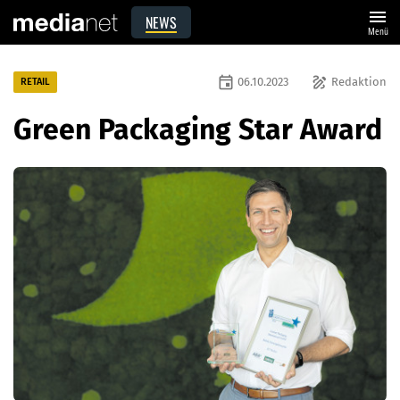
menu
NEWS
Menü
event
draw
06.10.2023
Redaktion
RETAIL
Green Packaging Star Award