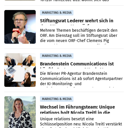
Ergebnis gegenüber Juli 2025 mehr als
verdoppelte (+102
MARKETING & MEDIA
Stiftungsrat Lederer wehrt sich in
den SN gegen Vorwürfe
Mehrere Themen beschäftigen derzeit den
ORF. Am Dienstag soll im Stiftungsrat über
die vom neuen ORF-Chef Clemens Pig
vorgeschlagenen Besetzungen für die
Direktionen abgestimmt werden.
MARKETING & MEDIA
Brandenstein Communications ist
künftig Partner von OtterlyAI
Die Wiener PR-Agentur Brandenstein
Communications ist ab sofort Agenturpartner
der KI-Monitoring- und
Optimierungsplattform OtterlyAI. Damit baut
die Agentur ihr Leistungsportfolio
MARKETING & MEDIA
Wechsel im Führungsteam: Unique
relations holt Nicola Treitl in die
Geschäftsleitung
Unique relations besetzt eine
Schlüsselposition neu: Nicola Treitl verstärkt