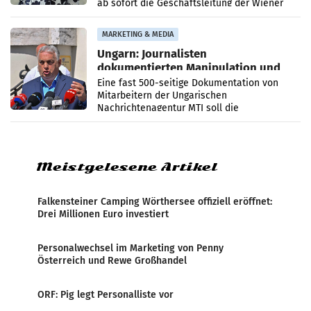
ab sofort die Geschäftsleitung der Wiener
PR-Agentur an der Seite von Josef Kalina und
Anna Kalina-Mahr.
MARKETING & MEDIA
Ungarn: Journalisten
dokumentierten Manipulation und
Zensur
Eine fast 500-seitige Dokumentation von
Mitarbeitern der Ungarischen
Nachrichtenagentur MTI soll die
systematische Nachrichten-Manipulation und
Zensur bei der Agentur während der Zeit
Meistgelesene Artikel
Falkensteiner Camping Wörthersee offiziell eröffnet:
Drei Millionen Euro investiert
Personalwechsel im Marketing von Penny
Österreich und Rewe Großhandel
ORF: Pig legt Personalliste vor