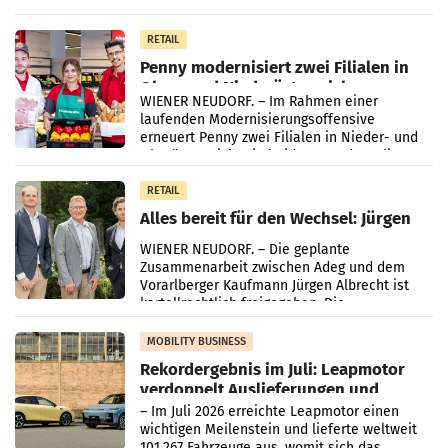
„Kreislauf-Helden“ in allen österreichischen
Müller-Filialen
RETAIL
Penny modernisiert zwei Filialen in
Ober- und Niederösterreich
WIENER NEUDORF. – Im Rahmen einer
laufenden Modernisierungsoffensive
erneuert Penny zwei Filialen in Nieder- und
Oberösterreich. Die beiden Standorte liegen
in Haag sowie im rund
RETAIL
Alles bereit für den Wechsel: Jürgen
Albrecht setzt ab 1.1.2027 auf Adeg
WIENER NEUDORF. – Die geplante
Zusammenarbeit zwischen Adeg und dem
Vorarlberger Kaufmann Jürgen Albrecht ist
kartellrechtlich freigegeben: Die
Bundeswettbewerbsbehörde und der
Bundeskartellanwalt
MOBILITY BUSINESS
Rekordergebnis im Juli: Leapmotor
verdoppelt Auslieferungen und
überschreitet die 100.000er-Marke
– Im Juli 2026 erreichte Leapmotor einen
wichtigen Meilenstein und lieferte weltweit
101.267 Fahrzeuge aus, womit sich das