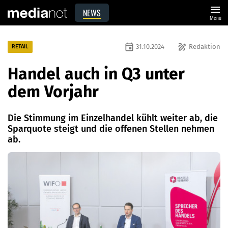
menu
NEWS
Menü
event
draw
31.10.2024
Redaktion
RETAIL
Handel auch in Q3 unter
dem Vorjahr
Die Stimmung im Einzelhandel kühlt weiter ab, die
Sparquote steigt und die offenen Stellen nehmen
ab.