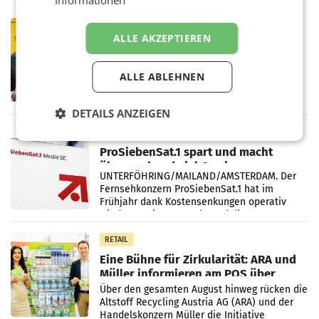
PRIMENEWS
ALLE AKZEPTIEREN
Österreichische Post: Umsatzplus im
ersten Halbjahr trotz schwachem
Briefgeschäft
WIEN Die Österreichische Post AG hat im
ALLE ABLEHNEN
ersten Halbjahr 2026 einen Konzernumsatz
von 1.544,0 Mio. EUR erwirtschaftet, was
DETAILS ANZEIGEN
einem Plus von 3,8 Prozent gegenüber dem
Vergleichszeitraum
MARKETING & MEDIA
ProSiebenSat.1 spart und macht
überraschend viel Gewinn
UNTERFÖHRING/MAILAND/AMSTERDAM. Der
Fernsehkonzern ProSiebenSat.1 hat im
Frühjahr dank Kostensenkungen operativ
wieder Gewinn gemacht und die
Markterwartung deutlich übertroffen.
RETAIL
Eine Bühne für Zirkularität: ARA und
Müller informieren am POS über
Kreislauffähigkeit
Über den gesamten August hinweg rücken die
Altstoff Recycling Austria AG (ARA) und der
Handelskonzern Müller die Initiative