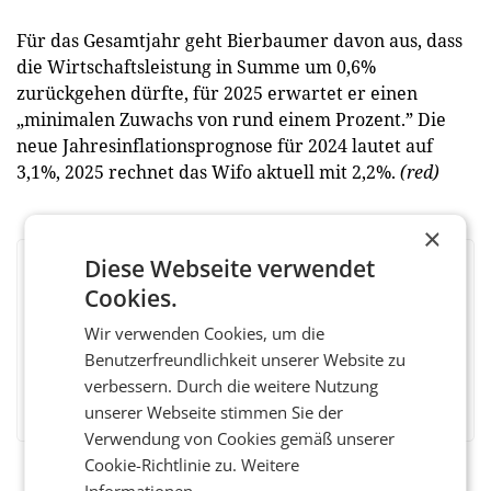
Für das Gesamtjahr geht Bierbaumer davon aus, dass
die Wirtschaftsleistung in Summe um 0,6%
zurückgehen dürfte, für 2025 erwartet er einen
„minimalen Zuwachs von rund einem Prozent.” Die
neue Jahresinflationsprognose für 2024 lautet auf
3,1%, 2025 rechnet das Wifo aktuell mit 2,2%.
(red)
×
Diese Webseite verwendet
BEWERTEN SIE DIESEN ARTIKEL
Cookies.
Wir verwenden Cookies, um die
Benutzerfreundlichkeit unserer Website zu
verbessern. Durch die weitere Nutzung
Facebook
Twitter
Messenger
WhatsApp
LinkedIn
XING
Teilen
unserer Webseite stimmen Sie der
Verwendung von Cookies gemäß unserer
Cookie-Richtlinie zu.
Weitere
Informationen