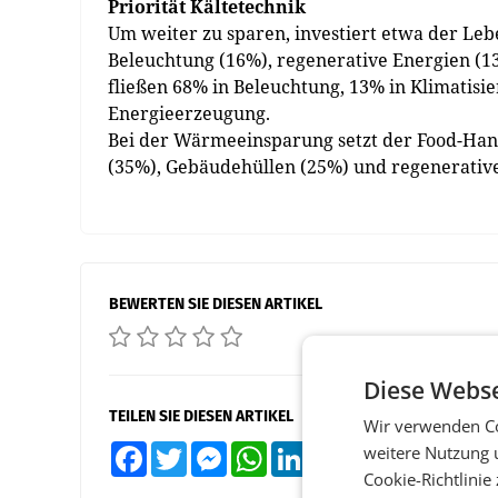
Priorität Kältetechnik
Um weiter zu sparen, investiert etwa der Leb
Beleuchtung (16%), regenerative Energien (1
fließen 68% in Beleuchtung, 13% in Klimatis
Energieerzeugung.
Bei der Wärmeeinsparung setzt der Food-H
(35%), Gebäudehüllen (25%) und regenerativ
BEWERTEN SIE DIESEN ARTIKEL
Diese Webse
TEILEN SIE DIESEN ARTIKEL
Wir verwenden Co
weitere Nutzung 
Facebook
Twitter
Messenger
WhatsApp
LinkedIn
XING
Teilen
Cookie-Richtlinie