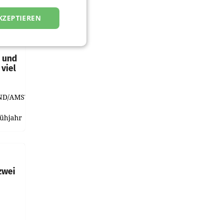
KZEPTIEREN
t und
viel
ND/AMSTERDAM.
rühjahr
h
zwei