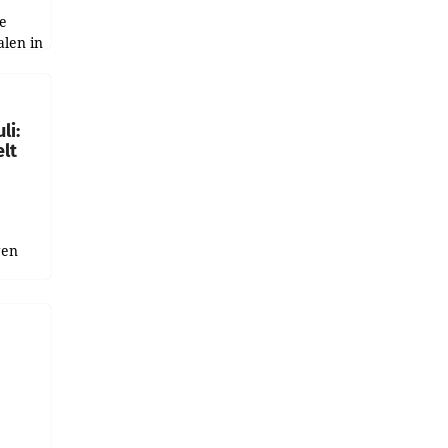
e
alen in
ich.
gen in
li:
lt
gen
uge
bnis
r als