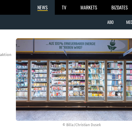
NEWS
TV
MARKETS
BIZDATES
ABO
MED
aktion
© Billa/Christian Dusek