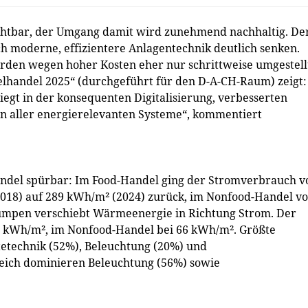
chtbar, der Umgang damit wird zunehmend nachhaltig. De
 moderne, effizientere Anlagentechnik deutlich senken.
rden wegen hoher Kosten eher nur schrittweise umgestell
lhandel 2025“ (durchgeführt für den D-A-CH-Raum) zeigt:
iegt in der konsequenten Digitalisierung, verbesserten
on aller energierelevanten Systeme“, kommentiert
andel spürbar: Im Food-Handel ging der Stromverbrauch v
018) auf 289 kWh/m² (2024) zurück, im Nonfood-Handel v
umpen verschiebt Wärmeenergie in Richtung Strom. Der
 kWh/m², im Nonfood-Handel bei 66 kWh/m². Größte
etechnik (52%), Beleuchtung (20%) und
reich dominieren Beleuchtung (56%) sowie