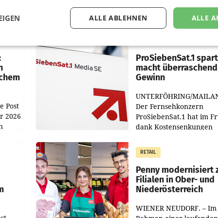
EIGEN
ALLE ABLEHNEN
ALLE A
MARKETING & MEDIA
:
ProSiebenSat.1 spar
n
macht überraschend 
achem
Gewinn
UNTERFÖHRING/MAILA
e Post
Der Fernsehkonzern
hr 2026
ProSiebenSat.1 hat im F
n
dank Kostensenkungen
operativ wieder Gewinn
m Plus
gemacht und die
RETAIL
er
Markterwartung deutlic
übertroffen.
Penny modernisiert 
Filialen in Ober- und
m
Niederösterreich
WIENER NEUDORF. – Im
st