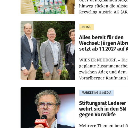
hinweg rücken die Altsto
Recycling Austria AG (AR
und der Handelskonzern
Müller die Initiative „Krei
RETAIL
Helden“ in allen
österreichischen Müller-F
Alles bereit für den
Wechsel: Jürgen Albr
setzt ab 1.1.2027 auf
WIENER NEUDORF. – Die
geplante Zusammenarbei
zwischen Adeg und dem
Vorarlberger Kaufmann 
Albrecht ist kartellrechtl
freigegeben: Die
MARKETING & MEDIA
Bundeswettbewerbsbeh
und der Bundeskartellan
Stiftungsrat Lederer
wehrt sich in den SN
gegen Vorwürfe
Mehrere Themen beschä