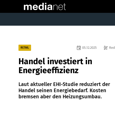
event
draw
05.12.2025
Red
RETAIL
Handel investiert in
Energieeffizienz
Laut aktueller EHI-Studie reduziert der
Handel seinen Energiebedarf. Kosten
bremsen aber den Heizungsumbau.