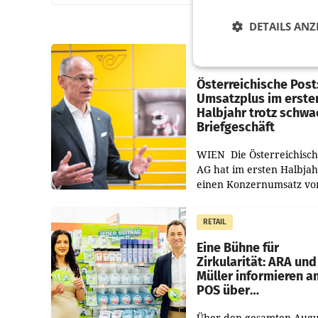
DETAILS ANZ
PRIMENEWS
Österreichische Post
Umsatzplus im erste
Halbjahr trotz schw
Briefgeschäft
WIEN Die Österreichisch
AG hat im ersten Halbja
einen Konzernumsatz vo
1.544,0 Mio. EUR
erwirtschaftet, was eine
RETAIL
von 3,8 Prozent gegenüb
dem Vergleichszeitraum
Eine Bühne für
Zirkularität: ARA und
Müller informieren a
POS über
Kreislauffähigkeit
Über den gesamten Augu