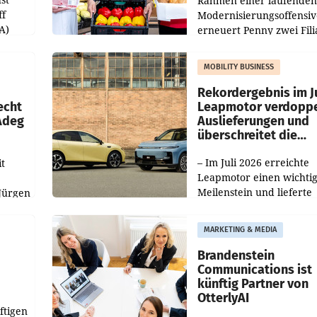
Rahmen einer laufenden
ff
Modernisierungsoffensiv
A)
erneuert Penny zwei Fili
Nieder- und Oberösterre
slauf-
Die beiden Standorte lie
MOBILITY BUSINESS
Haag sowie im rund
ilialen
Rekordergebnis im Ju
echt
Leapmotor verdoppe
 Adeg
Auslieferungen und
überschreitet die
100.000er-Marke
– Im Juli 2026 erreichte
t
Leapmotor einen wichti
Meilenstein und lieferte
Jürgen
weltweit 101.267 Fahrze
ich
aus, womit sich das Erge
MARKETING & MEDIA
gegenüber Juli 2025 meh
örde
verdoppelte (+102
walt
Brandenstein
Communications ist
künftig Partner von
OtterlyAI
ftigen