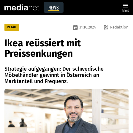
menu
NEWS
Menü
event
draw
31.10.2024
Redaktion
RETAIL
Ikea reüssiert mit
Preissenkungen
Strategie aufgegangen: Der schwedische
Möbelhändler gewinnt in Österreich an
Marktanteil und Frequenz.