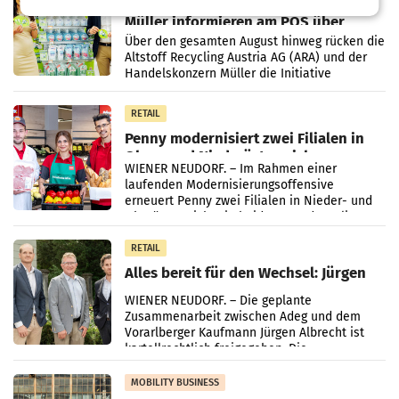
Eine Bühne für Zirkularität: ARA und
Müller informieren am POS über
Kreislauffähigkeit
Über den gesamten August hinweg rücken die
Altstoff Recycling Austria AG (ARA) und der
Handelskonzern Müller die Initiative
„Kreislauf-Helden“ in allen österreichischen
Müller-Filialen
RETAIL
Penny modernisiert zwei Filialen in
Ober- und Niederösterreich
WIENER NEUDORF. – Im Rahmen einer
laufenden Modernisierungsoffensive
erneuert Penny zwei Filialen in Nieder- und
Oberösterreich. Die beiden Standorte liegen
in Haag sowie im rund
RETAIL
Alles bereit für den Wechsel: Jürgen
Albrecht setzt ab 1.1.2027 auf Adeg
WIENER NEUDORF. – Die geplante
Zusammenarbeit zwischen Adeg und dem
Vorarlberger Kaufmann Jürgen Albrecht ist
kartellrechtlich freigegeben: Die
Bundeswettbewerbsbehörde und der
Bundeskartellanwalt
MOBILITY BUSINESS