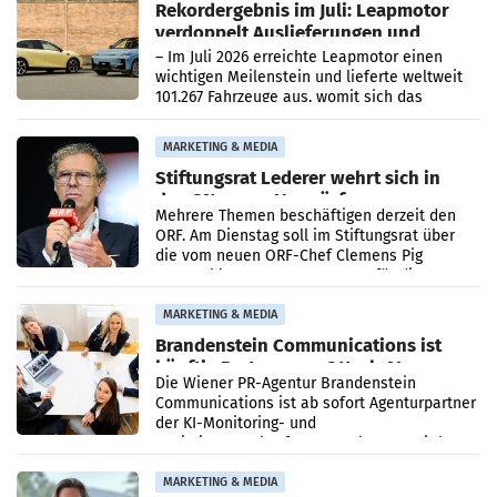
Rekordergebnis im Juli: Leapmotor
verdoppelt Auslieferungen und
überschreitet die 100.000er-Marke
– Im Juli 2026 erreichte Leapmotor einen
wichtigen Meilenstein und lieferte weltweit
101.267 Fahrzeuge aus, womit sich das
Ergebnis gegenüber Juli 2025 mehr als
verdoppelte (+102
MARKETING & MEDIA
Stiftungsrat Lederer wehrt sich in
den SN gegen Vorwürfe
Mehrere Themen beschäftigen derzeit den
ORF. Am Dienstag soll im Stiftungsrat über
die vom neuen ORF-Chef Clemens Pig
vorgeschlagenen Besetzungen für die
Direktionen abgestimmt werden.
MARKETING & MEDIA
Brandenstein Communications ist
künftig Partner von OtterlyAI
Die Wiener PR-Agentur Brandenstein
Communications ist ab sofort Agenturpartner
der KI-Monitoring- und
Optimierungsplattform OtterlyAI. Damit baut
die Agentur ihr Leistungsportfolio
MARKETING & MEDIA