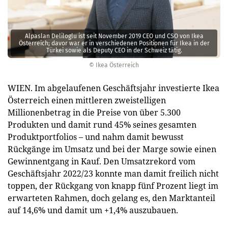
Alpaslan Deliloglu ist seit November 2019 CEO und CSO von Ikea
Österreich; davor war er in verschiedenen Positionen für Ikea in der
Türkei sowie als Deputy CEO in der Schweiz tätig.
© Ikea Österreich
WIEN. Im abgelaufenen Geschäftsjahr investierte Ikea
Österreich einen mittleren zweistelligen
Millionenbetrag in die Preise von über 5.300
Produkten und damit rund 45% seines gesamten
Produktportfolios – und nahm damit bewusst
Rückgänge im Umsatz und bei der Marge sowie einen
Gewinnentgang in Kauf. Den Umsatzrekord vom
Geschäftsjahr 2022/23 konnte man damit freilich nicht
toppen, der Rückgang von knapp fünf Prozent liegt im
erwarteten Rahmen, doch gelang es, den Marktanteil
auf 14,6% und damit um +1,4% auszubauen.