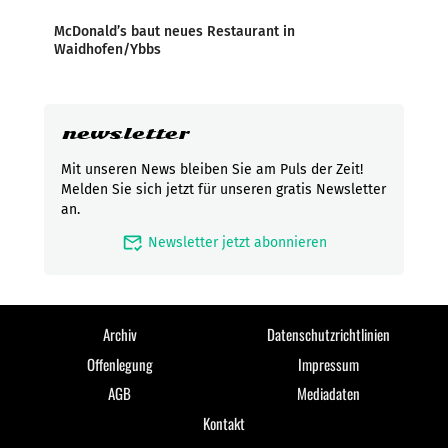
McDonald’s baut neues Restaurant in
Waidhofen/Ybbs
newsletter
Mit unseren News bleiben Sie am Puls der Zeit!
Melden Sie sich jetzt für unseren gratis Newsletter
an.
mark_email_read
Newsletter jetzt abonnieren
Archiv
Datenschutzrichtlinien
Offenlegung
Impressum
AGB
Mediadaten
Kontakt