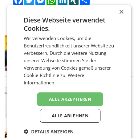
×
Diese Webseite verwendet
Cookies.
Wir verwenden Cookies, um die
PRIMENEWS
Benutzerfreundlichkeit unserer Website zu
Österreichische Post: Umsatzplus im
ersten Halbjahr trotz schwachem
verbessern. Durch die weitere Nutzung
Briefgeschäft
WIEN Die Österreichische Post AG hat im
unserer Webseite stimmen Sie der
ersten Halbjahr 2026 einen Konzernumsatz
Verwendung von Cookies gemäß unserer
von 1.544,0 Mio. EUR erwirtschaftet, was
Cookie-Richtlinie zu.
Weitere
einem Plus von 3,8 Prozent gegenüber dem
Vergleichszeitraum
Informationen
MARKETING & MEDIA
ProSiebenSat.1 spart und macht
überraschend viel Gewinn
ALLE AKZEPTIEREN
UNTERFÖHRING/MAILAND/AMSTERDAM. Der
Fernsehkonzern ProSiebenSat.1 hat im
Frühjahr dank Kostensenkungen operativ
ALLE ABLEHNEN
wieder Gewinn gemacht und die
Markterwartung deutlich übertroffen.
DETAILS ANZEIGEN
RETAIL