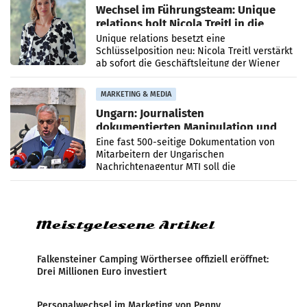
Wechsel im Führungsteam: Unique
relations holt Nicola Treitl in die
Geschäftsleitung
Unique relations besetzt eine
Schlüsselposition neu: Nicola Treitl verstärkt
ab sofort die Geschäftsleitung der Wiener
PR-Agentur an der Seite von Josef Kalina und
Anna Kalina-Mahr.
MARKETING & MEDIA
Ungarn: Journalisten
dokumentierten Manipulation und
Zensur
Eine fast 500-seitige Dokumentation von
Mitarbeitern der Ungarischen
Nachrichtenagentur MTI soll die
systematische Nachrichten-Manipulation und
Zensur bei der Agentur während der Zeit
Meistgelesene Artikel
Falkensteiner Camping Wörthersee offiziell eröffnet:
Drei Millionen Euro investiert
Personalwechsel im Marketing von Penny