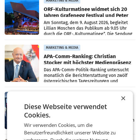
MARKETING & MEDIA
ORF-Kulturmatinee widmet sich 20
Jahren Grafenegg Festival und Peter
Simonischek
Am Sonntag, dem 9. August 2026, begleitet
Lillian Moschen das Publikum ab 9.05 Uhr
durch die ORF-„Kulturmatinee“. Die Sendung
startet mit der Dokumentation „20 Jahre
Grafenegg
MARKETING & MEDIA
APA-Comm-Ranking: Christian
Stocker mit höchster Medienpräsenz
im Juli
Das APA-Comm-Politik-Ranking untersucht
monatlich die Berichterstattung von zwölf
österreichischen Tageszeitungen und
analysiert, welche Politikerinnen und
Politiker Österreichs die
MARKETING & MEDIA
×
Prozess zu Warner-Übernahme erst
Diese Webseite verwendet
im März 2027
Cookies.
LOS ANGELES Die geplante Übernahme des
Hollywood-Urgesteins Warner Brothers durch
Wir verwenden Cookies, um die
den Rivalen Paramount wird noch lange in
der Schwebe bleiben. Eine Richterin setzte
Benutzerfreundlichkeit unserer Website zu
den Prozess zu