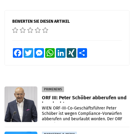
BEWERTEN SIE DIESEN ARTIKEL
Facebook
Twitter
Messenger
WhatsApp
LinkedIn
XING
Teilen
PRIMENEWS
ORF III: Peter Schöber abberufen und
beurlaubt
WIEN ORF-III-Co-Geschäftsführer Peter
Schöber ist wegen Compliance-Vorwürfen
abberufen und beurlaubt worden. Der ORF
bestätigte gegenüber der APA entsprechende
Medienberichte.