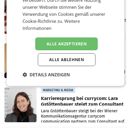
verbessern. Durch die weitere Nutzung
MARKETING & MEDIA
unserer Webseite stimmen Sie der
Werbe Akademie startet neue
Verwendung von Cookies gemäß unserer
Imagekampagne rund um Praxisnähe
Unter dem Slogan „Näher dran geht nicht. Mit
Cookie-Richtlinie zu.
Weitere
einer praxisorientierten Ausbildung an der
Informationen
Werbe Akademie“ hat die
Bildungseinrichtung des WIFI Wien eine neue
Imagekampagne gestartet.
ALLE AKZEPTIEREN
MARKETING & MEDIA
Halbjahresbilanz cine.ma:
ALLE ABLEHNEN
Österreichs Kinos verzeichnen
400.000 Besucher mehr
Das österreichische Kino setzt seinen
positiven Wachstumskurs fort. Mit einer rund
DETAILS ANZEIGEN
400.000 Besucherinnen und Besucher
höheren Nettoreichweite im ersten Halbjahr
2026 gegenüber dem
MARKETING & MEDIA
Karrieresprung bei currycom: Lara
Gstöttenbauer steigt zum Consultant
auf
Lara Gstöttenbauer steigt bei der Wiener
Kommunikationsagentur currycom
communication partners zum Consultant auf.
Die 27-jährige Beraterin betreut Kundinnen