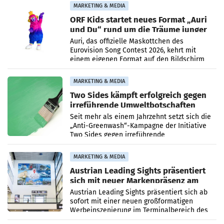
und Kunden in den Bereichen
MARKETING & MEDIA
ORF Kids startet neues Format „Auri
und Du“ rund um die Träume junger
Menschen
Auri, das offizielle Maskottchen des
Eurovision Song Contest 2026, kehrt mit
einem eigenen Format auf den Bildschirm
zurück. In der neuen Sendung „Auri und Du“
bei ORF Kids steht
MARKETING & MEDIA
Two Sides kämpft erfolgreich gegen
irreführende Umweltbotschaften
beim Papiereinsatz
Seit mehr als einem Jahrzehnt setzt sich die
„Anti-Greenwash“-Kampagne der Initiative
Two Sides gegen irreführende
Umweltaussagen bei Papierkommunikation
und papierbasierten Verpackungen
MARKETING & MEDIA
Austrian Leading Sights präsentiert
sich mit neuer Markenpräsenz am
Flughafen Wien
Austrian Leading Sights präsentiert sich ab
sofort mit einer neuen großformatigen
Werbeinszenierung im Terminalbereich des
Flughafen Wien. Die Präsenz befindet sich im