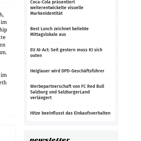
Coca-Cola präsentiert
weiterentwickelte visuelle
Markenidentität
h,
 im
hip
Best Lunch zeichnet beliebte
Mittagslokale aus
tte
ten
EU AI-Act: Seit gestern muss KI sich
um.
outen
Heiglauer wird DPD-Geschäftsführer
 im
eth
Werbepartnerschaft von FC Red Bull
Salzburg und SalzburgerLand
verlängert
Hitze beeinflusst das Einkaufsverhalten
newsletter