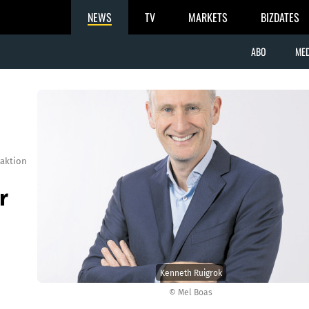
NEWS
TV
MARKETS
BIZDATES
ABO
MED
aktion
r
Kenneth Ruigrok
© Mel Boas