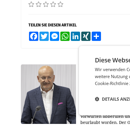
TEILEN SIE DIESEN ARTIKEL
Facebook
Twitter
Messenger
WhatsApp
LinkedIn
XING
Teilen
Diese Webse
Wir verwenden Co
PRIMENEWS
weitere Nutzung 
ORF III: Peter Schöbe
Cookie-Richtlinie
abberufen und beurl
WIEN ORF-III-Co-
DETAILS ANZ
Geschäftsführer Peter S
ist wegen Compliance-
Vorwürfen abberufen u
beurlaubt worden. Der 
bestätigte gegenüber de