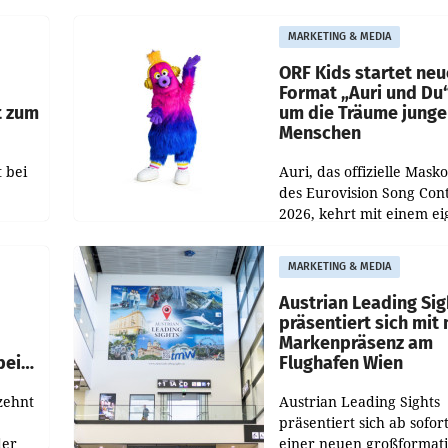
rund 400.000 Besucheri
des
und Besucher höheren
MARKETING & MEDIA
Nettoreichweite im erst
t.
Halbjahr 2026 gegenüb
ORF Kids startet ne
Format „Auri und Du
t zum
um die Träume junge
Menschen
 bei
Auri, das offizielle Mask
des Eurovision Song Cont
2026, kehrt mit einem e
n
Format auf den Bildschi
auf.
zurück. In der neuen S
MARKETING & MEDIA
„Auri und Du“ bei ORF K
steht
Austrian Leading Sig
n
präsentiert sich mit
Markenpräsenz am
beim
Flughafen Wien
zehnt
Austrian Leading Sights
präsentiert sich ab sofor
der
einer neuen großformat