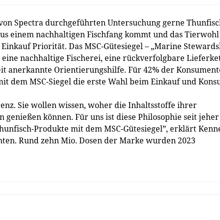
 von Spectra durchgeführten Untersuchung gerne Thunfisc
aus einem nachhaltigen Fischfang kommt und das Tierwohl
 Einkauf Priorität. Das MSC-Gütesiegel – „Marine Stewards
r eine nachhaltige Fischerei, eine rückverfolgbare Lieferke
weit anerkannte Orientierungshilfe. Für 42% der Konsumen
mit dem MSC-Siegel die erste Wahl beim Einkauf und Kons
z. Sie wollen wissen, woher die Inhaltsstoffe ihrer
enießen können. Für uns ist diese Philosophie seit jeher
e Thunfisch-Produkte mit dem MSC-Gütesiegel”, erklärt Kenn
nten. Rund zehn Mio. Dosen der Marke wurden 2023