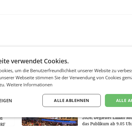
ite verwendet Cookies.
okies, um die Benutzerfreundlichkeit unserer Website zu verbes
MARKETING & MEDIA
unserer Webseite stimmen Sie der Verwendung von Cookies gem
r
ORF-Kulturmatinee
 zu.
Weitere Informationen
aubt
widmet sich 20 Jahr
Grafenegg Festival 
Peter Simonischek
EIGEN
ALLE ABLEHNEN
ALLE A
chöber
Am Sonntag, dem 9. Aug
2026, begleitet Lillian M
nd
das Publikum ab 9.05 Uh
ORF
durch die ORF-
r APA