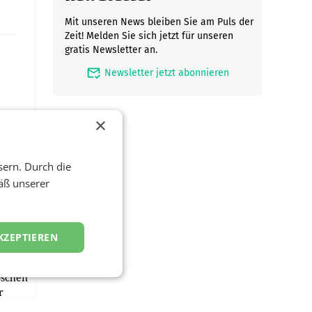
Mit unseren News bleiben Sie am Puls der
Zeit! Melden Sie sich jetzt für unseren
gratis Newsletter an.
mark_email_read
Newsletter jetzt abonnieren
×
sern. Durch die
äß unserer
en
und
KZEPTIEREN
ust
oschen
r