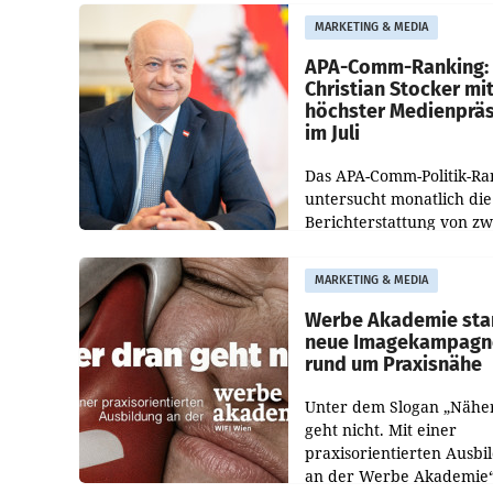
entsprechende
MARKETING & MEDIA
Medienberichte.
APA-Comm-Ranking:
Christian Stocker mi
höchster Medienprä
im Juli
Das APA-Comm-Politik-Ra
untersucht monatlich die
Berichterstattung von zw
österreichischen
Tageszeitungen und analy
MARKETING & MEDIA
welche Politikerinnen un
Politiker Österreichs die
Werbe Akademie sta
neue Imagekampagn
rund um Praxisnähe
Unter dem Slogan „Nähe
geht nicht. Mit einer
praxisorientierten Ausbi
an der Werbe Akademie“