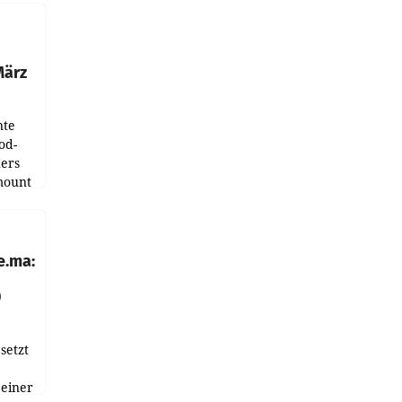
ndung
tation
März
nte
od-
ers
mount
ess zu
e.ma:
0
setzt
 einer