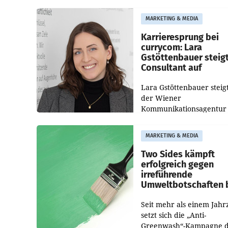
die Bildungseinrichtung 
WIFI Wien eine neue
MARKETING & MEDIA
Imagekampagne gestarte
Karrieresprung bei
currycom: Lara
Gstöttenbauer steig
Consultant auf
Lara Gstöttenbauer steigt
der Wiener
Kommunikationsagentur
currycom communicatio
partners zum Consultant 
MARKETING & MEDIA
Die 27-jährige Beraterin
betreut Kundinnen und
Two Sides kämpft
Kunden in den Bereiche
erfolgreich gegen
irreführende
Umweltbotschaften 
Papiereinsatz
Seit mehr als einem Jahr
setzt sich die „Anti-
Greenwash“-Kampagne 