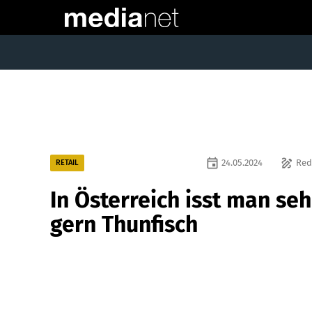
event
draw
24.05.2024
Red
RETAIL
In Österreich isst man seh
gern Thunfisch