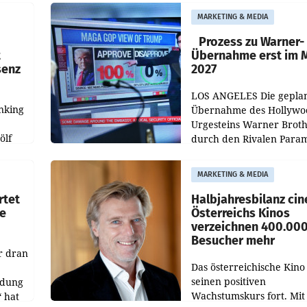
„Kulturmatinee“. Die Se
MARKETING & MEDIA
startet mit der Dokumen
„20 Jahre Grafenegg
Prozess zu Warner-
t
Übernahme erst im 
senz
2027
LOS ANGELES Die gepla
nking
Übernahme des Hollywo
Urgesteins Warner Broth
ölf
durch den Rivalen Para
wird noch lange in der
siert,
Schwebe bleiben. Eine
MARKETING & MEDIA
d
Richterin setzte den Proz
rtet
Halbjahresbilanz cin
e
Österreichs Kinos
verzeichnen 400.00
Besucher mehr
r dran
Das österreichische Kino 
seinen positiven
ldung
Wachstumskurs fort. Mit
 hat