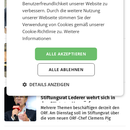
RETAIL
Benutzerfreundlichkeit unserer Website zu
Alles bereit für den Wechsel: Jürgen
verbessern. Durch die weitere Nutzung
Albrecht setzt ab 1.1.2027 auf Adeg
unserer Webseite stimmen Sie der
WIENER NEUDORF. – Die geplante
Verwendung von Cookies gemäß unserer
Zusammenarbeit zwischen Adeg und dem
Vorarlberger Kaufmann Jürgen Albrecht ist
Cookie-Richtlinie zu.
Weitere
kartellrechtlich freigegeben: Die
Informationen
Bundeswettbewerbsbehörde und der
Bundeskartellanwalt
MOBILITY BUSINESS
Rekordergebnis im Juli: Leapmotor
ALLE AKZEPTIEREN
verdoppelt Auslieferungen und
überschreitet die 100.000er-Marke
– Im Juli 2026 erreichte Leapmotor einen
ALLE ABLEHNEN
wichtigen Meilenstein und lieferte weltweit
101.267 Fahrzeuge aus, womit sich das
Ergebnis gegenüber Juli 2025 mehr als
DETAILS ANZEIGEN
verdoppelte (+102
MARKETING & MEDIA
Stiftungsrat Lederer wehrt sich in
den SN gegen Vorwürfe
Mehrere Themen beschäftigen derzeit den
ORF. Am Dienstag soll im Stiftungsrat über
die vom neuen ORF-Chef Clemens Pig
vorgeschlagenen Besetzungen für die
Direktionen abgestimmt werden.