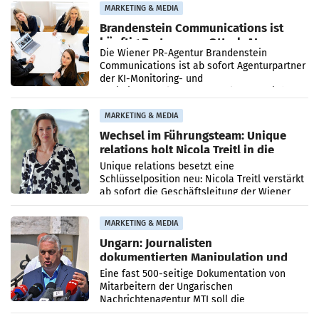
MARKETING & MEDIA
Brandenstein Communications ist
künftig Partner von OtterlyAI
Die Wiener PR-Agentur Brandenstein
Communications ist ab sofort Agenturpartner
der KI-Monitoring- und
Optimierungsplattform OtterlyAI. Damit baut
die Agentur ihr Leistungsportfolio
MARKETING & MEDIA
Wechsel im Führungsteam: Unique
relations holt Nicola Treitl in die
Geschäftsleitung
Unique relations besetzt eine
Schlüsselposition neu: Nicola Treitl verstärkt
ab sofort die Geschäftsleitung der Wiener
PR-Agentur an der Seite von Josef Kalina und
Anna Kalina-Mahr.
MARKETING & MEDIA
Ungarn: Journalisten
dokumentierten Manipulation und
Zensur
Eine fast 500-seitige Dokumentation von
Mitarbeitern der Ungarischen
Nachrichtenagentur MTI soll die
systematische Nachrichten-Manipulation und