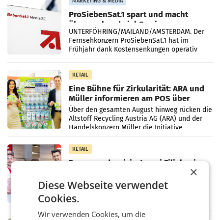
MARKETING & MEDIA
ProSiebenSat.1 spart und macht
überraschend viel Gewinn
UNTERFÖHRING/MAILAND/AMSTERDAM. Der
Fernsehkonzern ProSiebenSat.1 hat im
Frühjahr dank Kostensenkungen operativ
wieder Gewinn gemacht und die
Markterwartung deutlich übertroffen.
RETAIL
Eine Bühne für Zirkularität: ARA und
Müller informieren am POS über
Kreislauffähigkeit
Über den gesamten August hinweg rücken die
Altstoff Recycling Austria AG (ARA) und der
Handelskonzern Müller die Initiative
„Kreislauf-Helden“ in allen österreichischen
Müller-Filialen
RETAIL
Penny modernisiert zwei Filialen in
×
Ober- und Niederösterreich
WIENER NEUDORF. – Im Rahmen einer
Diese Webseite verwendet
laufenden Modernisierungsoffensive
Cookies.
erneuert Penny zwei Filialen in Nieder- und
Oberösterreich. Die beiden Standorte liegen
Wir verwenden Cookies, um die
in Haag sowie im rund