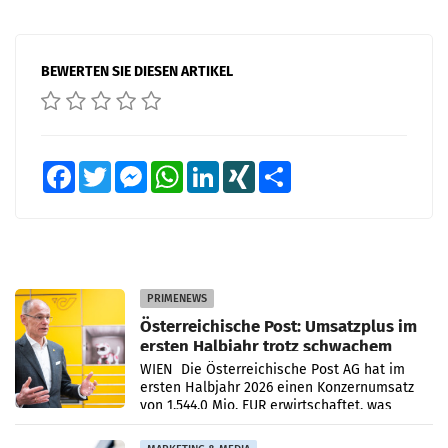
BEWERTEN SIE DIESEN ARTIKEL
Facebook
Twitter
Messenger
WhatsApp
LinkedIn
XING
Teilen
PRIMENEWS
Österreichische Post: Umsatzplus im
ersten Halbjahr trotz schwachem
Briefgeschäft
WIEN Die Österreichische Post AG hat im
ersten Halbjahr 2026 einen Konzernumsatz
von 1.544,0 Mio. EUR erwirtschaftet, was
einem Plus von 3,8 Prozent gegenüber dem
Vergleichszeitraum