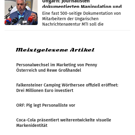
Ungarn: Journalisten
dokumentierten Manipulation und
Zensur
Eine fast 500-seitige Dokumentation von
Mitarbeitern der Ungarischen
Nachrichtenagentur MTI soll die
systematische Nachrichten-Manipulation und
Zensur bei der Agentur während der Zeit
Meistgelesene Artikel
Personalwechsel im Marketing von Penny
Österreich und Rewe Großhandel
Falkensteiner Camping Wörthersee offiziell eröffnet:
Drei Millionen Euro investiert
ORF: Pig legt Personalliste vor
Coca-Cola präsentiert weiterentwickelte visuelle
Markenidentität