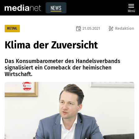
menu
NEWS
Menü
event
draw
21.05.2021
Redaktion
RETAIL
Klima der Zuversicht
Das Konsumbarometer des Handelsverbands
signalisiert ein Comeback der heimischen
Wirtschaft.