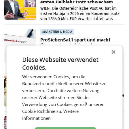
ersten Halbjahr trotz schwachem
Briefgeschäft
WIEN Die Österreichische Post AG hat im
ersten Halbjahr 2026 einen Konzernumsatz
von 1.544,0 Mio. EUR erwirtschaftet, was
einem Plus von 3,8 Prozent gegenüber dem
Vergleichszeitraum
MARKETING & MEDIA
ProSiebenSat.1 spart und macht
überraschend viel Gewinn
×
UNTERFÖHRING/MAILAND/AMSTERDAM. Der
Fernsehkonzern ProSiebenSat.1 hat im
Diese Webseite verwendet
Frühjahr dank Kostensenkungen operativ
wieder Gewinn gemacht und die
Cookies.
Markterwartung deutlich übertroffen.
RETAIL
Wir verwenden Cookies, um die
Eine Bühne für Zirkularität: ARA und
Benutzerfreundlichkeit unserer Website zu
Müller informieren am POS über
verbessern. Durch die weitere Nutzung
Kreislauffähigkeit
Über den gesamten August hinweg rücken die
unserer Webseite stimmen Sie der
Altstoff Recycling Austria AG (ARA) und der
Verwendung von Cookies gemäß unserer
Handelskonzern Müller die Initiative
Cookie-Richtlinie zu.
Weitere
„Kreislauf-Helden“ in allen österreichischen
Müller-Filialen
Informationen
RETAIL
Penny modernisiert zwei Filialen in