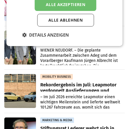
Ober- und Niederösterreich
ALLE AKZEPTIEREN
WIENER NEUDORF. – Im Rahmen einer
laufenden Modernisierungsoffensive
erneuert Penny zwei Filialen in Nieder- und
ALLE ABLEHNEN
Oberösterreich. Die beiden Standorte liegen
in Haag sowie im rund
RETAIL
DETAILS ANZEIGEN
Alles bereit für den Wechsel: Jürgen
Albrecht setzt ab 1.1.2027 auf Adeg
WIENER NEUDORF. – Die geplante
Zusammenarbeit zwischen Adeg und dem
Vorarlberger Kaufmann Jürgen Albrecht ist
kartellrechtlich freigegeben: Die
Bundeswettbewerbsbehörde und der
Bundeskartellanwalt
MOBILITY BUSINESS
Rekordergebnis im Juli: Leapmotor
verdoppelt Auslieferungen und
überschreitet die 100.000er-Marke
– Im Juli 2026 erreichte Leapmotor einen
wichtigen Meilenstein und lieferte weltweit
101.267 Fahrzeuge aus, womit sich das
Ergebnis gegenüber Juli 2025 mehr als
verdoppelte (+102
MARKETING & MEDIA
Stiftungsrat Lederer wehrt sich in