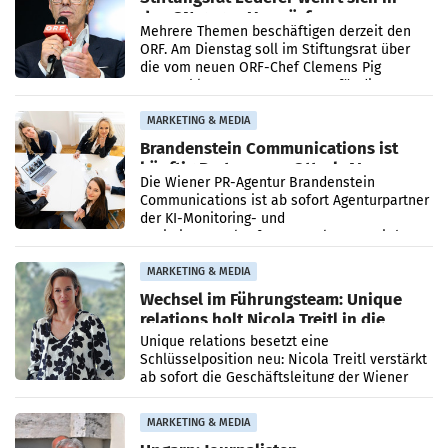
den SN gegen Vorwürfe
Mehrere Themen beschäftigen derzeit den
ORF. Am Dienstag soll im Stiftungsrat über
die vom neuen ORF-Chef Clemens Pig
vorgeschlagenen Besetzungen für die
Direktionen abgestimmt werden.
MARKETING & MEDIA
Brandenstein Communications ist
künftig Partner von OtterlyAI
Die Wiener PR-Agentur Brandenstein
Communications ist ab sofort Agenturpartner
der KI-Monitoring- und
Optimierungsplattform OtterlyAI. Damit baut
die Agentur ihr Leistungsportfolio
MARKETING & MEDIA
Wechsel im Führungsteam: Unique
relations holt Nicola Treitl in die
Geschäftsleitung
Unique relations besetzt eine
Schlüsselposition neu: Nicola Treitl verstärkt
ab sofort die Geschäftsleitung der Wiener
PR-Agentur an der Seite von Josef Kalina und
Anna Kalina-Mahr.
MARKETING & MEDIA