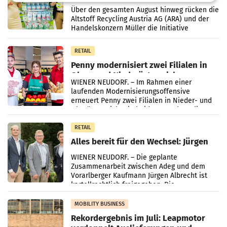
Kreislauffähigkeit
Über den gesamten August hinweg rücken die
Altstoff Recycling Austria AG (ARA) und der
Handelskonzern Müller die Initiative
„Kreislauf-Helden“ in allen österreichischen
Müller-Filialen
RETAIL
Penny modernisiert zwei Filialen in
Ober- und Niederösterreich
WIENER NEUDORF. – Im Rahmen einer
laufenden Modernisierungsoffensive
erneuert Penny zwei Filialen in Nieder- und
Oberösterreich. Die beiden Standorte liegen
in Haag sowie im rund
RETAIL
Alles bereit für den Wechsel: Jürgen
Albrecht setzt ab 1.1.2027 auf Adeg
WIENER NEUDORF. – Die geplante
Zusammenarbeit zwischen Adeg und dem
Vorarlberger Kaufmann Jürgen Albrecht ist
kartellrechtlich freigegeben: Die
Bundeswettbewerbsbehörde und der
Bundeskartellanwalt
MOBILITY BUSINESS
Rekordergebnis im Juli: Leapmotor