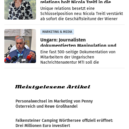
relations holt Nicola Treitl in die
Geschäftsleitung
Unique relations besetzt eine
Schlüsselposition neu: Nicola Treitl verstärkt
ab sofort die Geschäftsleitung der Wiener
PR-Agentur an der Seite von Josef Kalina und
Anna Kalina-Mahr.
MARKETING & MEDIA
Ungarn: Journalisten
dokumentierten Manipulation und
Zensur
Eine fast 500-seitige Dokumentation von
Mitarbeitern der Ungarischen
Nachrichtenagentur MTI soll die
systematische Nachrichten-Manipulation und
Zensur bei der Agentur während der Zeit
Meistgelesene Artikel
Personalwechsel im Marketing von Penny
Österreich und Rewe Großhandel
Falkensteiner Camping Wörthersee offiziell eröffnet:
Drei Millionen Euro investiert