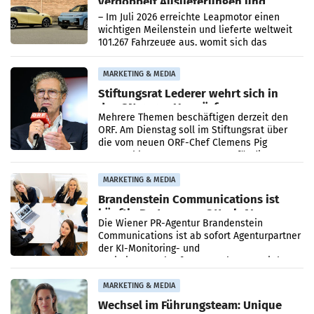
verdoppelt Auslieferungen und
überschreitet die 100.000er-Marke
– Im Juli 2026 erreichte Leapmotor einen
wichtigen Meilenstein und lieferte weltweit
101.267 Fahrzeuge aus, womit sich das
Ergebnis gegenüber Juli 2025 mehr als
verdoppelte (+102
MARKETING & MEDIA
Stiftungsrat Lederer wehrt sich in
den SN gegen Vorwürfe
Mehrere Themen beschäftigen derzeit den
ORF. Am Dienstag soll im Stiftungsrat über
die vom neuen ORF-Chef Clemens Pig
vorgeschlagenen Besetzungen für die
Direktionen abgestimmt werden.
MARKETING & MEDIA
Brandenstein Communications ist
künftig Partner von OtterlyAI
Die Wiener PR-Agentur Brandenstein
Communications ist ab sofort Agenturpartner
der KI-Monitoring- und
Optimierungsplattform OtterlyAI. Damit baut
die Agentur ihr Leistungsportfolio
MARKETING & MEDIA
Wechsel im Führungsteam: Unique