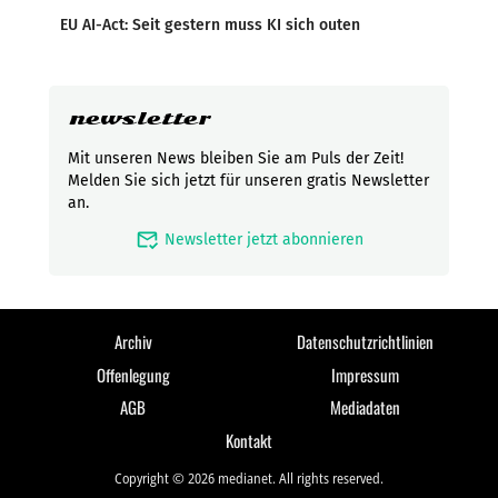
EU AI-Act: Seit gestern muss KI sich outen
newsletter
Mit unseren News bleiben Sie am Puls der Zeit!
Melden Sie sich jetzt für unseren gratis Newsletter
an.
mark_email_read
Newsletter jetzt abonnieren
Archiv
Datenschutzrichtlinien
Offenlegung
Impressum
AGB
Mediadaten
Kontakt
Copyright © 2026 medianet. All rights reserved.