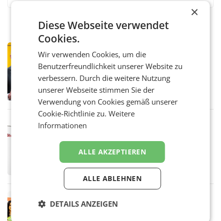
×
Diese Webseite verwendet
Cookies.
PRIMENEWS
Wir verwenden Cookies, um die
Österreichische Post: Umsatzplus im
Benutzerfreundlichkeit unserer Website zu
ersten Halbjahr trotz schwachem
verbessern. Durch die weitere Nutzung
Briefgeschäft
WIEN Die Österreichische Post AG hat im
unserer Webseite stimmen Sie der
ersten Halbjahr 2026 einen Konzernumsatz
von 1.544,0 Mio. EUR erwirtschaftet, was
Verwendung von Cookies gemäß unserer
einem Plus von 3,8 Prozent gegenüber dem
Cookie-Richtlinie zu.
Weitere
Vergleichszeitraum
MARKETING & MEDIA
Informationen
ProSiebenSat.1 spart und macht
überraschend viel Gewinn
ALLE AKZEPTIEREN
UNTERFÖHRING/MAILAND/AMSTERDAM. Der
Fernsehkonzern ProSiebenSat.1 hat im
Frühjahr dank Kostensenkungen operativ
ALLE ABLEHNEN
wieder Gewinn gemacht und die
Markterwartung deutlich übertroffen.
RETAIL
DETAILS ANZEIGEN
Eine Bühne für Zirkularität: ARA und
Müller informieren am POS über