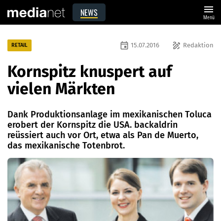
menu
NEWS
Menü
event
draw
15.07.2016
Redaktion
RETAIL
Kornspitz knuspert auf
vielen Märkten
Dank Produktionsanlage im mexikanischen Toluca
erobert der Kornspitz die USA. backaldrin
reüssiert auch vor Ort, etwa als Pan de Muerto,
das mexikanische Totenbrot.