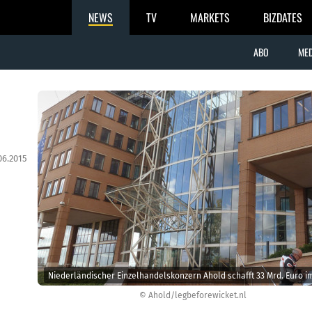
NEWS
TV
MARKETS
BIZDATES
ABO
MED
06.2015
Niederländischer Einzelhandelskonzern Ahold schafft 33 Mrd. Euro im
© Ahold/legbeforewicket.nl