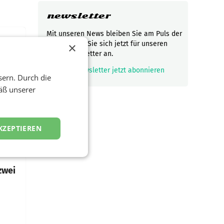
newsletter
Mit unseren News bleiben Sie am Puls der
Zeit! Melden Sie sich jetzt für unseren
×
gratis Newsletter an.
t und
viel
mark_email_read
Newsletter jetzt abonnieren
sern. Durch die
äß unserer
ND/AMSTERDAM.
rühjahr
KZEPTIEREN
h
zwei