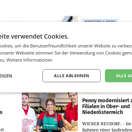
MARKETING & MEDIA
:
ProSiebenSat.1 spar
ite verwendet Cookies.
n
macht überraschend 
achem
Gewinn
okies, um die Benutzerfreundlichkeit unserer Website zu verbes
unserer Webseite stimmen Sie der Verwendung von Cookies gem
UNTERFÖHRING/MAILA
 zu.
Weitere Informationen
e Post
Der Fernsehkonzern
hr 2026
ProSiebenSat.1 hat im F
n
dank Kostensenkungen
EIGEN
ALLE ABLEHNEN
ALLE A
operativ wieder Gewinn
m Plus
gemacht und die
RETAIL
er
Markterwartung deutlic
übertroffen.
Penny modernisiert 
Filialen in Ober- und
m
Niederösterreich
WIENER NEUDORF. – Im
st
Rahmen einer laufenden