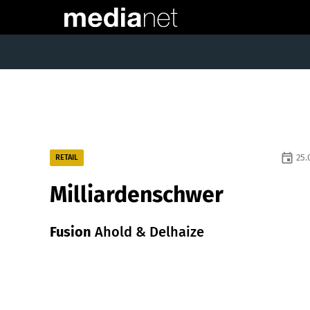
event
25.
RETAIL
Milliardenschwer
Fusion
Ahold & Delhaize