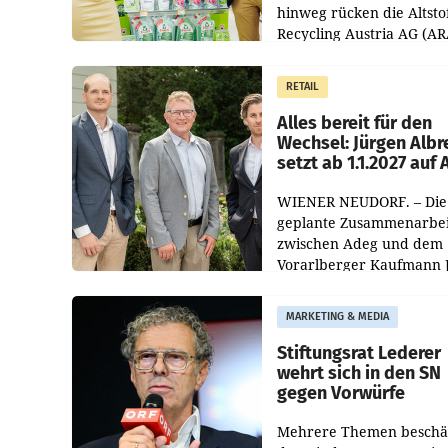
hinweg rücken die Altsto
Recycling Austria AG (AR
und der Handelskonzern
Müller die Initiative „Krei
RETAIL
Helden“ in allen
österreichischen Müller-F
Alles bereit für den
Wechsel: Jürgen Albr
setzt ab 1.1.2027 auf
WIENER NEUDORF. – Die
geplante Zusammenarbei
zwischen Adeg und dem
Vorarlberger Kaufmann 
Albrecht ist kartellrechtl
freigegeben: Die
MARKETING & MEDIA
Bundeswettbewerbsbeh
und der Bundeskartellan
Stiftungsrat Lederer
wehrt sich in den SN
gegen Vorwürfe
Mehrere Themen beschä