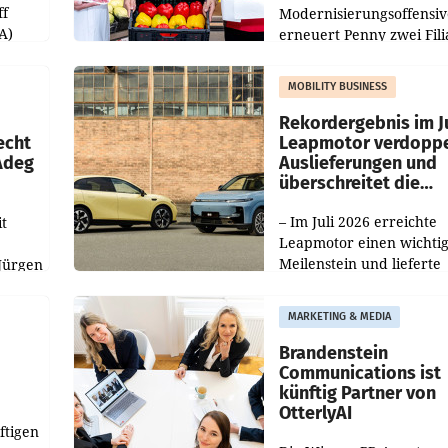
ff
Modernisierungsoffensiv
A)
erneuert Penny zwei Fili
Nieder- und Oberösterre
slauf-
Die beiden Standorte lie
MOBILITY BUSINESS
Haag sowie im rund
ilialen
Rekordergebnis im Ju
echt
Leapmotor verdoppe
 Adeg
Auslieferungen und
überschreitet die
100.000er-Marke
– Im Juli 2026 erreichte
t
Leapmotor einen wichti
Meilenstein und lieferte
Jürgen
weltweit 101.267 Fahrze
ich
aus, womit sich das Erge
MARKETING & MEDIA
gegenüber Juli 2025 meh
örde
verdoppelte (+102
walt
Brandenstein
Communications ist
künftig Partner von
OtterlyAI
ftigen