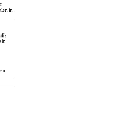
e
alen in
ich.
gen in
li:
lt
gen
uge
bnis
r als