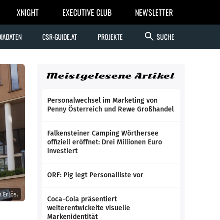
XNIGHT
EXECUTIVE CLUB
NEWSLETTER
search
IADATEN
CSR-GUIDE.AT
PROJEKTE
SUCHE
Meistgelesene Artikel
Personalwechsel im Marketing von
Penny Österreich und Rewe Großhandel
Falkensteiner Camping Wörthersee
offiziell eröffnet: Drei Millionen Euro
investiert
ORF: Pig legt Personalliste vor
 Erlös.
Coca-Cola präsentiert
weiterentwickelte visuelle
Markenidentität