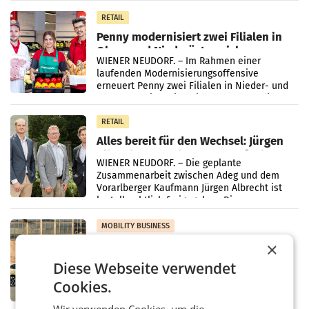
Müller-Filialen
RETAIL
Penny modernisiert zwei Filialen in
Ober- und Niederösterreich
WIENER NEUDORF. – Im Rahmen einer
laufenden Modernisierungsoffensive
erneuert Penny zwei Filialen in Nieder- und
Oberösterreich. Die beiden Standorte liegen
in Haag sowie im rund
RETAIL
Alles bereit für den Wechsel: Jürgen
Albrecht setzt ab 1.1.2027 auf Adeg
WIENER NEUDORF. – Die geplante
Zusammenarbeit zwischen Adeg und dem
Vorarlberger Kaufmann Jürgen Albrecht ist
kartellrechtlich freigegeben: Die
Bundeswettbewerbsbehörde und der
Bundeskartellanwalt
MOBILITY BUSINESS
Rekordergebnis im Juli: Leapmotor
×
verdoppelt Auslieferungen und
Diese Webseite verwendet
überschreitet die 100.000er-Marke
– Im Juli 2026 erreichte Leapmotor einen
Cookies.
wichtigen Meilenstein und lieferte weltweit
101.267 Fahrzeuge aus, womit sich das