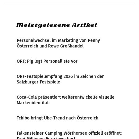
Eine neue internationale
Medienresonanzanalyse untersucht die
weltweite Berichterstattung über
Meistgelesene Artikel
Personalwechsel im Marketing von Penny
Österreich und Rewe Großhandel
ORF: Pig legt Personalliste vor
ORF-Festspielempfang 2026 im Zeichen der
Salzburger Festspiele
Coca-Cola präsentiert weiterentwickelte visuelle
Markenidentität
Tchibo bringt Ube-Trend nach Österreich
Falkensteiner Camping Wörthersee offiziell eröffnet:
Drei Millionen Euro investiert