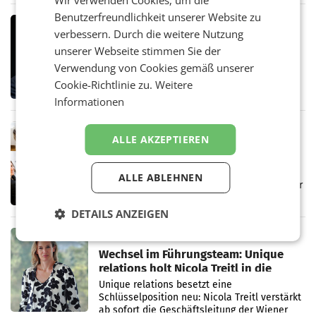
Wir verwenden Cookies, um die
Ergebnis gegenüber Juli 2025 mehr als
verdoppelte (+102
Benutzerfreundlichkeit unserer Website zu
MARKETING & MEDIA
verbessern. Durch die weitere Nutzung
Stiftungsrat Lederer wehrt sich in
unserer Webseite stimmen Sie der
den SN gegen Vorwürfe
Mehrere Themen beschäftigen derzeit den
Verwendung von Cookies gemäß unserer
ORF. Am Dienstag soll im Stiftungsrat über
Cookie-Richtlinie zu.
Weitere
die vom neuen ORF-Chef Clemens Pig
Informationen
vorgeschlagenen Besetzungen für die
Direktionen abgestimmt werden.
MARKETING & MEDIA
ALLE AKZEPTIEREN
Brandenstein Communications ist
künftig Partner von OtterlyAI
Die Wiener PR-Agentur Brandenstein
ALLE ABLEHNEN
Communications ist ab sofort Agenturpartner
der KI-Monitoring- und
Optimierungsplattform OtterlyAI. Damit baut
DETAILS ANZEIGEN
die Agentur ihr Leistungsportfolio
MARKETING & MEDIA
Wechsel im Führungsteam: Unique
relations holt Nicola Treitl in die
Geschäftsleitung
Unique relations besetzt eine
Schlüsselposition neu: Nicola Treitl verstärkt
ab sofort die Geschäftsleitung der Wiener