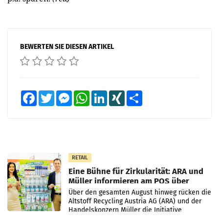
BEWERTEN SIE DIESEN ARTIKEL
Facebook
Twitter
Messenger
WhatsApp
LinkedIn
XING
Teilen
RETAIL
Eine Bühne für Zirkularität: ARA und
Müller informieren am POS über
Kreislauffähigkeit
Über den gesamten August hinweg rücken die
Altstoff Recycling Austria AG (ARA) und der
Handelskonzern Müller die Initiative
„Kreislauf-Helden“ in allen österreichischen