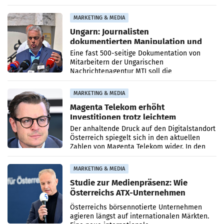
PR-Agentur an der Seite von Josef Kalina und
Anna Kalina-Mahr.
MARKETING & MEDIA
Ungarn: Journalisten
dokumentierten Manipulation und
Zensur
Eine fast 500-seitige Dokumentation von
Mitarbeitern der Ungarischen
Nachrichtenagentur MTI soll die
systematische Nachrichten-Manipulation und
Zensur bei der Agentur während der Zeit
MARKETING & MEDIA
Magenta Telekom erhöht
Investitionen trotz leichtem
Umsatzrückgang
Der anhaltende Druck auf den Digitalstandort
Österreich spiegelt sich in den aktuellen
Zahlen von Magenta Telekom wider. In den
ersten sechs Monaten des laufenden Jahres
verzeichnete
MARKETING & MEDIA
Studie zur Medienpräsenz: Wie
Österreichs ATX-Unternehmen
international wahrgenommen
Österreichs börsennotierte Unternehmen
werden
agieren längst auf internationalen Märkten.