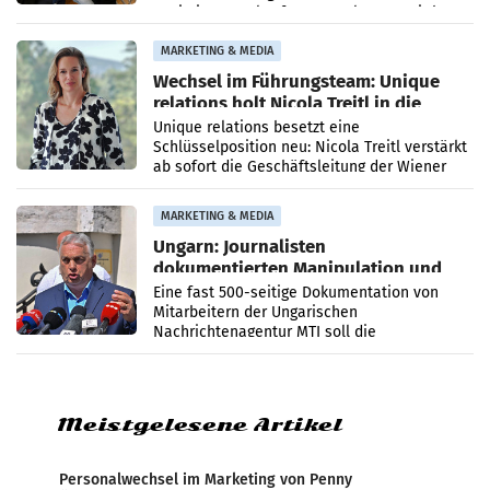
Optimierungsplattform OtterlyAI. Damit baut
die Agentur ihr Leistungsportfolio
MARKETING & MEDIA
Wechsel im Führungsteam: Unique
relations holt Nicola Treitl in die
Geschäftsleitung
Unique relations besetzt eine
Schlüsselposition neu: Nicola Treitl verstärkt
ab sofort die Geschäftsleitung der Wiener
PR-Agentur an der Seite von Josef Kalina und
Anna Kalina-Mahr.
MARKETING & MEDIA
Ungarn: Journalisten
dokumentierten Manipulation und
Zensur
Eine fast 500-seitige Dokumentation von
Mitarbeitern der Ungarischen
Nachrichtenagentur MTI soll die
systematische Nachrichten-Manipulation und
Zensur bei der Agentur während der Zeit
Meistgelesene Artikel
Personalwechsel im Marketing von Penny