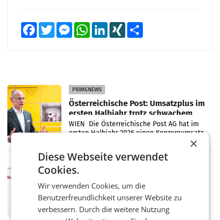
Facebook
Twitter
Messenger
WhatsApp
LinkedIn
XING
Teilen
PRIMENEWS
Österreichische Post: Umsatzplus im
ersten Halbjahr trotz schwachem
Briefgeschäft
WIEN Die Österreichische Post AG hat im
ersten Halbjahr 2026 einen Konzernumsatz
×
von 1.544,0 Mio. EUR erwirtschaftet, was
einem Plus von 3,8 Prozent gegenüber dem
Diese Webseite verwendet
Vergleichszeitraum
MARKETING & MEDIA
Cookies.
ProSiebenSat.1 spart und macht
Wir verwenden Cookies, um die
überraschend viel Gewinn
UNTERFÖHRING/MAILAND/AMSTERDAM. Der
Benutzerfreundlichkeit unserer Website zu
Fernsehkonzern ProSiebenSat.1 hat im
verbessern. Durch die weitere Nutzung
Frühjahr dank Kostensenkungen operativ