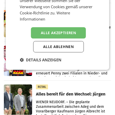
unserer Webseite stimmen Sie der
wieder Gewinn gemacht und die
Markterwartung deutlich übertroffen.
Verwendung von Cookies gemäß unserer
RETAIL
Cookie-Richtlinie zu.
Weitere
Eine Bühne für Zirkularität: ARA und
Informationen
Müller informieren am POS über
Kreislauffähigkeit
Über den gesamten August hinweg rücken die
Altstoff Recycling Austria AG (ARA) und der
ALLE AKZEPTIEREN
Handelskonzern Müller die Initiative
„Kreislauf-Helden“ in allen österreichischen
Müller-Filialen
ALLE ABLEHNEN
RETAIL
Penny modernisiert zwei Filialen in
DETAILS ANZEIGEN
Ober- und Niederösterreich
WIENER NEUDORF. – Im Rahmen einer
laufenden Modernisierungsoffensive
erneuert Penny zwei Filialen in Nieder- und
Oberösterreich. Die beiden Standorte liegen
in Haag sowie im rund
RETAIL
Alles bereit für den Wechsel: Jürgen
Albrecht setzt ab 1.1.2027 auf Adeg
WIENER NEUDORF. – Die geplante
Zusammenarbeit zwischen Adeg und dem
Vorarlberger Kaufmann Jürgen Albrecht ist