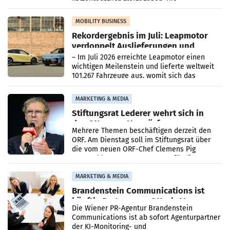
kartellrechtlich freigegeben: Die
Bundeswettbewerbsbehörde und der
Bundeskartellanwalt
MOBILITY BUSINESS
Rekordergebnis im Juli: Leapmotor
verdoppelt Auslieferungen und
überschreitet die 100.000er-Marke
– Im Juli 2026 erreichte Leapmotor einen
wichtigen Meilenstein und lieferte weltweit
101.267 Fahrzeuge aus, womit sich das
Ergebnis gegenüber Juli 2025 mehr als
verdoppelte (+102
MARKETING & MEDIA
Stiftungsrat Lederer wehrt sich in
den SN gegen Vorwürfe
Mehrere Themen beschäftigen derzeit den
ORF. Am Dienstag soll im Stiftungsrat über
die vom neuen ORF-Chef Clemens Pig
vorgeschlagenen Besetzungen für die
Direktionen abgestimmt werden.
MARKETING & MEDIA
Brandenstein Communications ist
künftig Partner von OtterlyAI
Die Wiener PR-Agentur Brandenstein
Communications ist ab sofort Agenturpartner
der KI-Monitoring- und