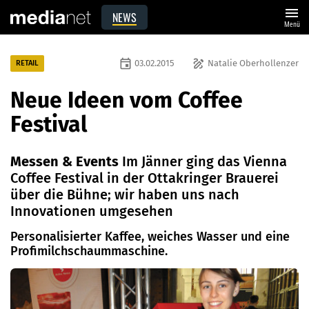
menu
NEWS
Menü
event
draw
03.02.2015
Natalie Oberhollenzer
RETAIL
Neue Ideen vom Coffee
Festival
Messen & Events
Im Jänner ging das Vienna
Coffee Festival in der Ottakringer Brauerei
über die Bühne; wir haben uns nach
Innovationen umgesehen
Personalisierter Kaffee, weiches Wasser und eine
Profimilchschaummaschine.