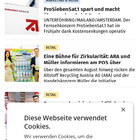
MARKETING & MEDIA
ProSiebenSat.1 spart und macht
überraschend viel Gewinn
UNTERFÖHRING/MAILAND/AMSTERDAM. Der
Fernsehkonzern ProSiebenSat.1 hat im
Frühjahr dank Kostensenkungen operativ
wieder Gewinn gemacht und die
Markterwartung deutlich übertroffen.
RETAIL
Eine Bühne für Zirkularität: ARA und
Müller informieren am POS über
Kreislauffähigkeit
Über den gesamten August hinweg rücken die
Altstoff Recycling Austria AG (ARA) und der
Handelskonzern Müller die Initiative
„Kreislauf-Helden“ in allen österreichischen
Müller-Filialen
RETAIL
Penny modernisiert zwei Filialen in
×
Ober- und Niederösterreich
WIENER NEUDORF. – Im Rahmen einer
Diese Webseite verwendet
laufenden Modernisierungsoffensive
Cookies.
erneuert Penny zwei Filialen in Nieder- und
Oberösterreich. Die beiden Standorte liegen
Wir verwenden Cookies, um die
in Haag sowie im rund