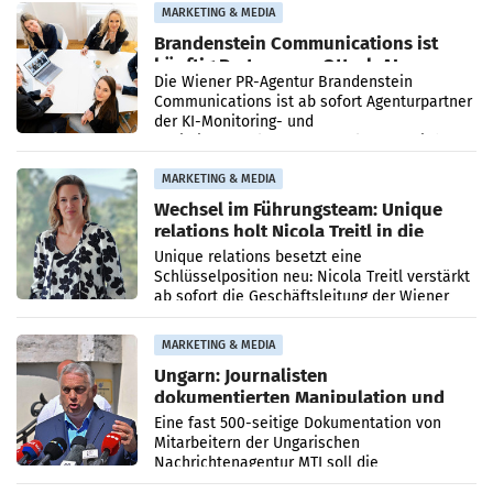
MARKETING & MEDIA
Brandenstein Communications ist
künftig Partner von OtterlyAI
Die Wiener PR-Agentur Brandenstein
Communications ist ab sofort Agenturpartner
der KI-Monitoring- und
Optimierungsplattform OtterlyAI. Damit baut
die Agentur ihr Leistungsportfolio
MARKETING & MEDIA
Wechsel im Führungsteam: Unique
relations holt Nicola Treitl in die
Geschäftsleitung
Unique relations besetzt eine
Schlüsselposition neu: Nicola Treitl verstärkt
ab sofort die Geschäftsleitung der Wiener
PR-Agentur an der Seite von Josef Kalina und
Anna Kalina-Mahr.
MARKETING & MEDIA
Ungarn: Journalisten
dokumentierten Manipulation und
Zensur
Eine fast 500-seitige Dokumentation von
Mitarbeitern der Ungarischen
Nachrichtenagentur MTI soll die
systematische Nachrichten-Manipulation und