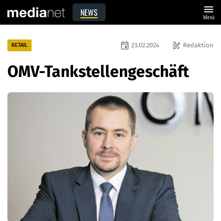
menu
NEWS
Menü
event
draw
23.02.2024
Redaktion
RETAIL
OMV-Tankstellengeschäft