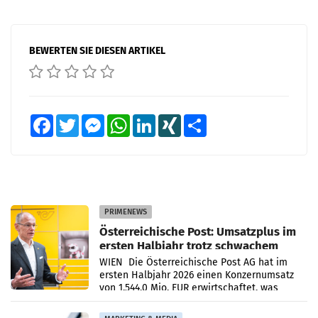
BEWERTEN SIE DIESEN ARTIKEL
Facebook
Twitter
Messenger
WhatsApp
LinkedIn
XING
Teilen
PRIMENEWS
Österreichische Post: Umsatzplus im
ersten Halbjahr trotz schwachem
Briefgeschäft
WIEN Die Österreichische Post AG hat im
ersten Halbjahr 2026 einen Konzernumsatz
von 1.544,0 Mio. EUR erwirtschaftet, was
einem Plus von 3,8 Prozent gegenüber dem
Vergleichszeitraum