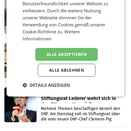
RETAIL
Benutzerfreundlichkeit unserer Website zu
Alles bereit für den Wechsel: Jürgen
verbessern. Durch die weitere Nutzung
Albrecht setzt ab 1.1.2027 auf Adeg
unserer Webseite stimmen Sie der
WIENER NEUDORF. – Die geplante
Verwendung von Cookies gemäß unserer
Zusammenarbeit zwischen Adeg und dem
Vorarlberger Kaufmann Jürgen Albrecht ist
Cookie-Richtlinie zu.
Weitere
kartellrechtlich freigegeben: Die
Informationen
Bundeswettbewerbsbehörde und der
Bundeskartellanwalt
MOBILITY BUSINESS
Rekordergebnis im Juli: Leapmotor
ALLE AKZEPTIEREN
verdoppelt Auslieferungen und
überschreitet die 100.000er-Marke
– Im Juli 2026 erreichte Leapmotor einen
ALLE ABLEHNEN
wichtigen Meilenstein und lieferte weltweit
101.267 Fahrzeuge aus, womit sich das
Ergebnis gegenüber Juli 2025 mehr als
DETAILS ANZEIGEN
verdoppelte (+102
MARKETING & MEDIA
Stiftungsrat Lederer wehrt sich in
den SN gegen Vorwürfe
Mehrere Themen beschäftigen derzeit den
ORF. Am Dienstag soll im Stiftungsrat über
die vom neuen ORF-Chef Clemens Pig
vorgeschlagenen Besetzungen für die
Direktionen abgestimmt werden.