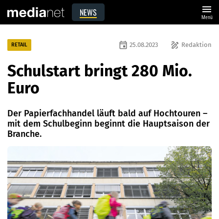
menu
NEWS
Menü
event
draw
25.08.2023
Redaktion
RETAIL
Schulstart bringt 280 Mio.
Euro
Der Papierfachhandel läuft bald auf Hochtouren –
mit dem Schulbeginn beginnt die Hauptsaison der
Branche.