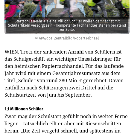
StartschussMehr als eine Million Schüler wollen demnächst mit
Schulartikeln versorgt sein – kompetente Fachhändler stehen beratend
zur Seite.
© APA/dpa-Zentralbild/Robert Michael
WIEN. Trotz der sinkenden Anzahl von Schülern ist
das Schulgeschäft ein wichtiger Umsatzbringer für
den heimischen Papierfachhandel. Für das laufende
Jahr wird mit einem Gesamtjahresumsatz aus dem
Titel „Schule” von rund 280 Mio. € gerechnet. Davon
entfallen nach Schätzungen zwei Drittel auf die
Schulstartzeit von Juni bis September.
1,1 Millionen Schüler
Zwar mag der Schulstart gefühlt noch in weiter Ferne
liegen – tatsächlich eilt er aber mit Riesenschritten
heran. „Die Zeit vergeht schnell, und spätestens im