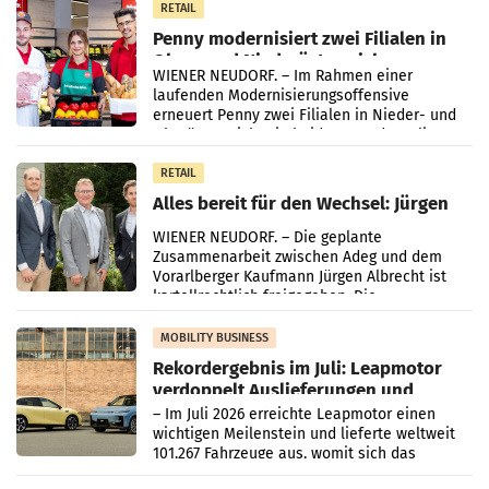
RETAIL
Penny modernisiert zwei Filialen in
Ober- und Niederösterreich
WIENER NEUDORF. – Im Rahmen einer
laufenden Modernisierungsoffensive
erneuert Penny zwei Filialen in Nieder- und
Oberösterreich. Die beiden Standorte liegen
in Haag sowie im rund
RETAIL
Alles bereit für den Wechsel: Jürgen
Albrecht setzt ab 1.1.2027 auf Adeg
WIENER NEUDORF. – Die geplante
Zusammenarbeit zwischen Adeg und dem
Vorarlberger Kaufmann Jürgen Albrecht ist
kartellrechtlich freigegeben: Die
Bundeswettbewerbsbehörde und der
Bundeskartellanwalt
MOBILITY BUSINESS
Rekordergebnis im Juli: Leapmotor
verdoppelt Auslieferungen und
überschreitet die 100.000er-Marke
– Im Juli 2026 erreichte Leapmotor einen
wichtigen Meilenstein und lieferte weltweit
101.267 Fahrzeuge aus, womit sich das
Ergebnis gegenüber Juli 2025 mehr als