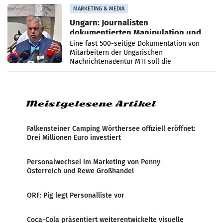
Anna Kalina-Mahr.
MARKETING & MEDIA
Ungarn: Journalisten
dokumentierten Manipulation und
Zensur
Eine fast 500-seitige Dokumentation von
Mitarbeitern der Ungarischen
Nachrichtenagentur MTI soll die
systematische Nachrichten-Manipulation und
Zensur bei der Agentur während der Zeit
Meistgelesene Artikel
Falkensteiner Camping Wörthersee offiziell eröffnet:
Drei Millionen Euro investiert
Personalwechsel im Marketing von Penny
Österreich und Rewe Großhandel
ORF: Pig legt Personalliste vor
Coca-Cola präsentiert weiterentwickelte visuelle