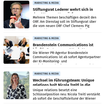
verdoppelte (+102
MARKETING & MEDIA
Stiftungsrat Lederer wehrt sich in
den SN gegen Vorwürfe
Mehrere Themen beschäftigen derzeit den
ORF. Am Dienstag soll im Stiftungsrat über
die vom neuen ORF-Chef Clemens Pig
vorgeschlagenen Besetzungen für die
Direktionen abgestimmt werden.
MARKETING & MEDIA
Brandenstein Communications ist
künftig Partner von OtterlyAI
Die Wiener PR-Agentur Brandenstein
Communications ist ab sofort Agenturpartner
der KI-Monitoring- und
Optimierungsplattform OtterlyAI. Damit baut
die Agentur ihr Leistungsportfolio
MARKETING & MEDIA
Wechsel im Führungsteam: Unique
relations holt Nicola Treitl in die
Geschäftsleitung
Unique relations besetzt eine
Schlüsselposition neu: Nicola Treitl verstärkt
ab sofort die Geschäftsleitung der Wiener
PR-Agentur an der Seite von Josef Kalina und