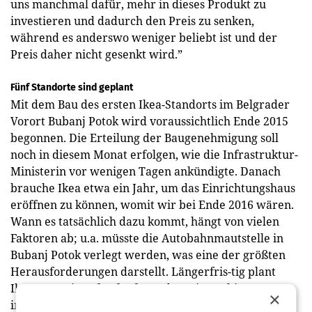
uns manchmal dafür, mehr in dieses Produkt zu
investieren und dadurch den Preis zu senken,
während es anderswo weniger beliebt ist und der
Preis daher nicht gesenkt wird.”
Fünf Standorte sind geplant
Mit dem Bau des ersten Ikea-Standorts im Belgrader
Vorort Bubanj Potok wird voraussichtlich Ende 2015
begonnen. Die Erteilung der Baugenehmigung soll
noch in diesem Monat erfolgen, wie die Infrastruktur-
Ministerin vor wenigen Tagen ankündigte. Danach
brauche Ikea etwa ein Jahr, um das Einrichtungshaus
eröffnen zu können, womit wir bei Ende 2016 wären.
Wann es tatsächlich dazu kommt, hängt von vielen
Faktoren ab; u.a. müsste die Autobahnmautstelle in
Bubanj Potok verlegt werden, was eine der größten
Herausforderungen darstellt. Längerfris-tig plant
Ikea, 300 Mio. € für fünf Standorte in Serbien zu
×
investieren (zwei davon in der Hauptstadt Belgrad