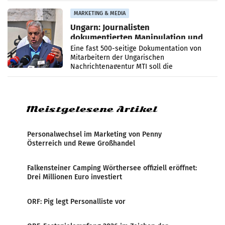
Anna Kalina-Mahr.
MARKETING & MEDIA
Ungarn: Journalisten
dokumentierten Manipulation und
Zensur
Eine fast 500-seitige Dokumentation von
Mitarbeitern der Ungarischen
Nachrichtenagentur MTI soll die
systematische Nachrichten-Manipulation und
Zensur bei der Agentur während der Zeit
Meistgelesene Artikel
Personalwechsel im Marketing von Penny
Österreich und Rewe Großhandel
Falkensteiner Camping Wörthersee offiziell eröffnet:
Drei Millionen Euro investiert
ORF: Pig legt Personalliste vor