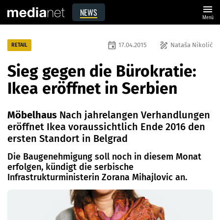
menu
NEWS
Menü
event
draw
17.04.2015
Nataša Nikolić
RETAIL
Sieg gegen die Bürokratie:
Ikea eröffnet in Serbien
Möbelhaus
Nach jahrelangen Verhandlungen
eröffnet Ikea voraussichtlich Ende 2016 den
ersten Standort in Belgrad
Die Baugenehmigung soll noch in diesem Monat
erfolgen, kündigt die serbische
Infrastrukturministerin Zorana Mihajlovic an.