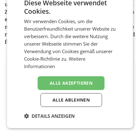
Diese Webseite verwendet
und jeweils einen in Novi Sad, Ni und Zentralserbien).
Cookies.
Zuerst wollen die Schweden aber die Entwicklung des
ersten Möbelhauses beobachten. „Es ist derzeit nicht
Wir verwenden Cookies, um die
möglich, genau zu sagen, wann die anderen Standorte
Benutzerfreundlichkeit unserer Website zu
realisiert werden können”, hält Stefanac abschließend
verbessern. Durch die weitere Nutzung
fest.
unserer Webseite stimmen Sie der
Verwendung von Cookies gemäß unserer
Cookie-Richtlinie zu.
Weitere
Informationen
BEWERTEN SIE DIESEN ARTIKEL
ALLE AKZEPTIEREN
ALLE ABLEHNEN
Facebook
Twitter
Messenger
WhatsApp
LinkedIn
XING
Teilen
DETAILS ANZEIGEN