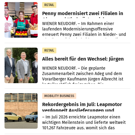
Müller-Filialen
RETAIL
Penny modernisiert zwei Filialen in
Ober- und Niederösterreich
WIENER NEUDORF. – Im Rahmen einer
laufenden Modernisierungsoffensive
erneuert Penny zwei Filialen in Nieder- und
Oberösterreich. Die beiden Standorte liegen
in Haag sowie im rund
RETAIL
Alles bereit für den Wechsel: Jürgen
Albrecht setzt ab 1.1.2027 auf Adeg
WIENER NEUDORF. – Die geplante
Zusammenarbeit zwischen Adeg und dem
Vorarlberger Kaufmann Jürgen Albrecht ist
kartellrechtlich freigegeben: Die
Bundeswettbewerbsbehörde und der
Bundeskartellanwalt
MOBILITY BUSINESS
Rekordergebnis im Juli: Leapmotor
verdoppelt Auslieferungen und
überschreitet die 100.000er-Marke
– Im Juli 2026 erreichte Leapmotor einen
wichtigen Meilenstein und lieferte weltweit
101.267 Fahrzeuge aus, womit sich das
Ergebnis gegenüber Juli 2025 mehr als