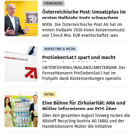
PRIMENEWS
Österreichische Post: Umsatzplus im
ersten Halbjahr trotz schwachem
Briefgeschäft
WIEN Die Österreichische Post AG hat im
ersten Halbjahr 2026 einen Konzernumsatz
von 1.544,0 Mio. EUR erwirtschaftet, was
einem Plus von 3,8 Prozent gegenüber dem
Vergleichszeitraum
MARKETING & MEDIA
ProSiebenSat.1 spart und macht
überraschend viel Gewinn
UNTERFÖHRING/MAILAND/AMSTERDAM. Der
Fernsehkonzern ProSiebenSat.1 hat im
Frühjahr dank Kostensenkungen operativ
wieder Gewinn gemacht und die
Markterwartung deutlich übertroffen.
RETAIL
Eine Bühne für Zirkularität: ARA und
Müller informieren am POS über
Kreislauffähigkeit
Über den gesamten August hinweg rücken die
Altstoff Recycling Austria AG (ARA) und der
Handelskonzern Müller die Initiative
„Kreislauf-Helden“ in allen österreichischen