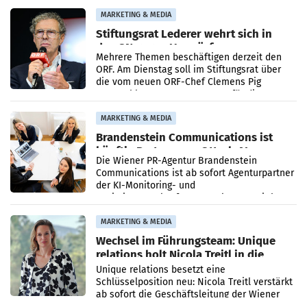
verdoppelte (+102
MARKETING & MEDIA
Stiftungsrat Lederer wehrt sich in
den SN gegen Vorwürfe
Mehrere Themen beschäftigen derzeit den
ORF. Am Dienstag soll im Stiftungsrat über
die vom neuen ORF-Chef Clemens Pig
vorgeschlagenen Besetzungen für die
Direktionen abgestimmt werden.
MARKETING & MEDIA
Brandenstein Communications ist
künftig Partner von OtterlyAI
Die Wiener PR-Agentur Brandenstein
Communications ist ab sofort Agenturpartner
der KI-Monitoring- und
Optimierungsplattform OtterlyAI. Damit baut
die Agentur ihr Leistungsportfolio
MARKETING & MEDIA
Wechsel im Führungsteam: Unique
relations holt Nicola Treitl in die
Geschäftsleitung
Unique relations besetzt eine
Schlüsselposition neu: Nicola Treitl verstärkt
ab sofort die Geschäftsleitung der Wiener
PR-Agentur an der Seite von Josef Kalina und