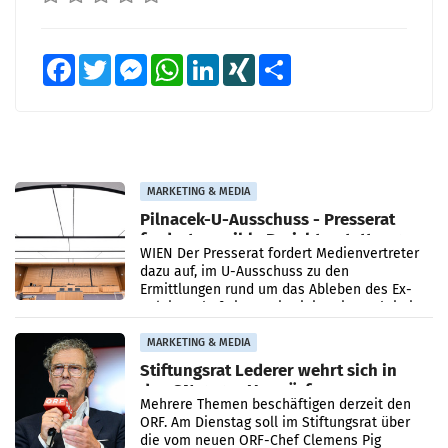
Facebook
Twitter
Messenger
WhatsApp
LinkedIn
XING
Teilen
MARKETING & MEDIA
Pilnacek-U-Ausschuss - Presserat
fordert sensible Berichterstattung
WIEN Der Presserat fordert Medienvertreter
dazu auf, im U-Ausschuss zu den
Ermittlungen rund um das Ableben des Ex-
Sektionschefs im Justizministerium, Christian
Pilnacek, auf sensible
MARKETING & MEDIA
Stiftungsrat Lederer wehrt sich in
den SN gegen Vorwürfe
Mehrere Themen beschäftigen derzeit den
ORF. Am Dienstag soll im Stiftungsrat über
die vom neuen ORF-Chef Clemens Pig