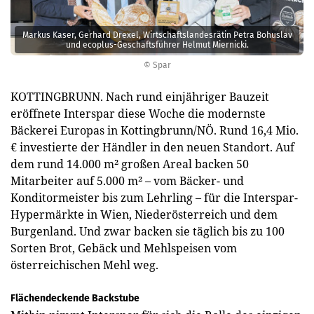
Markus Kaser, Gerhard Drexel, Wirtschaftslandesrätin Petra Bohuslav
und ecoplus-Geschäftsführer Helmut Miernicki.
© Spar
KOTTINGBRUNN. Nach rund einjähriger Bauzeit
eröffnete Interspar diese Woche die modernste
Bäckerei Europas in Kottingbrunn/NÖ. Rund 16,4 Mio.
€ investierte der Händler in den neuen Standort. Auf
dem rund 14.000 m² großen Areal backen 50
Mitarbeiter auf 5.000 m² – vom Bäcker- und
Konditormeister bis zum Lehrling – für die Interspar-
Hypermärkte in Wien, Niederösterreich und dem
Burgenland. Und zwar backen sie täglich bis zu 100
Sorten Brot, Gebäck und Mehlspeisen vom
österreichischen Mehl weg.
Flächendeckende Backstube