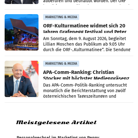
abberufen und beurlaubt worden. Der ORF
bestätigte gegenüber der APA entsprechende
Medienberichte.
MARKETING & MEDIA
ORF-Kulturmatinee widmet sich 20
Jahren Grafenegg Festival und Peter
Simonischek
Am Sonntag, dem 9. August 2026, begleitet
Lillian Moschen das Publikum ab 9.05 Uhr
durch die ORF-„Kulturmatinee“. Die Sendung
startet mit der Dokumentation „20 Jahre
Grafenegg
MARKETING & MEDIA
APA-Comm-Ranking: Christian
Stocker mit höchster Medienpräsenz
im Juli
Das APA-Comm-Politik-Ranking untersucht
monatlich die Berichterstattung von zwölf
österreichischen Tageszeitungen und
analysiert, welche Politikerinnen und
Politiker Österreichs die
Meistgelesene Artikel
Personalwechsel im Marketing von Penny