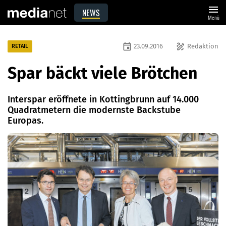
menu
NEWS
Menü
event
draw
23.09.2016
Redaktion
RETAIL
Spar bäckt viele Brötchen
Interspar eröffnete in Kottingbrunn auf 14.000
Quadratmetern die modernste Backstube
Europas.