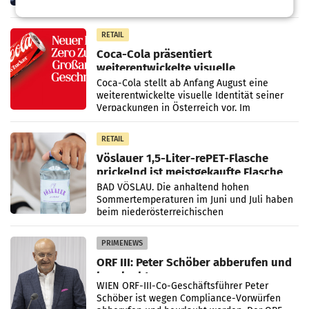
Markt. Das Produkt namens „Keep Cool“ ist zu
100 Prozent
RETAIL
Coca-Cola präsentiert
weiterentwickelte visuelle
Markenidentität
Coca-Cola stellt ab Anfang August eine
weiterentwickelte visuelle Identität seiner
Verpackungen in Österreich vor. Im
Mittelpunkt des Redesigns stehen zentrale
Gestaltungselemente
RETAIL
Vöslauer 1,5-Liter-rePET-Flasche
prickelnd ist meistgekaufte Flasche
Österreichs
BAD VÖSLAU. Die anhaltend hohen
Sommertemperaturen im Juni und Juli haben
beim niederösterreichischen
Getränkehersteller Vöslauer zu deutlichen
Absatzzuwächsen geführt. Während
PRIMENEWS
ORF III: Peter Schöber abberufen und
beurlaubt
WIEN ORF-III-Co-Geschäftsführer Peter
Schöber ist wegen Compliance-Vorwürfen