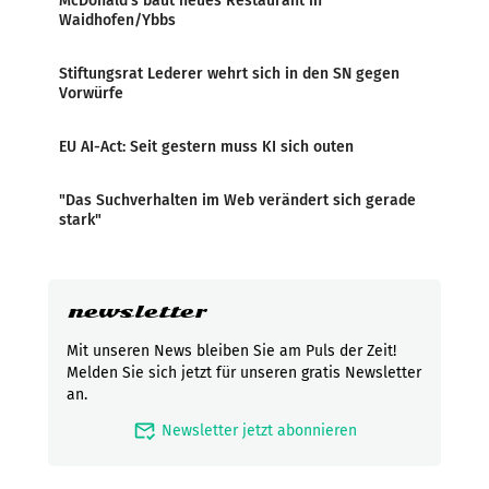
McDonald’s baut neues Restaurant in
Waidhofen/Ybbs
Stiftungsrat Lederer wehrt sich in den SN gegen
Vorwürfe
EU AI-Act: Seit gestern muss KI sich outen
"Das Suchverhalten im Web verändert sich gerade
stark"
newsletter
Mit unseren News bleiben Sie am Puls der Zeit!
Melden Sie sich jetzt für unseren gratis Newsletter
an.
mark_email_read
Newsletter jetzt abonnieren