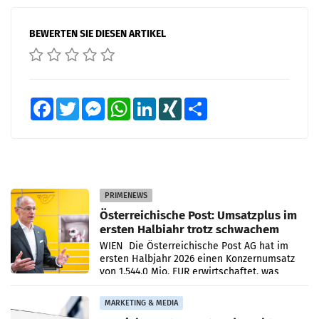
BEWERTEN SIE DIESEN ARTIKEL
Facebook
Twitter
Messenger
WhatsApp
LinkedIn
XING
Teilen
PRIMENEWS
Österreichische Post: Umsatzplus im
ersten Halbjahr trotz schwachem
Briefgeschäft
WIEN Die Österreichische Post AG hat im
ersten Halbjahr 2026 einen Konzernumsatz
von 1.544,0 Mio. EUR erwirtschaftet, was
einem Plus von 3,8 Prozent gegenüber dem
Vergleichszeitraum
MARKETING & MEDIA