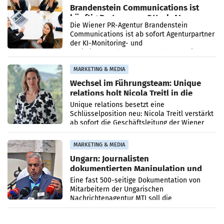
Brandenstein Communications ist
künftig Partner von OtterlyAI
Die Wiener PR-Agentur Brandenstein
Communications ist ab sofort Agenturpartner
der KI-Monitoring- und
Optimierungsplattform OtterlyAI. Damit baut
die Agentur ihr Leistungsportfolio
MARKETING & MEDIA
Wechsel im Führungsteam: Unique
relations holt Nicola Treitl in die
Geschäftsleitung
Unique relations besetzt eine
Schlüsselposition neu: Nicola Treitl verstärkt
ab sofort die Geschäftsleitung der Wiener
PR-Agentur an der Seite von Josef Kalina und
Anna Kalina-Mahr.
MARKETING & MEDIA
Ungarn: Journalisten
dokumentierten Manipulation und
Zensur
Eine fast 500-seitige Dokumentation von
Mitarbeitern der Ungarischen
Nachrichtenagentur MTI soll die
systematische Nachrichten-Manipulation und
Zensur bei der Agentur während der Zeit