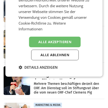
Benutzerfreundlichkeit unserer Website zu
Alles bereit für den Wechsel: Jürgen
verbessern. Durch die weitere Nutzung
Albrecht setzt ab 1.1.2027 auf Adeg
WIENER NEUDORF. – Die geplante
unserer Webseite stimmen Sie der
Zusammenarbeit zwischen Adeg und dem
Verwendung von Cookies gemäß unserer
Vorarlberger Kaufmann Jürgen Albrecht ist
Cookie-Richtlinie zu.
Weitere
kartellrechtlich freigegeben: Die
Bundeswettbewerbsbehörde und der
Informationen
Bundeskartellanwalt
MOBILITY BUSINESS
Rekordergebnis im Juli: Leapmotor
ALLE AKZEPTIEREN
verdoppelt Auslieferungen und
überschreitet die 100.000er-Marke
– Im Juli 2026 erreichte Leapmotor einen
wichtigen Meilenstein und lieferte weltweit
ALLE ABLEHNEN
101.267 Fahrzeuge aus, womit sich das
Ergebnis gegenüber Juli 2025 mehr als
verdoppelte (+102
DETAILS ANZEIGEN
MARKETING & MEDIA
Stiftungsrat Lederer wehrt sich in
den SN gegen Vorwürfe
Mehrere Themen beschäftigen derzeit den
ORF. Am Dienstag soll im Stiftungsrat über
die vom neuen ORF-Chef Clemens Pig
vorgeschlagenen Besetzungen für die
Direktionen abgestimmt werden.
MARKETING & MEDIA