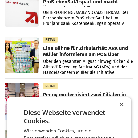
ProSiebenSat.1 spart und macht
überraschend viel Gewinn
UNTERFÖHRING/MAILAND/AMSTERDAM. Der
Fernsehkonzern ProSiebenSat.1 hat im
Frühjahr dank Kostensenkungen operativ
wieder Gewinn gemacht und die
Markterwartung deutlich übertroffen.
RETAIL
Eine Bühne für Zirkularität: ARA und
Müller informieren am POS über
Kreislauffähigkeit
Über den gesamten August hinweg rücken die
Altstoff Recycling Austria AG (ARA) und der
Handelskonzern Müller die Initiative
„Kreislauf-Helden“ in allen österreichischen
Müller-Filialen
RETAIL
Penny modernisiert zwei Filialen in
Ober- und Niederösterreich
×
WIENER NEUDORF. – Im Rahmen einer
Diese Webseite verwendet
laufenden Modernisierungsoffensive
erneuert Penny zwei Filialen in Nieder- und
Cookies.
Oberösterreich. Die beiden Standorte liegen
in Haag sowie im rund
Wir verwenden Cookies, um die
RETAIL