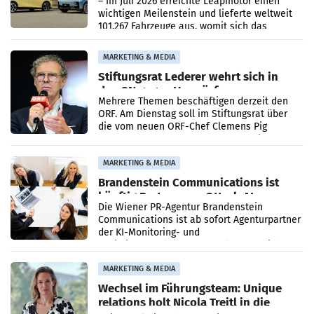
– Im Juli 2026 erreichte Leapmotor einen
wichtigen Meilenstein und lieferte weltweit
101.267 Fahrzeuge aus, womit sich das
Ergebnis gegenüber Juli 2025 mehr als
verdoppelte (+102
MARKETING & MEDIA
Stiftungsrat Lederer wehrt sich in
den SN gegen Vorwürfe
Mehrere Themen beschäftigen derzeit den
ORF. Am Dienstag soll im Stiftungsrat über
die vom neuen ORF-Chef Clemens Pig
vorgeschlagenen Besetzungen für die
Direktionen abgestimmt werden.
MARKETING & MEDIA
Brandenstein Communications ist
künftig Partner von OtterlyAI
Die Wiener PR-Agentur Brandenstein
Communications ist ab sofort Agenturpartner
der KI-Monitoring- und
Optimierungsplattform OtterlyAI. Damit baut
die Agentur ihr Leistungsportfolio
MARKETING & MEDIA
Wechsel im Führungsteam: Unique
relations holt Nicola Treitl in die