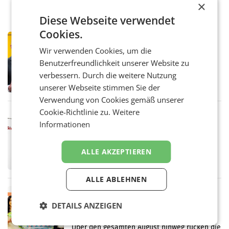
×
Diese Webseite verwendet
Cookies.
PRIMENEWS
Wir verwenden Cookies, um die
Österreichische Post: Umsatzplus im
ersten Halbjahr trotz schwachem
Benutzerfreundlichkeit unserer Website zu
Briefgeschäft
WIEN Die Österreichische Post AG hat im
verbessern. Durch die weitere Nutzung
ersten Halbjahr 2026 einen Konzernumsatz
unserer Webseite stimmen Sie der
von 1.544,0 Mio. EUR erwirtschaftet, was
Verwendung von Cookies gemäß unserer
einem Plus von 3,8 Prozent gegenüber dem
Vergleichszeitraum
Cookie-Richtlinie zu.
Weitere
MARKETING & MEDIA
Informationen
ProSiebenSat.1 spart und macht
überraschend viel Gewinn
UNTERFÖHRING/MAILAND/AMSTERDAM. Der
ALLE AKZEPTIEREN
Fernsehkonzern ProSiebenSat.1 hat im
Frühjahr dank Kostensenkungen operativ
wieder Gewinn gemacht und die
ALLE ABLEHNEN
Markterwartung deutlich übertroffen.
RETAIL
Eine Bühne für Zirkularität: ARA und
DETAILS ANZEIGEN
Müller informieren am POS über
Kreislauffähigkeit
Über den gesamten August hinweg rücken die