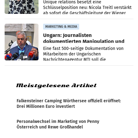
Geschäftsleitung
Unique relations besetzt eine
Schlüsselposition neu: Nicola Treitl verstärkt
ab sofort die Geschäftsleitung der Wiener
PR-Agentur an der Seite von Josef Kalina und
Anna Kalina-Mahr.
MARKETING & MEDIA
Ungarn: Journalisten
dokumentierten Manipulation und
Zensur
Eine fast 500-seitige Dokumentation von
Mitarbeitern der Ungarischen
Nachrichtenagentur MTI soll die
systematische Nachrichten-Manipulation und
Zensur bei der Agentur während der Zeit
Meistgelesene Artikel
Falkensteiner Camping Wörthersee offiziell eröffnet:
Drei Millionen Euro investiert
Personalwechsel im Marketing von Penny
Österreich und Rewe Großhandel