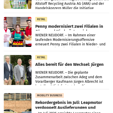
Altstoff Recycling Austria AG (ARA) und der
Handelskonzern Müller die Initiative
„Kreislauf-Helden“ in allen österreichischen
Müller-Filialen
RETAIL
Penny modernisiert zwei Filialen in
Ober- und Niederösterreich
WIENER NEUDORF. – Im Rahmen einer
laufenden Modernisierungsoffensive
erneuert Penny zwei Filialen in Nieder- und
Oberösterreich. Die beiden Standorte liegen
in Haag sowie im rund
RETAIL
Alles bereit für den Wechsel: Jürgen
Albrecht setzt ab 1.1.2027 auf Adeg
WIENER NEUDORF. – Die geplante
Zusammenarbeit zwischen Adeg und dem
Vorarlberger Kaufmann Jürgen Albrecht ist
kartellrechtlich freigegeben: Die
Bundeswettbewerbsbehörde und der
Bundeskartellanwalt
MOBILITY BUSINESS
Rekordergebnis im Juli: Leapmotor
verdoppelt Auslieferungen und
überschreitet die 100.000er-Marke