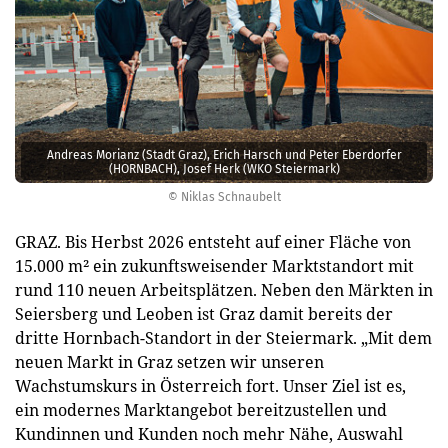
Andreas Morianz (Stadt Graz), Erich Harsch und Peter Eberdorfer
(HORNBACH), Josef Herk (WKO Steiermark)
© Niklas Schnaubelt
GRAZ. Bis Herbst 2026 entsteht auf einer Fläche von
15.000 m² ein zukunftsweisender Marktstandort mit
rund 110 neuen Arbeitsplätzen. Neben den Märkten in
Seiersberg und Leoben ist Graz damit bereits der
dritte Hornbach-Standort in der Steiermark. „Mit dem
neuen Markt in Graz setzen wir unseren
Wachstumskurs in Österreich fort. Unser Ziel ist es,
ein modernes Marktangebot bereitzustellen und
Kundinnen und Kunden noch mehr Nähe, Auswahl