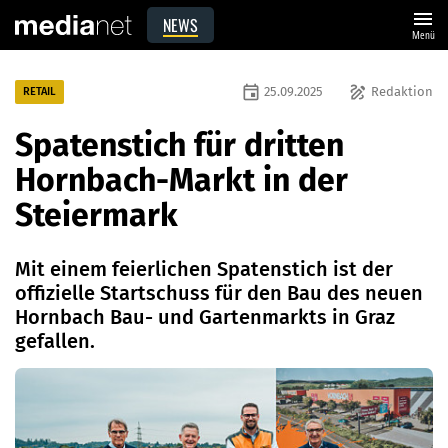
menu
NEWS
Menü
event
draw
25.09.2025
Redaktion
RETAIL
Spatenstich für dritten
Hornbach-Markt in der
Steiermark
Mit einem feierlichen Spatenstich ist der
offizielle Startschuss für den Bau des neuen
Hornbach Bau- und Gartenmarkts in Graz
gefallen.