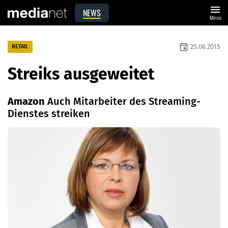
menu
NEWS
Menü
event
25.06.2015
RETAIL
Streiks ausgeweitet
Amazon
Auch Mitarbeiter des Streaming-
Dienstes streiken