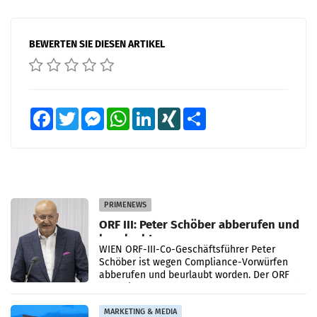
BEWERTEN SIE DIESEN ARTIKEL
Facebook
Twitter
Messenger
WhatsApp
LinkedIn
XING
Teilen
PRIMENEWS
ORF III: Peter Schöber abberufen und
beurlaubt
WIEN ORF-III-Co-Geschäftsführer Peter
Schöber ist wegen Compliance-Vorwürfen
abberufen und beurlaubt worden. Der ORF
bestätigte gegenüber der APA entsprechende
Medienberichte.
MARKETING & MEDIA