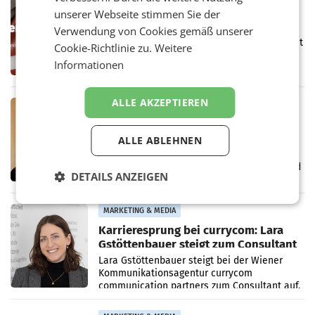
unserer Webseite stimmen Sie der
Werbe Akademie startet neue
Verwendung von Cookies gemäß unserer
Imagekampagne rund um Praxisnähe
Unter dem Slogan „Näher dran geht nicht. Mit
Cookie-Richtlinie zu.
Weitere
einer praxisorientierten Ausbildung an der
Informationen
Werbe Akademie“ hat die
Bildungseinrichtung des WIFI Wien eine neue
Imagekampagne gestartet.
ALLE AKZEPTIEREN
MARKETING & MEDIA
Halbjahresbilanz cine.ma:
Österreichs Kinos verzeichnen
ALLE ABLEHNEN
400.000 Besucher mehr
Das österreichische Kino setzt seinen
positiven Wachstumskurs fort. Mit einer rund
DETAILS ANZEIGEN
400.000 Besucherinnen und Besucher
höheren Nettoreichweite im ersten Halbjahr
2026 gegenüber dem
MARKETING & MEDIA
Karrieresprung bei currycom: Lara
Gstöttenbauer steigt zum Consultant
auf
Lara Gstöttenbauer steigt bei der Wiener
Kommunikationsagentur currycom
communication partners zum Consultant auf.
Die 27-jährige Beraterin betreut Kundinnen
und Kunden in den Bereichen