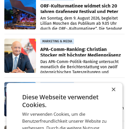
ORF-Kulturmatinee widmet sich 20
Jahren Grafenegg Festival und Peter
Simonischek
Am Sonntag, dem 9. August 2026, begleitet
Lillian Moschen das Publikum ab 9.05 Uhr
durch die ORF-„Kulturmatinee“. Die Sendung
startet mit der Dokumentation „20 Jahre
Grafenegg
MARKETING & MEDIA
APA-Comm-Ranking: Christian
Stocker mit höchster Medienpräsenz
im Juli
Das APA-Comm-Politik-Ranking untersucht
monatlich die Berichterstattung von zwölf
österreichischen Tageszeitungen und
analysiert, welche Politikerinnen und
Politiker Österreichs die
MARKETING & MEDIA
×
Prozess zu Warner-Übernahme erst
Diese Webseite verwendet
im März 2027
LOS ANGELES Die geplante Übernahme des
Cookies.
Hollywood-Urgesteins Warner Brothers durch
den Rivalen Paramount wird noch lange in
Wir verwenden Cookies, um die
der Schwebe bleiben. Eine Richterin setzte
Benutzerfreundlichkeit unserer Website zu
den Prozess zu
verbessern. Durch die weitere Nutzung
MARKETING & MEDIA