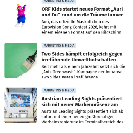
MARKETING & MEDIA
ORF Kids startet neues Format „Auri
und Du“ rund um die Träume junger
Menschen
Auri, das offizielle Maskottchen des
Eurovision Song Contest 2026, kehrt mit
einem eigenen Format auf den Bildschirm
zurück. In der neuen Sendung „Auri und Du“
bei ORF Kids steht
MARKETING & MEDIA
Two Sides kämpft erfolgreich gegen
irreführende Umweltbotschaften
beim Papiereinsatz
Seit mehr als einem Jahrzehnt setzt sich die
„Anti-Greenwash“-Kampagne der Initiative
Two Sides gegen irreführende
Umweltaussagen bei Papierkommunikation
und papierbasierten Verpackungen
MARKETING & MEDIA
Austrian Leading Sights präsentiert
sich mit neuer Markenpräsenz am
Flughafen Wien
Austrian Leading Sights präsentiert sich ab
sofort mit einer neuen großformatigen
Werbeinszenierung im Terminalbereich des
Flughafen Wien. Die Präsenz befindet sich im
Verbindungsbereich