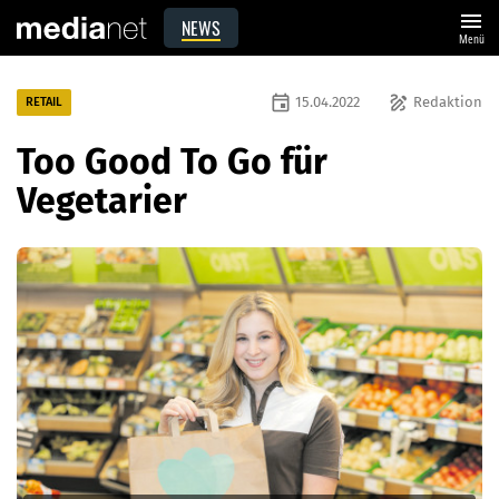
menu
NEWS
Menü
event
draw
15.04.2022
Redaktion
RETAIL
Too Good To Go für
Vegetarier