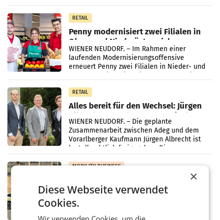
„Kreislauf-Helden“ in allen österreichischen
Müller-Filialen
RETAIL
Penny modernisiert zwei Filialen in
Ober- und Niederösterreich
WIENER NEUDORF. – Im Rahmen einer
laufenden Modernisierungsoffensive
erneuert Penny zwei Filialen in Nieder- und
Oberösterreich. Die beiden Standorte liegen
in Haag sowie im rund
RETAIL
Alles bereit für den Wechsel: Jürgen
Albrecht setzt ab 1.1.2027 auf Adeg
WIENER NEUDORF. – Die geplante
Zusammenarbeit zwischen Adeg und dem
Vorarlberger Kaufmann Jürgen Albrecht ist
kartellrechtlich freigegeben: Die
Bundeswettbewerbsbehörde und der
Bundeskartellanwalt
MOBILITY BUSINESS
×
Rekordergebnis im Juli: Leapmotor
Diese Webseite verwendet
verdoppelt Auslieferungen und
überschreitet die 100.000er-Marke
Cookies.
– Im Juli 2026 erreichte Leapmotor einen
wichtigen Meilenstein und lieferte weltweit
Wir verwenden Cookies, um die
101.267 Fahrzeuge aus, womit sich das