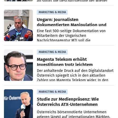
ab sofort die Geschäftsleitung der Wiener
PR-Agentur an der Seite von Josef Kalina und
Anna Kalina-Mahr.
MARKETING & MEDIA
Ungarn: Journalisten
dokumentierten Manipulation und
Zensur
Eine fast 500-seitige Dokumentation von
Mitarbeitern der Ungarischen
Nachrichtenagentur MTI soll die
systematische Nachrichten-Manipulation und
Zensur bei der Agentur während der Zeit
MARKETING & MEDIA
Magenta Telekom erhöht
Investitionen trotz leichtem
Umsatzrückgang
Der anhaltende Druck auf den Digitalstandort
Österreich spiegelt sich in den aktuellen
Zahlen von Magenta Telekom wider. In den
ersten sechs Monaten des laufenden Jahres
verzeichnete
MARKETING & MEDIA
Studie zur Medienpräsenz: Wie
Österreichs ATX-Unternehmen
international wahrgenommen
Österreichs börsennotierte Unternehmen
werden
agieren längst auf internationalen Märkten.