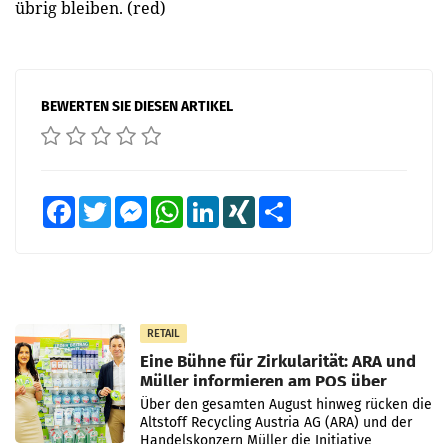
übrig bleiben. (red)
BEWERTEN SIE DIESEN ARTIKEL
Facebook
Twitter
Messenger
WhatsApp
LinkedIn
XING
Teilen
RETAIL
Eine Bühne für Zirkularität: ARA und
Müller informieren am POS über
Kreislauffähigkeit
Über den gesamten August hinweg rücken die
Altstoff Recycling Austria AG (ARA) und der
Handelskonzern Müller die Initiative