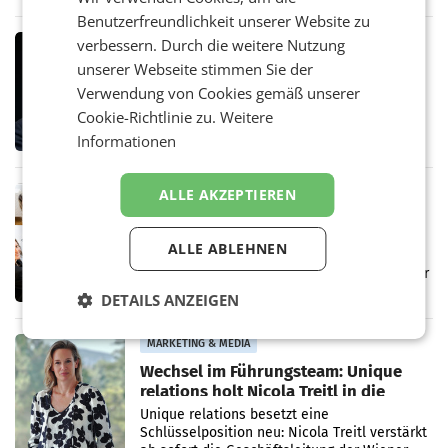
Ergebnis gegenüber Juli 2025 mehr als
Benutzerfreundlichkeit unserer Website zu
verdoppelte (+102
verbessern. Durch die weitere Nutzung
MARKETING & MEDIA
unserer Webseite stimmen Sie der
Stiftungsrat Lederer wehrt sich in
den SN gegen Vorwürfe
Verwendung von Cookies gemäß unserer
Mehrere Themen beschäftigen derzeit den
Cookie-Richtlinie zu.
Weitere
ORF. Am Dienstag soll im Stiftungsrat über
Informationen
die vom neuen ORF-Chef Clemens Pig
vorgeschlagenen Besetzungen für die
Direktionen abgestimmt werden.
ALLE AKZEPTIEREN
MARKETING & MEDIA
Brandenstein Communications ist
künftig Partner von OtterlyAI
ALLE ABLEHNEN
Die Wiener PR-Agentur Brandenstein
Communications ist ab sofort Agenturpartner
der KI-Monitoring- und
DETAILS ANZEIGEN
Optimierungsplattform OtterlyAI. Damit baut
die Agentur ihr Leistungsportfolio
MARKETING & MEDIA
Wechsel im Führungsteam: Unique
relations holt Nicola Treitl in die
Geschäftsleitung
Unique relations besetzt eine
Schlüsselposition neu: Nicola Treitl verstärkt