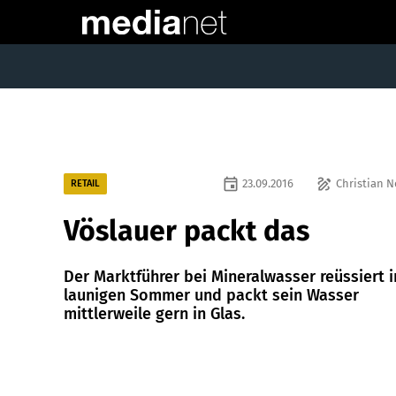
event
draw
23.09.2016
Christian 
RETAIL
Vöslauer packt das
Der Marktführer bei Mineralwasser reüssiert 
launigen Sommer und packt sein Wasser
mittlerweile gern in Glas.