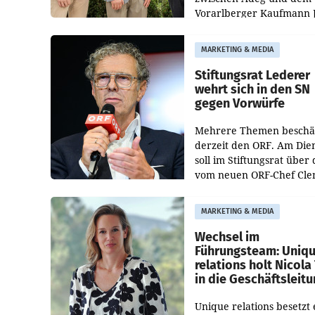
Vorarlberger Kaufmann 
Albrecht ist kartellrechtl
freigegeben: Die
MARKETING & MEDIA
Bundeswettbewerbsbeh
und der Bundeskartellan
Stiftungsrat Lederer
wehrt sich in den SN
gegen Vorwürfe
Mehrere Themen beschä
derzeit den ORF. Am Die
soll im Stiftungsrat über 
vom neuen ORF-Chef Cl
Pig vorgeschlagenen
Besetzungen für die
MARKETING & MEDIA
Direktionen abgestimmt
werden.
Wechsel im
Führungsteam: Uniq
relations holt Nicola 
in die Geschäftsleit
Unique relations besetzt 