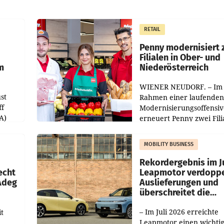
RETAIL
Penny modernisiert 
Filialen in Ober- und
m
Niederösterreich
WIENER NEUDORF. – Im
st
Rahmen einer laufenden
ff
Modernisierungsoffensiv
A)
erneuert Penny zwei Fili
Nieder- und Oberösterre
slauf-
Die beiden Standorte lie
MOBILITY BUSINESS
Haag sowie im rund
ilialen
Rekordergebnis im Ju
echt
Leapmotor verdoppe
 Adeg
Auslieferungen und
überschreitet die
100.000er-Marke
– Im Juli 2026 erreichte
t
Leapmotor einen wichti