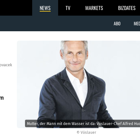
NEWS
TV
MARKETS
BIZDATES
ABO
MED
Novacek
im
Mutter, der Mann mit dem Wasser ist da: Vöslauer-Chef Alfred Hu
© Vöslauer