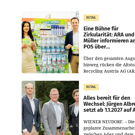
RETAIL
Eine Bühne für
Zirkularität: ARA und
Müller informieren a
POS über
Kreislauffähigkeit
Über den gesamten Augu
hinweg rücken die Altsto
Recycling Austria AG (AR
und der Handelskonzern
Müller die Initiative „Krei
RETAIL
Helden“ in allen
österreichischen Müller-F
Alles bereit für den
Wechsel: Jürgen Albr
setzt ab 1.1.2027 auf
WIENER NEUDORF. – Die
geplante Zusammenarbei
zwischen Adeg und dem