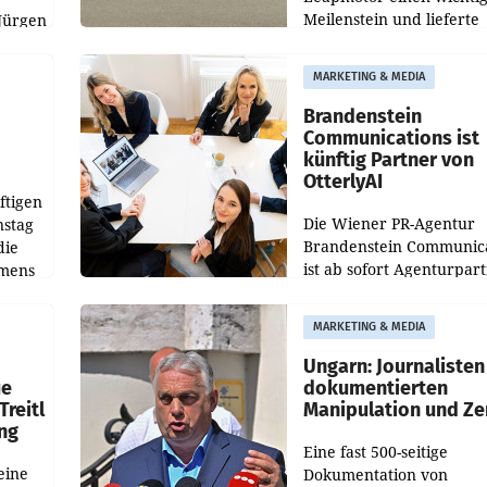
Meilenstein und lieferte
Jürgen
weltweit 101.267 Fahrze
ich
aus, womit sich das Erge
MARKETING & MEDIA
gegenüber Juli 2025 meh
örde
verdoppelte (+102
walt
Brandenstein
Communications ist
künftig Partner von
OtterlyAI
ftigen
Die Wiener PR-Agentur
nstag
Brandenstein Communica
die
ist ab sofort Agenturpar
emens
der KI-Monitoring- und
Optimierungsplattform
MARKETING & MEDIA
OtterlyAI. Damit baut di
Agentur ihr Leistungspor
Ungarn: Journalisten
ue
dokumentierten
Treitl
Manipulation und Ze
ung
Eine fast 500-seitige
eine
Dokumentation von