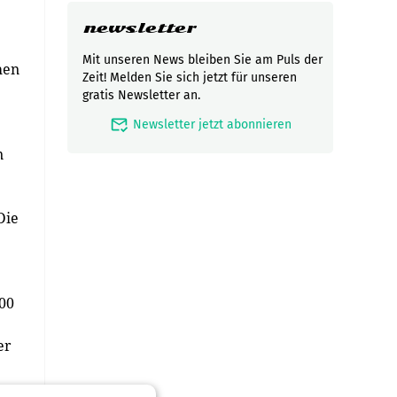
newsletter
Mit unseren News bleiben Sie am Puls der
hen
Zeit! Melden Sie sich jetzt für unseren
gratis Newsletter an.
mark_email_read
Newsletter jetzt abonnieren
n
Die
000
er