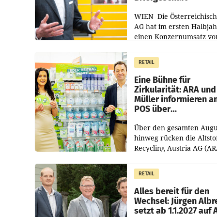
WIEN Die Österreichisch
AG hat im ersten Halbja
einen Konzernumsatz vo
1.544,0 Mio. EUR
erwirtschaftet, was eine
RETAIL
von 3,8 Prozent gegenüb
dem Vergleichszeitraum
Eine Bühne für
Zirkularität: ARA und
Müller informieren a
POS über
Kreislauffähigkeit
Über den gesamten Augu
hinweg rücken die Altsto
Recycling Austria AG (AR
und der Handelskonzern
Müller die Initiative „Krei
RETAIL
Helden“ in allen
österreichischen Müller-F
Alles bereit für den
Wechsel: Jürgen Albr
setzt ab 1.1.2027 auf