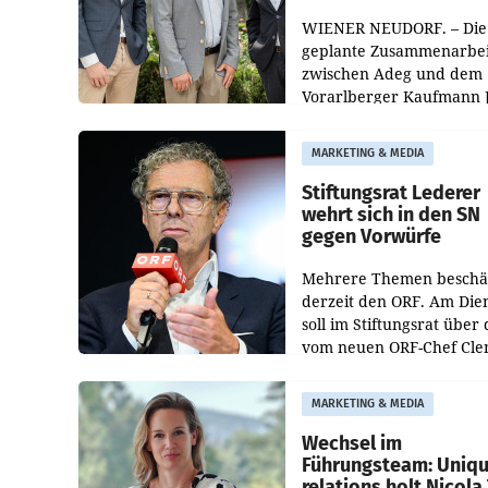
WIENER NEUDORF. – Die
geplante Zusammenarbei
zwischen Adeg und dem
Vorarlberger Kaufmann 
Albrecht ist kartellrechtl
freigegeben: Die
MARKETING & MEDIA
Bundeswettbewerbsbeh
und der Bundeskartellan
Stiftungsrat Lederer
wehrt sich in den SN
gegen Vorwürfe
Mehrere Themen beschä
derzeit den ORF. Am Die
soll im Stiftungsrat über 
vom neuen ORF-Chef Cl
Pig vorgeschlagenen
Besetzungen für die
MARKETING & MEDIA
Direktionen abgestimmt
werden.
Wechsel im
Führungsteam: Uniq
relations holt Nicola 