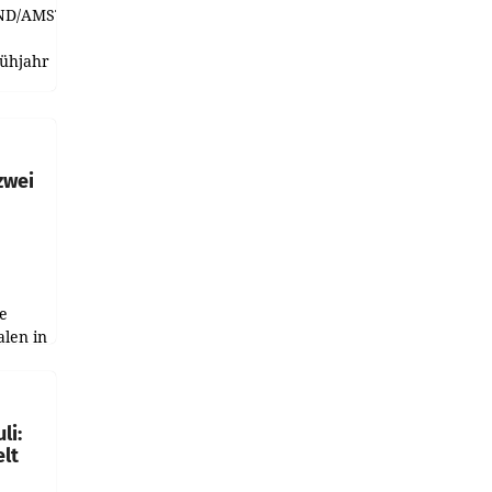
ND/AMSTERDAM.
rühjahr
h
zwei
e
alen in
ich.
gen in
li:
lt