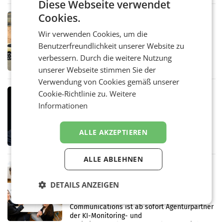
Diese Webseite verwendet
Bundeswettbewerbsbehörde und der
Cookies.
Bundeskartellanwalt
MOBILITY BUSINESS
Rekordergebnis im Juli: Leapmotor
Wir verwenden Cookies, um die
verdoppelt Auslieferungen und
Benutzerfreundlichkeit unserer Website zu
überschreitet die 100.000er-Marke
– Im Juli 2026 erreichte Leapmotor einen
verbessern. Durch die weitere Nutzung
wichtigen Meilenstein und lieferte weltweit
unserer Webseite stimmen Sie der
101.267 Fahrzeuge aus, womit sich das
Ergebnis gegenüber Juli 2025 mehr als
Verwendung von Cookies gemäß unserer
verdoppelte (+102
MARKETING & MEDIA
Cookie-Richtlinie zu.
Weitere
Stiftungsrat Lederer wehrt sich in
Informationen
den SN gegen Vorwürfe
Mehrere Themen beschäftigen derzeit den
ALLE AKZEPTIEREN
ORF. Am Dienstag soll im Stiftungsrat über
die vom neuen ORF-Chef Clemens Pig
vorgeschlagenen Besetzungen für die
ALLE ABLEHNEN
Direktionen abgestimmt werden.
MARKETING & MEDIA
Brandenstein Communications ist
DETAILS ANZEIGEN
künftig Partner von OtterlyAI
Die Wiener PR-Agentur Brandenstein
Communications ist ab sofort Agenturpartner
der KI-Monitoring- und