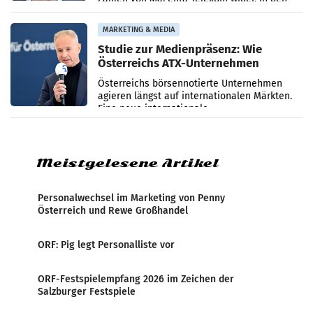
ersten sechs Monaten des laufenden Jahres
verzeichnete
MARKETING & MEDIA
Studie zur Medienpräsenz: Wie
Österreichs ATX-Unternehmen
international wahrgenommen
Österreichs börsennotierte Unternehmen
werden
agieren längst auf internationalen Märkten.
Eine neue internationale
Medienresonanzanalyse untersucht die
weltweite Berichterstattung über
Meistgelesene Artikel
Personalwechsel im Marketing von Penny
Österreich und Rewe Großhandel
ORF: Pig legt Personalliste vor
ORF-Festspielempfang 2026 im Zeichen der
Salzburger Festspiele