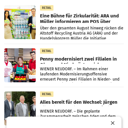
RETAIL
Eine Bühne für Zirkularität: ARA und
Müller informieren am POS über
Kreislauffähigkeit
Über den gesamten August hinweg rücken die
Altstoff Recycling Austria AG (ARA) und der
Handelskonzern Müller die Initiative
„Kreislauf-Helden“ in allen österreichischen
Müller-Filialen
RETAIL
Penny modernisiert zwei Filialen in
Ober- und Niederösterreich
WIENER NEUDORF. – Im Rahmen einer
laufenden Modernisierungsoffensive
erneuert Penny zwei Filialen in Nieder- und
Oberösterreich. Die beiden Standorte liegen
in Haag sowie im rund
RETAIL
Alles bereit für den Wechsel: Jürgen
Albrecht setzt ab 1.1.2027 auf Adeg
WIENER NEUDORF. – Die geplante
Zusammenarbeit zwischen Adeg und dem
×
Vorarlberger Kaufmann Jürgen Albrecht ist
kartellrechtlich freigegeben: Die