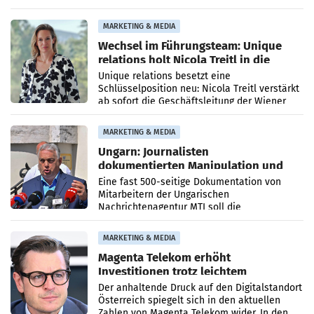
Optimierungsplattform OtterlyAI. Damit baut
die Agentur ihr Leistungsportfolio
MARKETING & MEDIA
Wechsel im Führungsteam: Unique
relations holt Nicola Treitl in die
Geschäftsleitung
Unique relations besetzt eine
Schlüsselposition neu: Nicola Treitl verstärkt
ab sofort die Geschäftsleitung der Wiener
PR-Agentur an der Seite von Josef Kalina und
Anna Kalina-Mahr.
MARKETING & MEDIA
Ungarn: Journalisten
dokumentierten Manipulation und
Zensur
Eine fast 500-seitige Dokumentation von
Mitarbeitern der Ungarischen
Nachrichtenagentur MTI soll die
systematische Nachrichten-Manipulation und
Zensur bei der Agentur während der Zeit
MARKETING & MEDIA
Magenta Telekom erhöht
Investitionen trotz leichtem
Umsatzrückgang
Der anhaltende Druck auf den Digitalstandort
Österreich spiegelt sich in den aktuellen
Zahlen von Magenta Telekom wider. In den