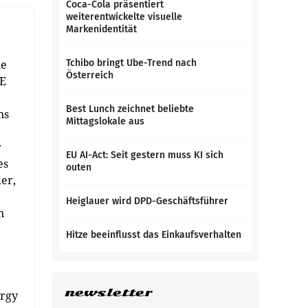
Coca-Cola präsentiert
weiterentwickelte visuelle
Markenidentität
ie
Tchibo bringt Ube-Trend nach
Österreich
EE
Best Lunch zeichnet beliebte
ns
Mittagslokale aus
r
EU AI-Act: Seit gestern muss KI sich
es
outen
er,
Heiglauer wird DPD-Geschäftsführer
n
Hitze beeinflusst das Einkaufsverhalten
newsletter
ergy