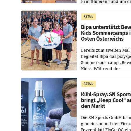
Ermittlungen rund um d
Ableben des Ex-Sektions
im Justizministerium, Chr
RETAIL
Pilnacek, auf sensible
Bipa unterstützt Be
Kids Sommercamps 
Osten Österreichs
Bereits zum zweiten Mal
begleitet Bipa das polysp
Sommersportcamp „Bew
Kids“. Während der
Campwochen in den Mon
Juli und August versorgt
RETAIL
Unternehmen Kinder so
Kühl-Spray: SN Sport
bringt „Keep Cool“ a
den Markt
Die SN Sports GmbH brin
gemeinsam mit der Firm
Feygenblatt FloGu OG ei