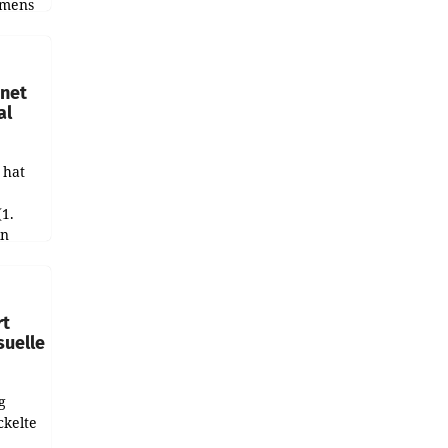
emens
hnet
al
 hat
(1.
in
haftet.
leich
rt
suelle
g
ckelte