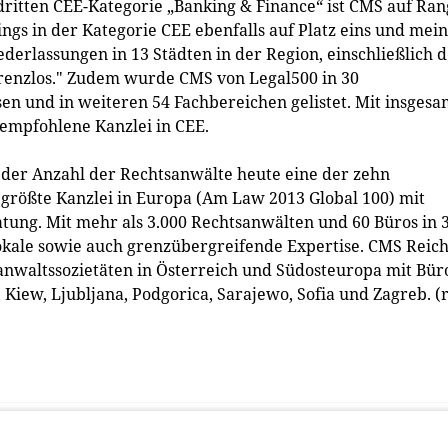
 dritten CEE-Kategorie „Banking & Finance“ ist CMS auf Ran
ings in der Kategorie CEE ebenfalls auf Platz eins und mein
derlassungen in 13 Städten in der Region, einschließlich 
renzlos." Zudem wurde CMS von Legal500 in 30
en und in weiteren 54 Fachbereichen gelistet. Mit insgesa
 empfohlene Kanzlei in CEE.
 der Anzahl der Rechtsanwälte heute eine der zehn
 größte Kanzlei in Europa (Am Law 2013 Global 100) mit
atung. Mit mehr als 3.000 Rechtsanwälten und 60 Büros in 
okale sowie auch grenzübergreifende Expertise. CMS Reich
anwaltssozietäten in Österreich und Südosteuropa mit Bür
l, Kiew, Ljubljana, Podgorica, Sarajewo, Sofia und Zagreb. (