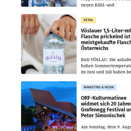
neuen Kühl- und
Regenerations-Spray auf
Markt. Das Produkt nam
RETAIL
„Keep Cool“ ist zu 100 Pr
Vöslauer 1,5-Liter-re
Flasche prickelnd ist
meistgekaufte Flasc
Österreichs
BAD VÖSLAU. Die anhalt
hohen Sommertemperat
im Juni und Juli haben b
niederösterreichischen
Getränkehersteller Vösla
MARKETING & MEDIA
deutlichen Absatzzuwäc
geführt. Während
ORF-Kulturmatinee
widmet sich 20 Jahre
Grafenegg Festival u
Peter Simonischek
Am Sonntag, dem 9. Aug