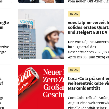
as
vom neuen ORF-Chef Cl
chefs
Pig vorgeschlagenen
istian
Besetzungen für die
RETAIL
Direktionen abgestimmt
werden.
wegte
voestalpine verzeic
im
solides erstes Quart
und steigert EBITDA
Der voestalpine-Konzern
ortive
im 1. Quartal des
egte
Geschäftsjahres 2026/27 
April bis 30. Juni 2026) e
aten
solides Ergebnis erwirtsc
 das
Der Umsatz stieg im Verg
RETAIL
wie
zur Vorjahresperiode
s
Coca-Cola präsentie
uf
weiterentwickelte vi
Markenidentität
gt
Coca-Cola stellt ab Anfan
a
August eine weiterentwi
nen
visuelle Identität seiner