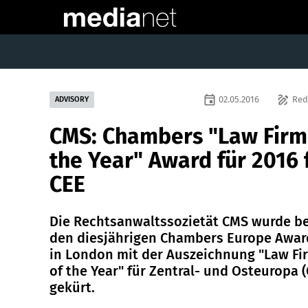
event
draw
02.05.2016
Red
ADVISORY
CMS: Chambers "Law Firm
the Year" Award für 2016 
CEE
Die Rechtsanwaltssozietät CMS wurde be
den diesjährigen Chambers Europe Awar
in London mit der Auszeichnung "Law Fi
of the Year" für Zentral- und Osteuropa (
gekürt.