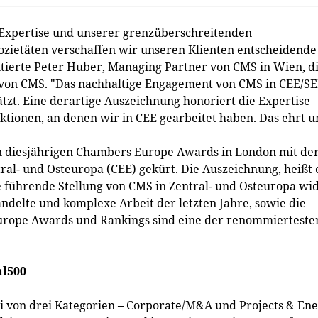
n Expertise und unserer grenzüberschreitenden
ietäten verschaffen wir unseren Klienten entscheidende
tierte Peter Huber, Managing Partner von CMS in Wien, d
 von CMS. "Das nachhaltige Engagement von CMS in CEE/S
tzt. Eine derartige Auszeichnung honoriert die Expertise
tionen, an denen wir in CEE gearbeitet haben. Das ehrt u
n diesjährigen Chambers Europe Awards in London mit de
ral- und Osteuropa (CEE) gekürt. Die Auszeichnung, heißt 
ie führende Stellung von CMS in Zentral- und Osteuropa wid
ndelte und komplexe Arbeit der letzten Jahre, sowie die
urope Awards und Rankings sind eine der renommierteste
al500
 von drei Kategorien – Corporate/M&A und Projects & En