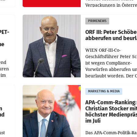
Verpackungen in Österre
 den
vor. Im Mittelpunkt des
ens
Redesigns stehen zentral
PRIMENEWS
ozent
Gestaltungselemente
PET-
ORF III: Peter Schöbe
abberufen und beur
he
WIEN ORF-III-Co-
Geschäftsführer Peter S
end
ist wegen Compliance-
uren
Vorwürfen abberufen u
eim
beurlaubt worden. Der 
bestätigte gegenüber de
uer zu
entsprechende
MARKETING & MEDIA
hsen
Medienberichte.
APA-Comm-Ranking:
n
Christian Stocker mi
nd
höchster Medienprä
im Juli
ust
Das APA-Comm-Politik-R