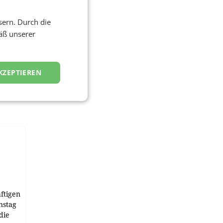
sern. Durch die
äß unserer
KZEPTIEREN
ftigen
nstag
die