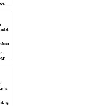
ich
e
r
laubt
chöber
nd
ORF
r APA
t
senz
anking