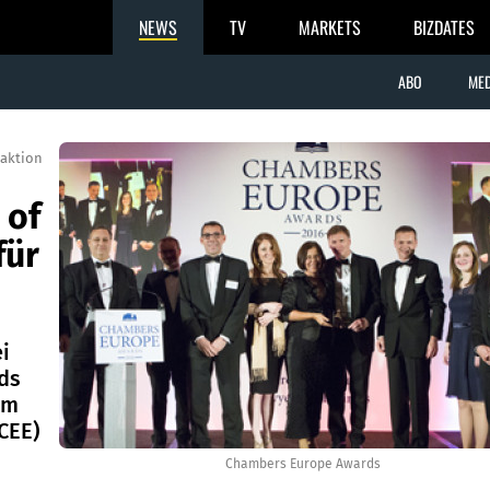
NEWS
TV
MARKETS
BIZDATES
ABO
MED
aktion
 of
für
i
ds
rm
CEE)
Chambers Europe Awards