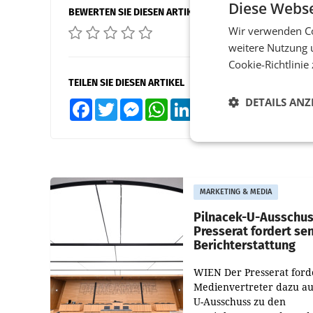
Diese Webse
BEWERTEN SIE DIESEN ARTIKEL
Wir verwenden Co
weitere Nutzung 
Cookie-Richtlinie
TEILEN SIE DIESEN ARTIKEL
DETAILS ANZ
Facebook
Twitter
Messenger
WhatsApp
LinkedIn
XING
Teilen
MARKETING & MEDIA
Pilnacek-U-Ausschus
Presserat fordert se
Berichterstattung
WIEN Der Presserat ford
Medienvertreter dazu au
U-Ausschuss zu den