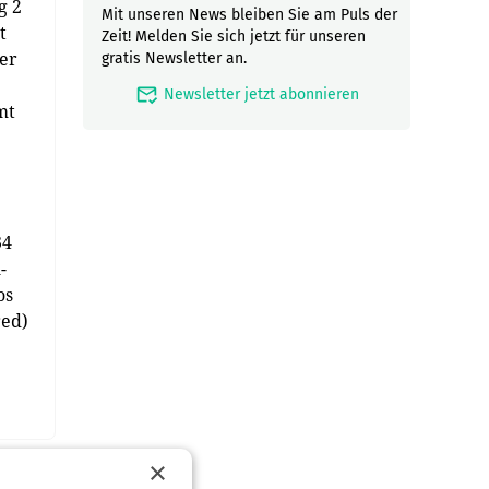
g 2
Mit unseren News bleiben Sie am Puls der
t
Zeit! Melden Sie sich jetzt für unseren
der
gratis Newsletter an.
mark_email_read
Newsletter jetzt abonnieren
mt
34
-
os
red)
×