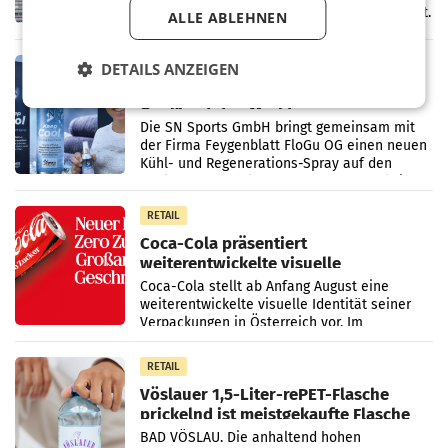
Juni 2026) ein solides Ergebnis erwirtschaftet.
ALLE ABLEHNEN
Der Umsatz stieg im Vergleich zur
Vorjahresperiode
RETAIL
DETAILS ANZEIGEN
Kühl-Spray: SN Sports bringt „Keep
Cool“ auf den Markt
Die SN Sports GmbH bringt gemeinsam mit
der Firma Feygenblatt FloGu OG einen neuen
Kühl- und Regenerations-Spray auf den
Markt. Das Produkt namens „Keep Cool“ ist zu
100 Prozent
RETAIL
Coca-Cola präsentiert
weiterentwickelte visuelle
Markenidentität
Coca-Cola stellt ab Anfang August eine
weiterentwickelte visuelle Identität seiner
Verpackungen in Österreich vor. Im
Mittelpunkt des Redesigns stehen zentrale
Gestaltungselemente
RETAIL
Vöslauer 1,5-Liter-rePET-Flasche
prickelnd ist meistgekaufte Flasche
Österreichs
BAD VÖSLAU. Die anhaltend hohen