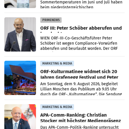
Sommertemperaturen im Juni und Juli haben
beim niederösterreichischen
Getränkehersteller Vöslauer zu deutlichen
Absatzzuwächsen geführt. Während
PRIMENEWS
ORF III: Peter Schöber abberufen und
beurlaubt
WIEN ORF-III-Co-Geschäftsführer Peter
Schöber ist wegen Compliance-Vorwürfen
abberufen und beurlaubt worden. Der ORF
bestätigte gegenüber der APA entsprechende
Medienberichte.
MARKETING & MEDIA
ORF-Kulturmatinee widmet sich 20
Jahren Grafenegg Festival und Peter
Simonischek
Am Sonntag, dem 9. August 2026, begleitet
Lillian Moschen das Publikum ab 9.05 Uhr
durch die ORF-„Kulturmatinee“. Die Sendung
startet mit der Dokumentation „20 Jahre
Grafenegg
MARKETING & MEDIA
APA-Comm-Ranking: Christian
Stocker mit höchster Medienpräsenz
im Juli
Das APA-Comm-Politik-Ranking untersucht