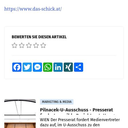
https://www.das-schick.at/
BEWERTEN SIE DIESEN ARTIKEL
Facebook
Twitter
Messenger
WhatsApp
LinkedIn
XING
Teilen
MARKETING & MEDIA
Pilnacek-U-Ausschuss - Presserat
fordert sensible Berichterstattung
WIEN Der Presserat fordert Medienvertreter
dazu auf, im U-Ausschuss zu den