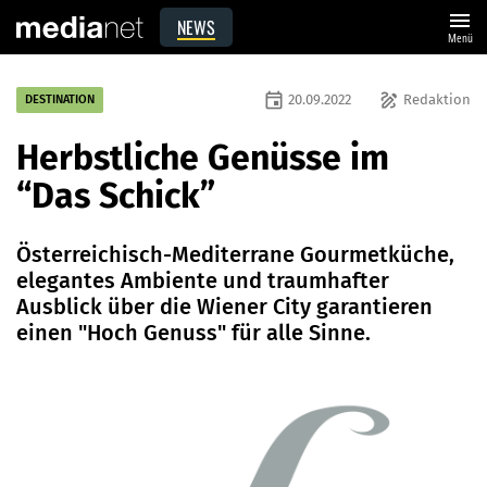
menu
NEWS
Menü
event
draw
20.09.2022
Redaktion
DESTINATION
Herbstliche Genüsse im
“Das Schick”
Österreichisch-Mediterrane Gourmetküche,
elegantes Ambiente und traumhafter
Ausblick über die Wiener City garantieren
einen "Hoch Genuss" für alle Sinne.