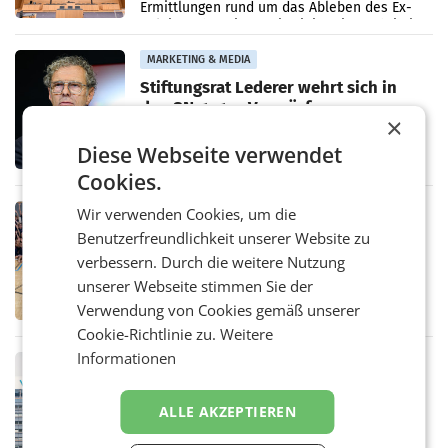
Ermittlungen rund um das Ableben des Ex-
Sektionschefs im Justizministerium, Christian
Pilnacek, auf sensible
MARKETING & MEDIA
Stiftungsrat Lederer wehrt sich in
den SN gegen Vorwürfe
×
Mehrere Themen beschäftigen derzeit den
ORF. Am Dienstag soll im Stiftungsrat über
Diese Webseite verwendet
die vom neuen ORF-Chef Clemens Pig
vorgeschlagenen Besetzungen für die
Cookies.
Direktionen abgestimmt werden.
Wir verwenden Cookies, um die
RETAIL
Benutzerfreundlichkeit unserer Website zu
Bipa unterstützt Bewegte Kids
Sommercamps im Osten Österreichs
verbessern. Durch die weitere Nutzung
Bereits zum zweiten Mal begleitet Bipa das
unserer Webseite stimmen Sie der
polysportive Sommersportcamp „Bewegte
Verwendung von Cookies gemäß unserer
Kids“. Während der Campwochen in den
Monaten Juli und August versorgt das
Cookie-Richtlinie zu.
Weitere
Unternehmen Kinder sowie
Informationen
RETAIL
voestalpine verzeichnet solides
erstes Quartal und steigert EBITDA
ALLE AKZEPTIEREN
Der voestalpine-Konzern hat im 1. Quartal
des Geschäftsjahres 2026/27 (1. April bis 30.