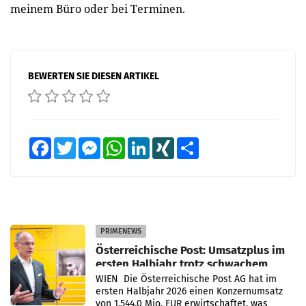
meinem Büro oder bei Terminen.
BEWERTEN SIE DIESEN ARTIKEL
Facebook
Twitter
Messenger
WhatsApp
LinkedIn
XING
Teilen
PRIMENEWS
Österreichische Post: Umsatzplus im
ersten Halbjahr trotz schwachem
Briefgeschäft
WIEN Die Österreichische Post AG hat im
ersten Halbjahr 2026 einen Konzernumsatz
von 1.544,0 Mio. EUR erwirtschaftet, was