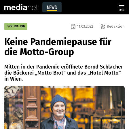
menu
NEWS
Menü
event
draw
11.03.2022
Redaktion
DESTINATION
Keine Pandemiepause für
die Motto-Group
Mitten in der Pandemie eröffnete Bernd Schlacher
die Bäckerei „Motto Brot” und das „Hotel Motto”
in Wien.