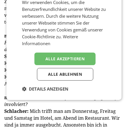
Zeitplan. Ein Eröffnungsdatum gibt es noch keines, da
Wir verwenden Cookies, um die
man ja nie weiß, was auf einer Baustelle passiert. Es
Benutzerfreundlichkeit unserer Website zu
wird eine irre tolle Eventlocation und ein wahnsinnig
verbessern. Durch die weitere Nutzung
tolles Kaffeehaus.
unserer Webseite stimmen Sie der
Verwendung von Cookies gemäß unserer
medianet:
Weshalb tun Sie sich noch so viele neue
Cookie-Richtlinie zu.
Weitere
Projekte in einer solchen Zeit an? Sie könnten längst
Informationen
den Ruhestand in der Karibik genießen …
Schlacher:
Ja, ich könnte in Spanien oder in der
ALLE AKZEPTIEREN
Karibik sitzen. Aber nein, denn ich hab’ zwei kleine
Kinder. Mir macht das ­Arbeiten Spaß, mir macht die
ALLE ABLEHNEN
Kreativität unglaublich viel Spaß und vor allem das
Anderssein.
DETAILS ANZEIGEN
medianet:
Sind Sie überhaupt noch im Tagesgeschäft
involviert?
Schlacher:
Mich trifft man am Donnerstag, Freitag
und Samstag im Hotel, am Abend im Restaurant. Wir
sind ja immer ausgebucht. Ansonsten bin ich in