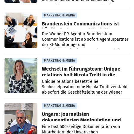
vorgeschlagenen Besetzungen für die
Direktionen abgestimmt werden.
MARKETING & MEDIA
Brandenstein Communications ist
künftig Partner von OtterlyAI
Die Wiener PR-Agentur Brandenstein
Communications ist ab sofort Agenturpartner
der KI-Monitoring- und
Optimierungsplattform OtterlyAI. Damit baut
die Agentur ihr Leistungsportfolio
MARKETING & MEDIA
Wechsel im Führungsteam: Unique
relations holt Nicola Treitl in die
Geschäftsleitung
Unique relations besetzt eine
Schlüsselposition neu: Nicola Treitl verstärkt
ab sofort die Geschäftsleitung der Wiener
PR-Agentur an der Seite von Josef Kalina und
Anna Kalina-Mahr.
MARKETING & MEDIA
Ungarn: Journalisten
dokumentierten Manipulation und
Zensur
Eine fast 500-seitige Dokumentation von
Mitarbeitern der Ungarischen