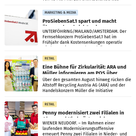
einem Plus von 3,8 Prozent gegenüber dem
Vergleichszeitraum
MARKETING & MEDIA
ProSiebenSat.1 spart und macht
überraschend viel Gewinn
UNTERFÖHRING/MAILAND/AMSTERDAM. Der
Fernsehkonzern ProSiebenSat.1 hat im
Frühjahr dank Kostensenkungen operativ
wieder Gewinn gemacht und die
Markterwartung deutlich übertroffen.
RETAIL
Eine Bühne für Zirkularität: ARA und
Müller informieren am POS über
Kreislauffähigkeit
Über den gesamten August hinweg rücken die
Altstoff Recycling Austria AG (ARA) und der
Handelskonzern Müller die Initiative
„Kreislauf-Helden“ in allen österreichischen
Müller-Filialen
RETAIL
Penny modernisiert zwei Filialen in
Ober- und Niederösterreich
WIENER NEUDORF. – Im Rahmen einer
laufenden Modernisierungsoffensive
erneuert Penny zwei Filialen in Nieder- und