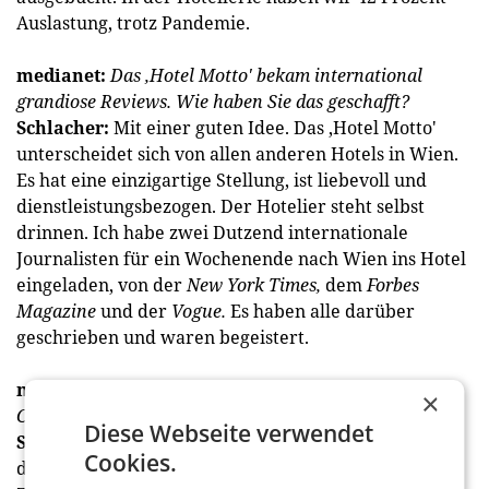
Auslastung, trotz Pandemie.
medianet:
Das ‚Hotel Motto' bekam international
grandiose Reviews. Wie haben Sie das geschafft?
Schlacher:
Mit einer guten Idee. Das ‚Hotel Motto'
unterscheidet sich von allen anderen Hotels in Wien.
Es hat eine einzigartige Stellung, ist liebevoll und
dienstleistungsbezogen. Der Hotelier steht selbst
drinnen. Ich habe zwei Dutzend internationale
Journalisten für ein Wochenende nach Wien ins Hotel
eingeladen, von der
New York Times,
dem
Forbes
Magazine
und der
Vogue.
Es haben alle darüber
geschrieben und waren begeistert.
medianet:
Gibt es Neues von Ihrem Projekt am
×
Cobenzl?
Diese Webseite verwendet
Schlacher:
Wir sind mitten in der Bauphase. Jetzt hat
Cookies.
der Innenausbau begonnen, und wir liegen im