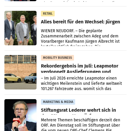
Oberösterreich. Die beiden Standorte liegen
in Haag sowie im rund
RETAIL
Alles bereit für den Wechsel: Jürgen
Albrecht setzt ab 1.1.2027 auf Adeg
WIENER NEUDORF. – Die geplante
Zusammenarbeit zwischen Adeg und dem
Vorarlberger Kaufmann Jürgen Albrecht ist
kartellrechtlich freigegeben: Die
Bundeswettbewerbsbehörde und der
Bundeskartellanwalt
MOBILITY BUSINESS
Rekordergebnis im Juli: Leapmotor
verdoppelt Auslieferungen und
überschreitet die 100.000er-Marke
– Im Juli 2026 erreichte Leapmotor einen
wichtigen Meilenstein und lieferte weltweit
101.267 Fahrzeuge aus, womit sich das
Ergebnis gegenüber Juli 2025 mehr als
verdoppelte (+102
MARKETING & MEDIA
Stiftungsrat Lederer wehrt sich in
den SN gegen Vorwürfe
Mehrere Themen beschäftigen derzeit den
ORF. Am Dienstag soll im Stiftungsrat über
die vom neuen ORF-Chef Clemens Pig