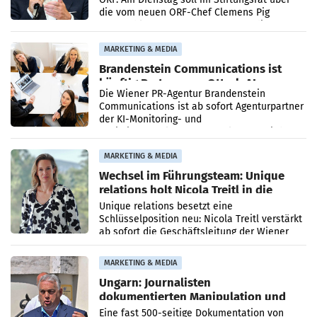
die vom neuen ORF-Chef Clemens Pig
vorgeschlagenen Besetzungen für die
Direktionen abgestimmt werden.
MARKETING & MEDIA
Brandenstein Communications ist
künftig Partner von OtterlyAI
Die Wiener PR-Agentur Brandenstein
Communications ist ab sofort Agenturpartner
der KI-Monitoring- und
Optimierungsplattform OtterlyAI. Damit baut
die Agentur ihr Leistungsportfolio
MARKETING & MEDIA
Wechsel im Führungsteam: Unique
relations holt Nicola Treitl in die
Geschäftsleitung
Unique relations besetzt eine
Schlüsselposition neu: Nicola Treitl verstärkt
ab sofort die Geschäftsleitung der Wiener
PR-Agentur an der Seite von Josef Kalina und
Anna Kalina-Mahr.
MARKETING & MEDIA
Ungarn: Journalisten
dokumentierten Manipulation und
Zensur
Eine fast 500-seitige Dokumentation von