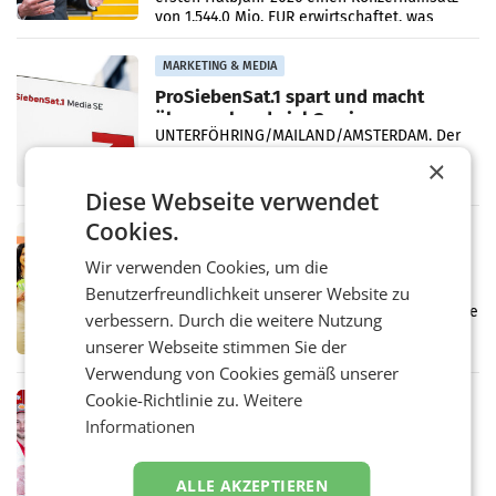
von 1.544,0 Mio. EUR erwirtschaftet, was
einem Plus von 3,8 Prozent gegenüber dem
Vergleichszeitraum
MARKETING & MEDIA
ProSiebenSat.1 spart und macht
überraschend viel Gewinn
UNTERFÖHRING/MAILAND/AMSTERDAM. Der
Fernsehkonzern ProSiebenSat.1 hat im
×
Frühjahr dank Kostensenkungen operativ
wieder Gewinn gemacht und die
Diese Webseite verwendet
Markterwartung deutlich übertroffen.
Cookies.
RETAIL
Eine Bühne für Zirkularität: ARA und
Wir verwenden Cookies, um die
Müller informieren am POS über
Benutzerfreundlichkeit unserer Website zu
Kreislauffähigkeit
Über den gesamten August hinweg rücken die
verbessern. Durch die weitere Nutzung
Altstoff Recycling Austria AG (ARA) und der
unserer Webseite stimmen Sie der
Handelskonzern Müller die Initiative
„Kreislauf-Helden“ in allen österreichischen
Verwendung von Cookies gemäß unserer
Müller-Filialen
Cookie-Richtlinie zu.
Weitere
RETAIL
Informationen
Penny modernisiert zwei Filialen in
Ober- und Niederösterreich
WIENER NEUDORF. – Im Rahmen einer
ALLE AKZEPTIEREN
laufenden Modernisierungsoffensive