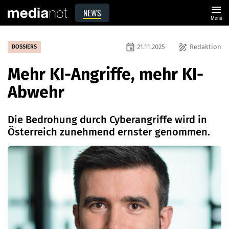
menu
NEWS
Menü
event
draw
21.11.2025
Redaktion
DOSSIERS
Mehr KI-Angriffe, mehr KI-
Abwehr
Die Bedrohung durch Cyberangriffe wird in
Österreich zunehmend ernster genommen.