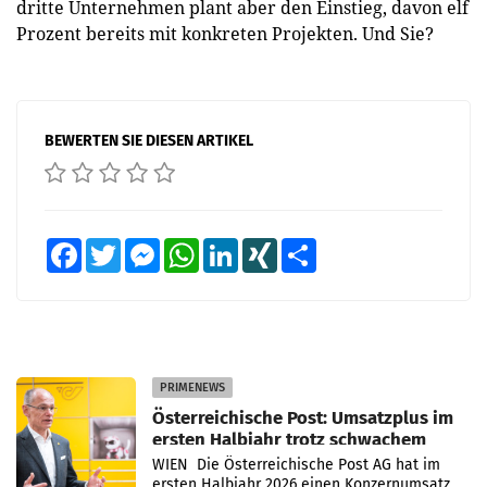
dritte Unternehmen plant aber den Einstieg, davon elf
Prozent bereits mit konkreten Projekten. Und Sie?
BEWERTEN SIE DIESEN ARTIKEL
Facebook
Twitter
Messenger
WhatsApp
LinkedIn
XING
Teilen
PRIMENEWS
Österreichische Post: Umsatzplus im
ersten Halbjahr trotz schwachem
Briefgeschäft
WIEN Die Österreichische Post AG hat im
ersten Halbjahr 2026 einen Konzernumsatz