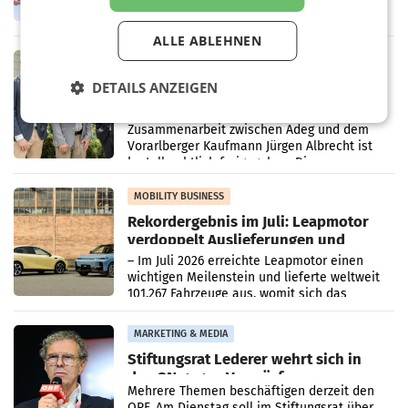
erneuert Penny zwei Filialen in Nieder- und
Oberösterreich. Die beiden Standorte liegen
ALLE ABLEHNEN
in Haag sowie im rund
RETAIL
Alles bereit für den Wechsel: Jürgen
DETAILS ANZEIGEN
Albrecht setzt ab 1.1.2027 auf Adeg
WIENER NEUDORF. – Die geplante
Zusammenarbeit zwischen Adeg und dem
Vorarlberger Kaufmann Jürgen Albrecht ist
kartellrechtlich freigegeben: Die
Bundeswettbewerbsbehörde und der
Bundeskartellanwalt
MOBILITY BUSINESS
Rekordergebnis im Juli: Leapmotor
verdoppelt Auslieferungen und
überschreitet die 100.000er-Marke
– Im Juli 2026 erreichte Leapmotor einen
wichtigen Meilenstein und lieferte weltweit
101.267 Fahrzeuge aus, womit sich das
Ergebnis gegenüber Juli 2025 mehr als
verdoppelte (+102
MARKETING & MEDIA
Stiftungsrat Lederer wehrt sich in
den SN gegen Vorwürfe
Mehrere Themen beschäftigen derzeit den
ORF. Am Dienstag soll im Stiftungsrat über