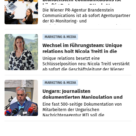
künftig Partner von OtterlyAI
Die Wiener PR-Agentur Brandenstein
Communications ist ab sofort Agenturpartner
der KI-Monitoring- und
Optimierungsplattform OtterlyAI. Damit baut
die Agentur ihr Leistungsportfolio
MARKETING & MEDIA
Wechsel im Führungsteam: Unique
relations holt Nicola Treitl in die
Geschäftsleitung
Unique relations besetzt eine
Schlüsselposition neu: Nicola Treitl verstärkt
ab sofort die Geschäftsleitung der Wiener
PR-Agentur an der Seite von Josef Kalina und
Anna Kalina-Mahr.
MARKETING & MEDIA
Ungarn: Journalisten
dokumentierten Manipulation und
Zensur
Eine fast 500-seitige Dokumentation von
Mitarbeitern der Ungarischen
Nachrichtenagentur MTI soll die
systematische Nachrichten-Manipulation und
Zensur bei der Agentur während der Zeit