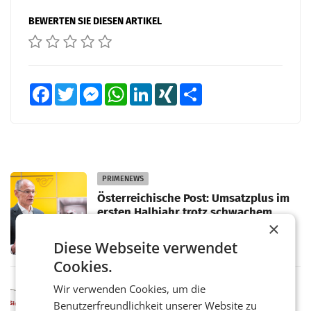
BEWERTEN SIE DIESEN ARTIKEL
Facebook
Twitter
Messenger
WhatsApp
LinkedIn
XING
Teilen
PRIMENEWS
Österreichische Post: Umsatzplus im
ersten Halbjahr trotz schwachem
×
Briefgeschäft
WIEN Die Österreichische Post AG hat im
ersten Halbjahr 2026 einen Konzernumsatz
Diese Webseite verwendet
von 1.544,0 Mio. EUR erwirtschaftet, was
Cookies.
einem Plus von 3,8 Prozent gegenüber dem
Vergleichszeitraum
MARKETING & MEDIA
Wir verwenden Cookies, um die
ProSiebenSat.1 spart und macht
Benutzerfreundlichkeit unserer Website zu