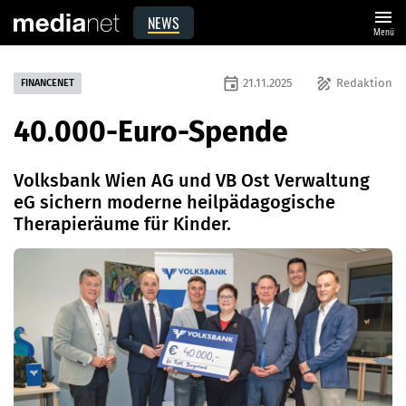
menu
NEWS
Menü
event
draw
21.11.2025
Redaktion
FINANCENET
40.000-Euro-Spende
Volksbank Wien AG und VB Ost Verwaltung
eG sichern moderne heilpädagogische
Therapieräume für Kinder.