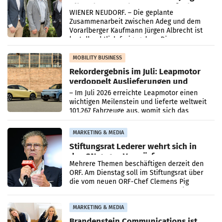
Albrecht setzt ab 1.1.2027 auf Adeg
WIENER NEUDORF. – Die geplante
Zusammenarbeit zwischen Adeg und dem
Vorarlberger Kaufmann Jürgen Albrecht ist
kartellrechtlich freigegeben: Die
Bundeswettbewerbsbehörde und der
Bundeskartellanwalt
MOBILITY BUSINESS
Rekordergebnis im Juli: Leapmotor
verdoppelt Auslieferungen und
überschreitet die 100.000er-Marke
– Im Juli 2026 erreichte Leapmotor einen
wichtigen Meilenstein und lieferte weltweit
101.267 Fahrzeuge aus, womit sich das
Ergebnis gegenüber Juli 2025 mehr als
verdoppelte (+102
MARKETING & MEDIA
Stiftungsrat Lederer wehrt sich in
den SN gegen Vorwürfe
Mehrere Themen beschäftigen derzeit den
ORF. Am Dienstag soll im Stiftungsrat über
die vom neuen ORF-Chef Clemens Pig
vorgeschlagenen Besetzungen für die
Direktionen abgestimmt werden.
MARKETING & MEDIA
Brandenstein Communications ist