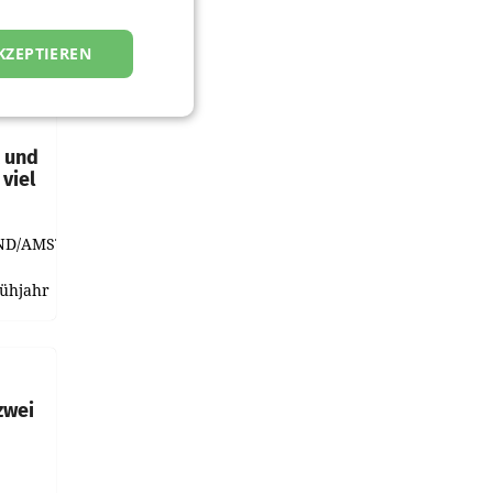
KZEPTIEREN
t und
viel
ND/AMSTERDAM.
rühjahr
h
zwei