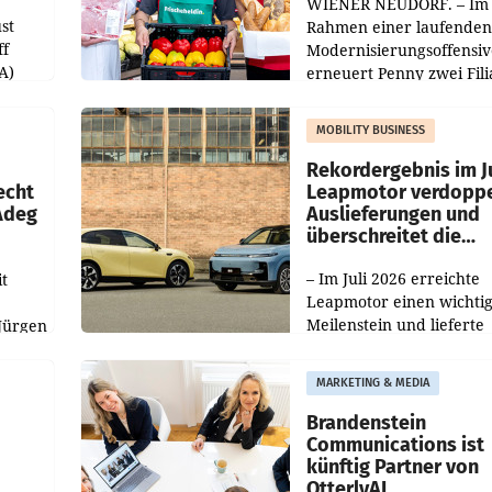
WIENER NEUDORF. – Im
st
Rahmen einer laufenden
ff
Modernisierungsoffensiv
A)
erneuert Penny zwei Fili
Nieder- und Oberösterre
slauf-
Die beiden Standorte lie
MOBILITY BUSINESS
Haag sowie im rund
ilialen
Rekordergebnis im Ju
echt
Leapmotor verdoppe
 Adeg
Auslieferungen und
überschreitet die
100.000er-Marke
– Im Juli 2026 erreichte
t
Leapmotor einen wichti
Meilenstein und lieferte
Jürgen
weltweit 101.267 Fahrze
ich
aus, womit sich das Erge
MARKETING & MEDIA
gegenüber Juli 2025 meh
örde
verdoppelte (+102
walt
Brandenstein
Communications ist
künftig Partner von
OtterlyAI