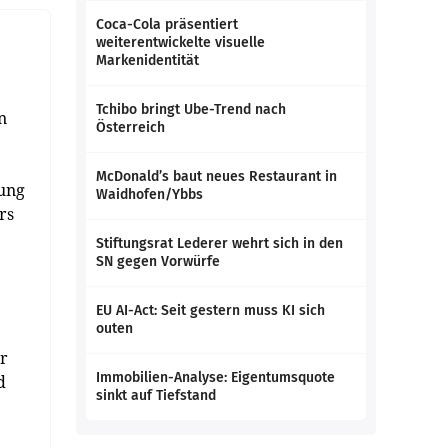
Coca-Cola präsentiert
weiterentwickelte visuelle
Markenidentität
Tchibo bringt Ube-Trend nach
n
Österreich
McDonald’s baut neues Restaurant in
nung
Waidhofen/Ybbs
rs
Stiftungsrat Lederer wehrt sich in den
SN gegen Vorwürfe
EU AI-Act: Seit gestern muss KI sich
outen
r
Immobilien-Analyse: Eigentumsquote
d
sinkt auf Tiefstand