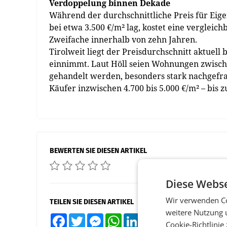
Verdoppelung binnen Dekade
Während der durchschnittliche Preis für Ei
bei etwa 3.500 €/m² lag, kostet eine verglei
Zweifache innerhalb von zehn Jahren.
Tirolweit liegt der Preisdurchschnitt aktuell
einnimmt. Laut Höll seien Wohnungen zwische
gehandelt werden, besonders stark nachgefrag
Käufer inzwischen 4.700 bis 5.000 €/m² – bis 
BEWERTEN SIE DIESEN ARTIKEL
Diese Webse
Wir verwenden Co
TEILEN SIE DIESEN ARTIKEL
weitere Nutzung 
Facebook
Twitter
Messenger
WhatsApp
LinkedIn
XING
Teilen
Cookie-Richtlinie