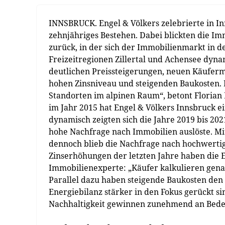
INNSBRUCK. Engel & Völkers zelebrierte in I
zehnjähriges Bestehen. Dabei blickten die I
zurück, in der sich der Immobilienmarkt in d
Freizeitregionen Zillertal und Achensee dyn
deutlichen Preissteigerungen, neuen Käufe
hohen Zinsniveau und steigenden Baukosten. 
Standorten im alpinen Raum“, betont Florian H
im Jahr 2015 hat Engel & Völkers Innsbruck 
dynamisch zeigten sich die Jahre 2019 bis 20
hohe Nachfrage nach Immobilien auslöste. Mi
dennoch blieb die Nachfrage nach hochwerti
Zinserhöhungen der letzten Jahre haben die 
Immobilienexperte: „Käufer kalkulieren genau
Parallel dazu haben steigende Baukosten den
Energiebilanz stärker in den Fokus gerückt si
Nachhaltigkeit gewinnen zunehmend an Bede