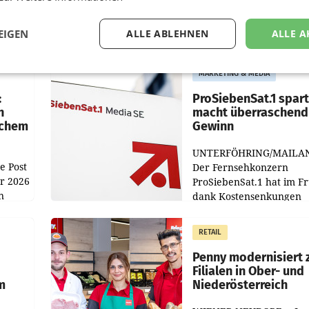
EIGEN
ALLE ABLEHNEN
ALLE A
MARKETING & MEDIA
:
ProSiebenSat.1 spar
n
macht überraschend 
achem
Gewinn
UNTERFÖHRING/MAILA
e Post
Der Fernsehkonzern
hr 2026
ProSiebenSat.1 hat im F
n
dank Kostensenkungen
operativ wieder Gewinn
m Plus
gemacht und die
RETAIL
er
Markterwartung deutlic
übertroffen.
Penny modernisiert 
Filialen in Ober- und
m
Niederösterreich