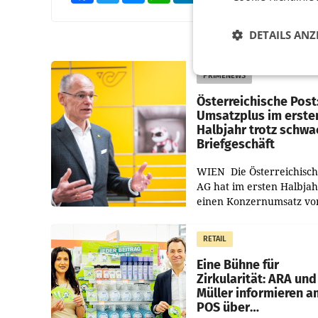
DETAILS ANZ
PRIMENEWS
Österreichische Post
Umsatzplus im erste
Halbjahr trotz schw
Briefgeschäft
WIEN Die Österreichisch
AG hat im ersten Halbja
einen Konzernumsatz vo
1.544,0 Mio. EUR
erwirtschaftet, was eine
RETAIL
von 3,8 Prozent gegenüb
dem Vergleichszeitraum
Eine Bühne für
Zirkularität: ARA und
Müller informieren a
POS über