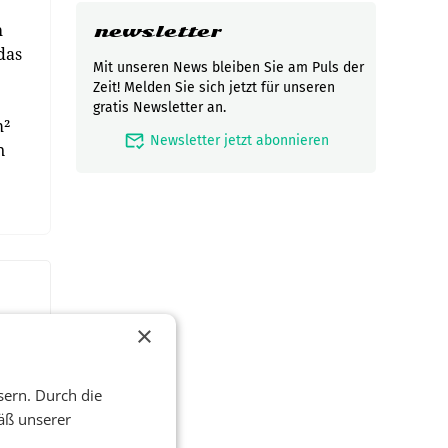
h
newsletter
das
Mit unseren News bleiben Sie am Puls der
Zeit! Melden Sie sich jetzt für unseren
gratis Newsletter an.
m²
mark_email_read
Newsletter jetzt abonnieren
n
×
sern. Durch die
äß unserer