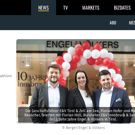
NEWS
TV
MARKETS
BIZDATES
ABO
MED
aktion
Die Geschäftsführer E&V Tirol & Zell am See, Florian Hofer und Mar
Rauscher, feierten mit Florian Höll, Büroleiter E&V Innsbruck & Se
(v.l.), zehn Jahre Engel & Völkers in Tirol.
© Berger/Engel & Völkers