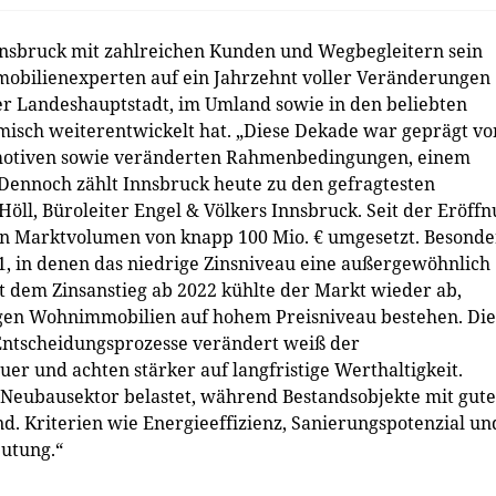
nnsbruck mit zahlreichen Kunden und Wegbegleitern sein
mmobilienexperten auf ein Jahrzehnt voller Veränderungen
er Landeshauptstadt, im Umland sowie in den beliebten
amisch weiterentwickelt hat. „Diese Dekade war geprägt vo
rmotiven sowie veränderten Rahmenbedingungen, einem
Dennoch zählt Innsbruck heute zu den gefragtesten
öll, Büroleiter Engel & Völkers Innsbruck. Seit der Eröff
ein Marktvolumen von knapp 100 Mio. € umgesetzt. Besonde
21, in denen das niedrige Zinsniveau eine außergewöhnlich
t dem Zinsanstieg ab 2022 kühlte der Markt wieder ab,
gen Wohnimmobilien auf hohem Preisniveau bestehen. Die
Entscheidungsprozesse verändert weiß der
er und achten stärker auf langfristige Werthaltigkeit.
 Neubausektor belastet, während Bestandsobjekte mit gute
nd. Kriterien wie Energieeffizienz, Sanierungspotenzial un
utung.“