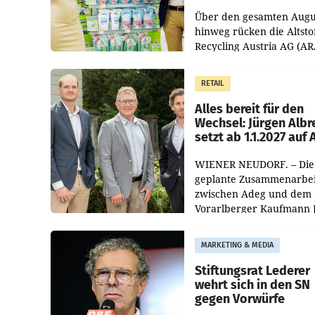
Kreislauffähigkeit
Über den gesamten Augu
hinweg rücken die Altsto
Recycling Austria AG (AR
und der Handelskonzern
Müller die Initiative „Krei
RETAIL
Helden“ in allen
österreichischen Müller-F
Alles bereit für den
Wechsel: Jürgen Albr
setzt ab 1.1.2027 auf
WIENER NEUDORF. – Die
geplante Zusammenarbei
zwischen Adeg und dem
Vorarlberger Kaufmann 
Albrecht ist kartellrechtl
freigegeben: Die
MARKETING & MEDIA
Bundeswettbewerbsbeh
und der Bundeskartellan
Stiftungsrat Lederer
wehrt sich in den SN
gegen Vorwürfe