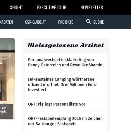
XNIGHT
EXECUTIVE CLUB
NEWSLETTER
search
IADATEN
CSR-GUIDE.AT
PROJEKTE
SUCHE
Meistgelesene Artikel
Personalwechsel im Marketing von
Penny Österreich und Rewe Großhandel
Falkensteiner Camping Wörthersee
offiziell eröffnet: Drei Millionen Euro
investiert
ORF: Pig legt Personalliste vor
ia ­
efeld
ORF-Festspielempfang 2026 im Zeichen
der Salzburger Festspiele