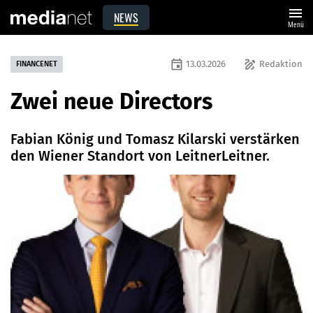
menu
NEWS
Menü
event
draw
13.03.2026
Redaktion
FINANCENET
Zwei neue Directors
Fabian König und Tomasz Kilarski verstärken
den Wiener Standort von LeitnerLeitner.