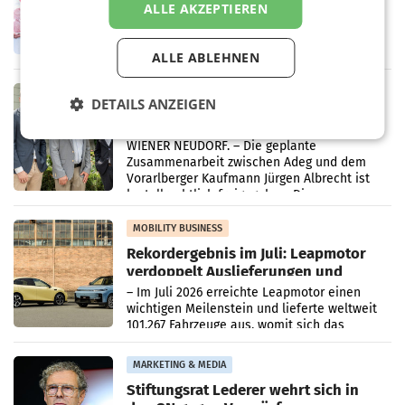
ALLE AKZEPTIEREN
WIENER NEUDORF. – Im Rahmen einer
laufenden Modernisierungsoffensive
erneuert Penny zwei Filialen in Nieder- und
ALLE ABLEHNEN
Oberösterreich. Die beiden Standorte liegen
in Haag sowie im rund
RETAIL
DETAILS ANZEIGEN
Alles bereit für den Wechsel: Jürgen
Albrecht setzt ab 1.1.2027 auf Adeg
WIENER NEUDORF. – Die geplante
Zusammenarbeit zwischen Adeg und dem
Vorarlberger Kaufmann Jürgen Albrecht ist
kartellrechtlich freigegeben: Die
Bundeswettbewerbsbehörde und der
Bundeskartellanwalt
MOBILITY BUSINESS
Rekordergebnis im Juli: Leapmotor
verdoppelt Auslieferungen und
überschreitet die 100.000er-Marke
– Im Juli 2026 erreichte Leapmotor einen
wichtigen Meilenstein und lieferte weltweit
101.267 Fahrzeuge aus, womit sich das
Ergebnis gegenüber Juli 2025 mehr als
verdoppelte (+102
MARKETING & MEDIA
Stiftungsrat Lederer wehrt sich in