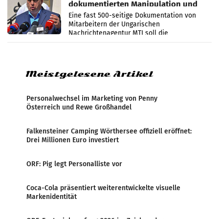
dokumentierten Manipulation und
Zensur
Eine fast 500-seitige Dokumentation von
Mitarbeitern der Ungarischen
Nachrichtenagentur MTI soll die
systematische Nachrichten-Manipulation und
Zensur bei der Agentur während der Zeit
Meistgelesene Artikel
Personalwechsel im Marketing von Penny
Österreich und Rewe Großhandel
Falkensteiner Camping Wörthersee offiziell eröffnet:
Drei Millionen Euro investiert
ORF: Pig legt Personalliste vor
Coca-Cola präsentiert weiterentwickelte visuelle
Markenidentität