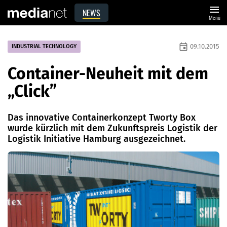
menu
NEWS
Menü
event
09.10.2015
INDUSTRIAL TECHNOLOGY
Container-Neuheit mit dem
„Click”
Das innovative Containerkonzept Tworty Box
wurde kürzlich mit dem Zukunftspreis Logistik der
Logistik Initiative ­Hamburg ausgezeichnet.