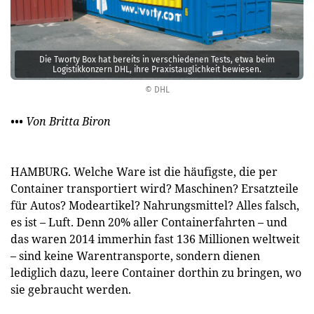
Die Tworty Box hat bereits in verschiedenen Tests, etwa beim
Logistikkonzern DHL, ihre Praxistauglichkeit bewiesen.
© DHL
••• Von Britta Biron
HAMBURG. Welche Ware ist die häufigste, die per
Container transportiert wird? Maschinen? Ersatzteile
für Autos? Modeartikel? Nahrungsmittel? Alles falsch,
es ist – Luft. Denn 20% aller Containerfahrten – und
das waren 2014 immerhin fast 136 Millionen weltweit
– sind keine Warentransporte, sondern dienen
lediglich dazu, leere Container dorthin zu bringen, wo
sie gebraucht werden.