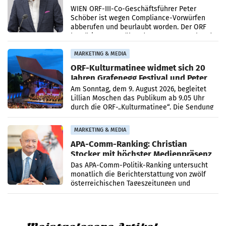
beurlaubt
WIEN ORF-III-Co-Geschäftsführer Peter
Schöber ist wegen Compliance-Vorwürfen
abberufen und beurlaubt worden. Der ORF
bestätigte gegenüber der APA entsprechende
Medienberichte.
MARKETING & MEDIA
ORF-Kulturmatinee widmet sich 20
Jahren Grafenegg Festival und Peter
Simonischek
Am Sonntag, dem 9. August 2026, begleitet
Lillian Moschen das Publikum ab 9.05 Uhr
durch die ORF-„Kulturmatinee“. Die Sendung
startet mit der Dokumentation „20 Jahre
Grafenegg
MARKETING & MEDIA
APA-Comm-Ranking: Christian
Stocker mit höchster Medienpräsenz
im Juli
Das APA-Comm-Politik-Ranking untersucht
monatlich die Berichterstattung von zwölf
österreichischen Tageszeitungen und
analysiert, welche Politikerinnen und
Politiker Österreichs die