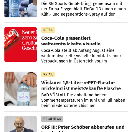
Die SN Sports GmbH bringt gemeinsam mit
der Firma Feygenblatt FloGu OG einen neuen
Kühl- und Regenerations-Spray auf den
Markt. Das Produkt namens „Keep Cool“ ist zu
100 Prozent
RETAIL
Coca-Cola präsentiert
weiterentwickelte visuelle
Markenidentität
Coca-Cola stellt ab Anfang August eine
weiterentwickelte visuelle Identität seiner
Verpackungen in Österreich vor. Im
Mittelpunkt des Redesigns stehen zentrale
Gestaltungselemente
RETAIL
Vöslauer 1,5-Liter-rePET-Flasche
prickelnd ist meistgekaufte Flasche
Österreichs
BAD VÖSLAU. Die anhaltend hohen
Sommertemperaturen im Juni und Juli haben
beim niederösterreichischen
Getränkehersteller Vöslauer zu deutlichen
Absatzzuwächsen geführt. Während
PRIMENEWS
ORF III: Peter Schöber abberufen und