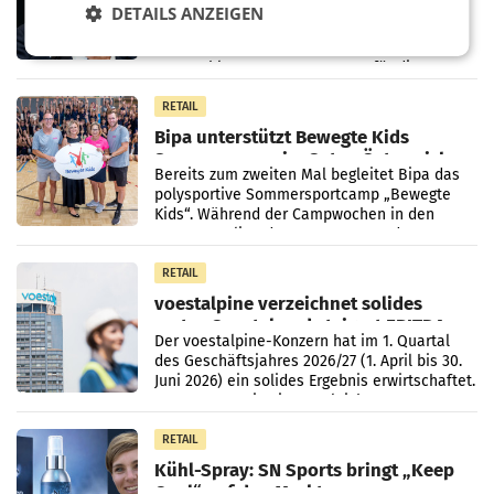
Mehrere Themen beschäftigen derzeit den
DETAILS ANZEIGEN
ORF. Am Dienstag soll im Stiftungsrat über
die vom neuen ORF-Chef Clemens Pig
vorgeschlagenen Besetzungen für die
Direktionen abgestimmt werden.
RETAIL
Bipa unterstützt Bewegte Kids
Sommercamps im Osten Österreichs
Bereits zum zweiten Mal begleitet Bipa das
polysportive Sommersportcamp „Bewegte
Kids“. Während der Campwochen in den
Monaten Juli und August versorgt das
Unternehmen Kinder sowie
RETAIL
voestalpine verzeichnet solides
erstes Quartal und steigert EBITDA
Der voestalpine-Konzern hat im 1. Quartal
des Geschäftsjahres 2026/27 (1. April bis 30.
Juni 2026) ein solides Ergebnis erwirtschaftet.
Der Umsatz stieg im Vergleich zur
Vorjahresperiode
RETAIL
Kühl-Spray: SN Sports bringt „Keep
Cool“ auf den Markt