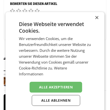
BEWERTEN SIE DIESEN ARTIKEL
×
Diese Webseite verwendet
Facebook
Twitter
Messenger
WhatsApp
LinkedIn
XING
Teilen
Cookies.
Wir verwenden Cookies, um die
Benutzerfreundlichkeit unserer Website zu
verbessern. Durch die weitere Nutzung
unserer Webseite stimmen Sie der
MARKETING & MEDIA
Verwendung von Cookies gemäß unserer
Pilnacek-U-Ausschuss - Presserat
Cookie-Richtlinie zu.
Weitere
fordert sensible Berichterstattung
Informationen
WIEN Der Presserat fordert Medienvertreter
dazu auf, im U-Ausschuss zu den
Ermittlungen rund um das Ableben des Ex-
ALLE AKZEPTIEREN
Sektionschefs im Justizministerium, Christian
Pilnacek, auf sensible
MARKETING & MEDIA
ALLE ABLEHNEN
Stiftungsrat Lederer wehrt sich in
den SN gegen Vorwürfe