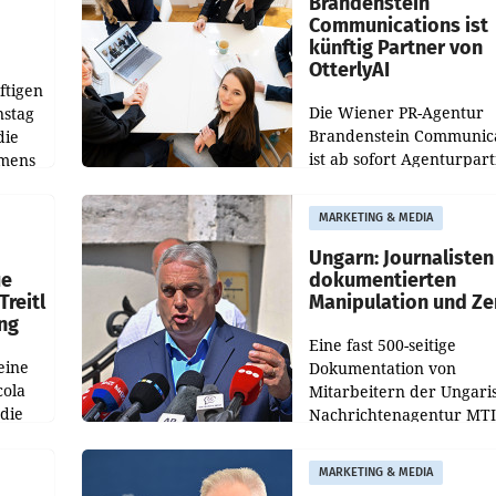
Brandenstein
Communications ist
künftig Partner von
OtterlyAI
ftigen
Die Wiener PR-Agentur
nstag
Brandenstein Communica
die
ist ab sofort Agenturpar
emens
der KI-Monitoring- und
Optimierungsplattform
MARKETING & MEDIA
OtterlyAI. Damit baut di
Agentur ihr Leistungspor
Ungarn: Journalisten
ue
dokumentierten
Treitl
Manipulation und Ze
ung
Eine fast 500-seitige
eine
Dokumentation von
cola
Mitarbeitern der Ungari
 die
Nachrichtenagentur MTI 
ener
die systematische Nachri
von
Manipulation und Zensur
MARKETING & MEDIA
lina-
der Agentur während de