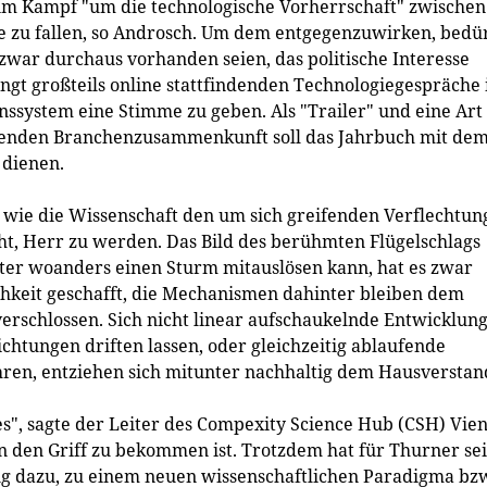
 im Kampf "um die technologische Vorherrschaft" zwischen
e zu fallen, so Androsch. Um dem entgegenzuwirken, bedü
 zwar durchaus vorhanden seien, das politische Interesse
ngt großteils online stattfindenden Technologiegespräche 
ssystem eine Stimme zu geben. Als "Trailer" und eine Art
laufenden Branchenzusammenkunft soll das Jahrbuch mit de
 dienen.
, wie die Wissenschaft den um sich greifenden Verflechtu
ht, Herr zu werden. Das Bild des berühmten Flügelschlags
nter woanders einen Sturm mitauslösen kann, hat es zwar
ichkeit geschafft, die Mechanismen dahinter bleiben dem
verschlossen. Sich nicht linear aufschaukelnde Entwicklun
chtungen driften lassen, oder gleichzeitig ablaufende
hren, entziehen sich mitunter nachhaltig dem Hausverstan
es", sagte der Leiter des Compexity Science Hub (CSH) Vie
in den Griff zu bekommen ist. Trotzdem hat für Thurner se
g dazu, zu einem neuen wissenschaftlichen Paradigma bz