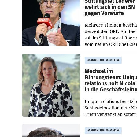
Stiftungsrat Lederer
wehrt sich in den SN
gegen Vorwürfe
Mehrere Themen beschä
derzeit den ORF. Am Die
soll im Stiftungsrat über 
vom neuen ORF-Chef Cl
Pig vorgeschlagenen
Besetzungen für die
MARKETING & MEDIA
Direktionen abgestimmt
werden.
Wechsel im
Führungsteam: Uniq
relations holt Nicola 
in die Geschäftsleit
Unique relations besetzt 
Schlüsselposition neu: Ni
Treitl verstärkt ab sofort
Geschäftsleitung der Wi
PR-Agentur an der Seite 
MARKETING & MEDIA
Josef Kalina und Anna Ka