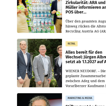
Zirkularität: ARA und
Müller informieren a
POS über
Kreislauffähigkeit
Über den gesamten Augu
hinweg rücken die Altsto
Recycling Austria AG (AR
und der Handelskonzern
Müller die Initiative „Krei
RETAIL
Helden“ in allen
österreichischen Müller-F
Alles bereit für den
Wechsel: Jürgen Albr
setzt ab 1.1.2027 auf
WIENER NEUDORF. – Die
geplante Zusammenarbei
zwischen Adeg und dem
Vorarlberger Kaufmann 
Albrecht ist kartellrechtl
freigegeben: Die
MARKETING & MEDIA
Bundeswettbewerbsbeh
und der Bundeskartellan