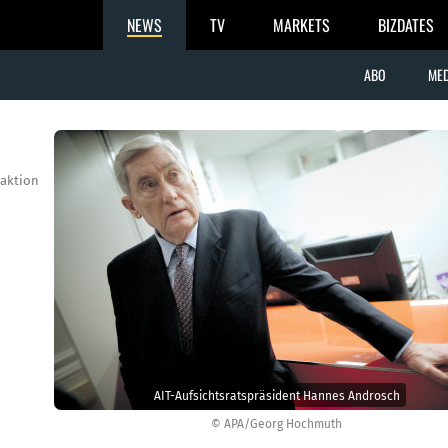
NEWS
TV
MARKETS
BIZDATES
ABO
MED
aktion
AIT-Aufsichtsratspräsident Hannes Androsch
© APA/Georg Hochmuth