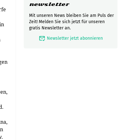
newsletter
rfe
Mit unseren News bleiben Sie am Puls der
Zeit! Melden Sie sich jetzt für unseren
in
gratis Newsletter an.
mark_email_read
Newsletter jetzt abonnieren
m
ngen
gen,
d.
nna,
in
w.