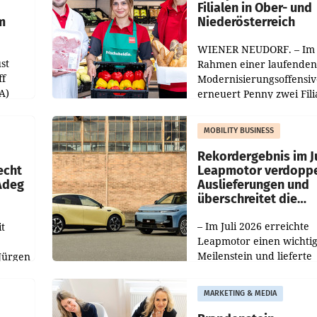
Filialen in Ober- und
m
Niederösterreich
WIENER NEUDORF. – Im
st
Rahmen einer laufenden
ff
Modernisierungsoffensiv
A)
erneuert Penny zwei Fili
Nieder- und Oberösterre
slauf-
Die beiden Standorte lie
MOBILITY BUSINESS
Haag sowie im rund
ilialen
Rekordergebnis im Ju
echt
Leapmotor verdoppe
 Adeg
Auslieferungen und
überschreitet die
100.000er-Marke
– Im Juli 2026 erreichte
t
Leapmotor einen wichti
Meilenstein und lieferte
Jürgen
weltweit 101.267 Fahrze
ich
aus, womit sich das Erge
MARKETING & MEDIA
gegenüber Juli 2025 meh
örde
verdoppelte (+102
walt