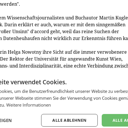
 werden".
em Wissenschaftsjournalisten und Buchautor Martin Kugle
tik. Darin erklärt er auch, warum er mit dem sinngemäßen
roßer Unsinn" d'accord geht, weil das reine Suchen der
 Datenheuhaufen nicht wirklich zur Erkenntnis führen ka
erin Helga Nowotny ihre Sicht auf die immer verwobenere
 Der Rektor der Universität für angewandte Kunst Wien,
ans- und Interdisziplinarität, eine echte Verbindung zwisc
s und ein Umdenken an den Hochschulen in die Bresche. Da
 wissenschaftlichen Umgang mit Komplexität, die von
ite verwendet Cookies.
chgängig stark präsente Corona-Pandemie bis zur
okies, um die Benutzerfreundlichkeit unserer Website zu verbes
unserer Webseite stimmen Sie der Verwendung von Cookies gem
 zu.
Weitere Informationen
des federführend mit der Organisation der
erausgeber des Buches, Wolfgang Knoll, gibt es zwischen
spräche "Fundamentals" große Überschneidungen. Das sei
EIGEN
ALLE ABLEHNEN
ALLE A
 aufgrund der reduzierten Teilnahmegebühr und der