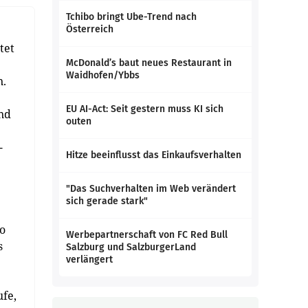
Tchibo bringt Ube-Trend nach
Österreich
tet
McDonald’s baut neues Restaurant in
Waidhofen/Ybbs
n.
EU AI-Act: Seit gestern muss KI sich
und
outen
-
Hitze beeinflusst das Einkaufsverhalten
"Das Suchverhalten im Web verändert
sich gerade stark"
so
Werbepartnerschaft von FC Red Bull
s
Salzburg und SalzburgerLand
verlängert
ufe,