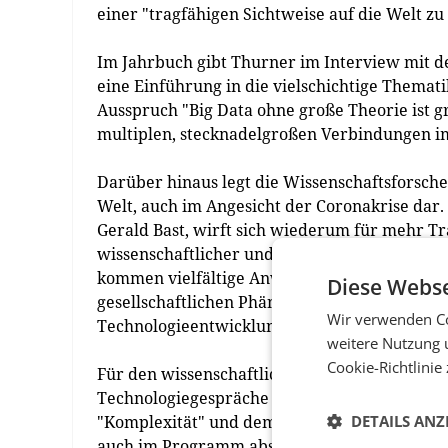
einer "tragfähigen Sichtweise auf die Welt zu
Im Jahrbuch gibt Thurner im Interview mit d
eine Einführung in die vielschichtige Thema
Ausspruch "Big Data ohne große Theorie ist g
multiplen, stecknadelgroßen Verbindungen im
Darüber hinaus legt die Wissenschaftsforsch
Welt, auch im Angesicht der Coronakrise dar.
Gerald Bast, wirft sich wiederum für mehr Tr
wissenschaftlicher und künstlerischer Praxi
kommen vielfältige Anwendungsbeispiele zum
Diese Webse
gesellschaftlichen Phänomenen, über die dur
Wir verwenden Co
Technologieentwicklung reichen.
weitere Nutzung 
Cookie-Richtlinie
Für den wissenschaftlichen Geschäftsführer 
Technologiegespräche betrauten AIT und Ko-H
"Komplexität" und dem Generalthema der Ge
DETAILS ANZ
auch im Programm absehbar, dass sich heuer