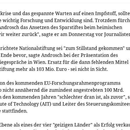
ise und das gespannte Warten auf einen Impfstoff, sollte
ie wichtig Forschung und Entwicklung sind. Trotzdem fürch
ndrosch das Ansetzen des Sparstiftes beim heimischen
wir weiter zurück", sagte er am Donnerstag vor Journaliste
richtete Nationalstiftung sei "zum Stillstand gekommen" 
 Ende bevor, sagte Androsch bei der Präsentation des
gespräche in Wien. Ersatz für die dann fehlenden Mittel 
iftung mehr als 103 Mio. Euro - sei nicht in Sicht.
tation des kommenden EU-Forschungsrahmenprogramms
o nicht annähernd die zumindest angestrebten 100 Mrd.
n den kommenden Jahren "schlechter dran ist, als zuvor", 
tute of Technology (AIT) und Leiter des Steuerungskomitee
stattfinden.
ene als eines der vier "geizigen Länder" als Erfolg verka