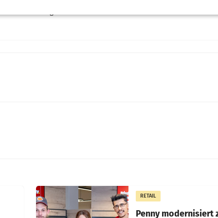
nie mitverfolgen lasse. (APA)
RETAIL
Penny modernisiert 