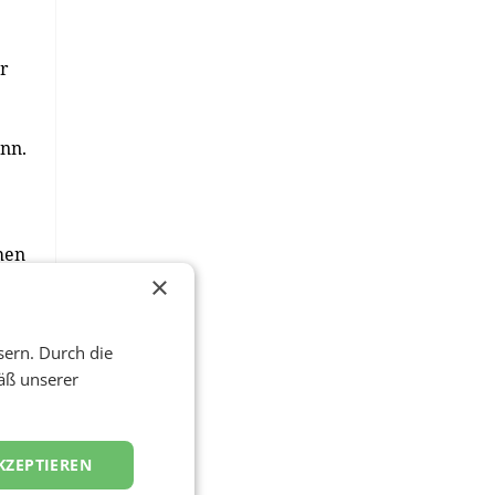
r
nn.
hen
zu
×
sern. Durch die
äß unserer
KZEPTIEREN