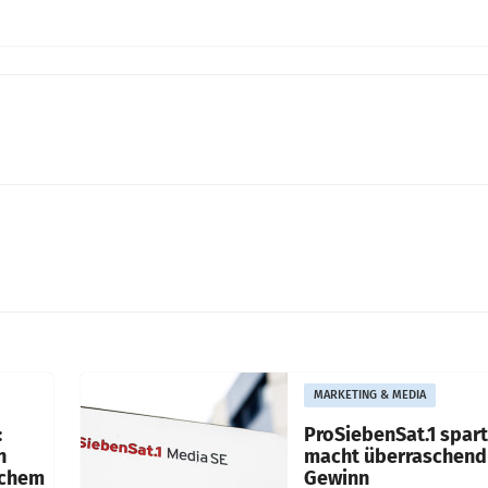
MARKETING & MEDIA
:
ProSiebenSat.1 spar
n
macht überraschend 
achem
Gewinn