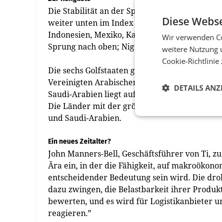
Die Stabilität an der Spitze der 50 Länder u
Diese Webse
weiter unten im Index einher. China, Indien, 
Indonesien, Mexiko, Katar, Thailand und Viet
Wir verwenden Co
Sprung nach oben; Nigeria (43), Bangladesch (
weitere Nutzung 
Cookie-Richtlinie
Die sechs Golfstaaten gehören alle zu den el
Vereinigten Arabischen Emirate stehen erneut
DETAILS ANZ
Saudi-Arabien liegt auf Platz 3, Katar auf Platz
Die Länder mit der größten digitalen Reife si
und Saudi-Arabien.
Ein neues Zeitalter?
John Manners-Bell, Geschäftsführer von Ti, zu
Ära ein, in der die Fähigkeit, auf makroökono
entscheidender Bedeutung sein wird. Die dro
dazu zwingen, die Belastbarkeit ihrer Produk
bewerten, und es wird für Logistikanbieter un
reagieren.”