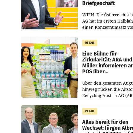
Briefgeschäft
WIEN Die Österreichisch
AG hat im ersten Halbja
einen Konzernumsatz vo
1.544,0 Mio. EUR
erwirtschaftet, was eine
RETAIL
von 3,8 Prozent gegenüb
dem Vergleichszeitraum
Eine Bühne für
Zirkularität: ARA und
Müller informieren a
POS über
Kreislauffähigkeit
Über den gesamten Augu
hinweg rücken die Altsto
Recycling Austria AG (AR
und der Handelskonzern
Müller die Initiative „Krei
RETAIL
Helden“ in allen
österreichischen Müller-F
Alles bereit für den
Wechsel: Jürgen Albr