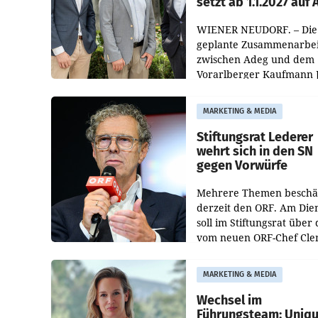
setzt ab 1.1.2027 auf
WIENER NEUDORF. – Die
geplante Zusammenarbei
zwischen Adeg und dem
Vorarlberger Kaufmann 
Albrecht ist kartellrechtl
freigegeben: Die
MARKETING & MEDIA
Bundeswettbewerbsbeh
und der Bundeskartellan
Stiftungsrat Lederer
wehrt sich in den SN
gegen Vorwürfe
Mehrere Themen beschä
derzeit den ORF. Am Die
soll im Stiftungsrat über 
vom neuen ORF-Chef Cl
Pig vorgeschlagenen
Besetzungen für die
MARKETING & MEDIA
Direktionen abgestimmt
werden.
Wechsel im
Führungsteam: Uniq