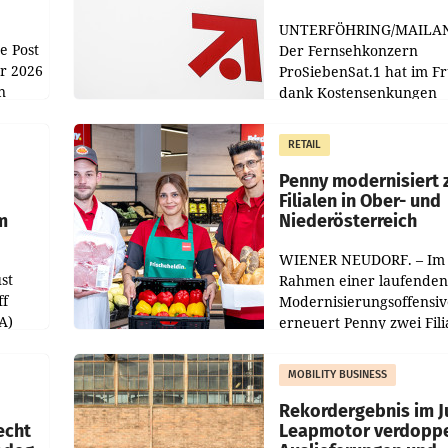
UNTERFÖHRING/MAILA
e Post
Der Fernsehkonzern
hr 2026
ProSiebenSat.1 hat im F
n
dank Kostensenkungen
operativ wieder Gewinn
m Plus
gemacht und die
RETAIL
er
Markterwartung deutlic
übertroffen.
Penny modernisiert 
Filialen in Ober- und
m
Niederösterreich
WIENER NEUDORF. – Im
st
Rahmen einer laufenden
ff
Modernisierungsoffensiv
A)
erneuert Penny zwei Fili
Nieder- und Oberösterre
slauf-
Die beiden Standorte lie
MOBILITY BUSINESS
Haag sowie im rund
ilialen
Rekordergebnis im Ju
echt
Leapmotor verdoppe