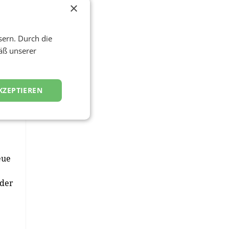
×
ng
ia,
en
sern. Durch die
äß unserer
e
KZEPTIEREN
tar
eue
ader