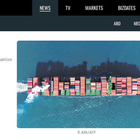
NEWS
TV
MARKETS
BIZDATES
ABO
MED
aktion
© APA/AFP