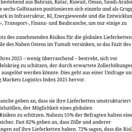
, bestehend aus Bahrain, Katar, Kuwait, Oman, Saudi-Arabi
 sechs Golfstaaten positionieren sich einzeln und als Gru
tark in Infrastruktur, KI, Energiewende und die Entwicklu
s-, Transport-, Finanz- und Baubranche, um nur einige zu
otz des zunehmenden Risikos für die globalen Lieferketten
eile des Nahen Ostens im Tumult versinken, so das Fazit des
ahres 2025 – wenig überraschend – bestrebt, sich vor
elskrieg zu schützen, der durch erwartete Zollerhöhunge
 ausgelöst werden könnte. Dies geht aus einer Umfrage un
 Markets Logistics Index 2025 hervor.
anche geben an, dass sie ihre Lieferketten umstrukturiert
elszöllen, der Möglichkeit eines globalen
isiken zu schützen. Nahezu 55% der Befragten halten ein
sicher. Fast 82% geben an, dass Zölle und anderer
gen auf ihre Lieferketten haben. 72% sagen, dass die Ris