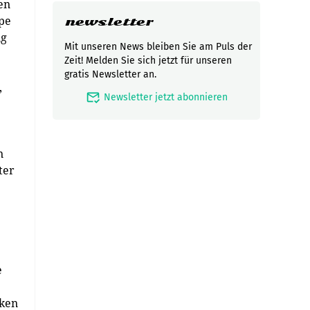
en
ppe
newsletter
ng
Mit unseren News bleiben Sie am Puls der
Zeit! Melden Sie sich jetzt für unseren
gratis Newsletter an.
,
mark_email_read
Newsletter jetzt abonnieren
n
ter
e
iken