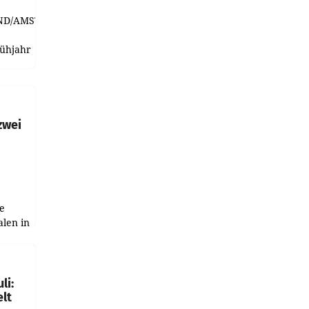
ND/AMSTERDAM.
rühjahr
h
zwei
e
alen in
ich.
gen in
li:
lt