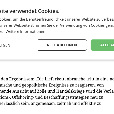
mfassenden Index-Rangliste geht mit Volatilität und Bewegu
ite verwendet Cookies.
die Vereinigten Arabischen Emirate, Saudi-Arabien, Malays
nam belegen die Plätze 1 bis 10. Kolumbien (21) macht ein
okies, um die Benutzerfreundlichkeit unserer Website zu verbes
39) und die Ukraine (40) fallen zurück.
unserer Webseite stimmen Sie der Verwendung von Cookies gem
 zu.
Weitere Informationen
f besten Ländern, was die Geschäftsbedingungen angeht: Di
 an der Spitze des Rankings für das beste Geschäftsklima;
EIGEN
ALLE ABLEHNEN
ALLE A
 5.
nd China, die Vereinigten Arabischen Emirate, Malaysia, Ka
 den Ergebnissen: „Die Lieferkettenbranche tritt in eine n
mische und geopolitische Ereignisse zu reagieren, von
hende Aussicht auf Zölle und Handelskriege wird die Verl
tions-, Offshoring- und Beschaffungsstrategien neu zu
erlässlich sein, angemessen, zeitnah und effektiv zu