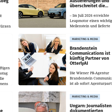
 Adeg
Auslieferungen und
überschreitet die
100.000er-Marke
– Im Juli 2026 erreichte
t
Leapmotor einen wichti
Meilenstein und lieferte
Jürgen
weltweit 101.267 Fahrze
ich
aus, womit sich das Erge
MARKETING & MEDIA
gegenüber Juli 2025 meh
örde
verdoppelte (+102
walt
Brandenstein
Communications ist
künftig Partner von
OtterlyAI
ftigen
Die Wiener PR-Agentur
nstag
Brandenstein Communica
die
ist ab sofort Agenturpar
emens
der KI-Monitoring- und
Optimierungsplattform
MARKETING & MEDIA
OtterlyAI. Damit baut di
Agentur ihr Leistungspor
Ungarn: Journalisten
ue
dokumentierten