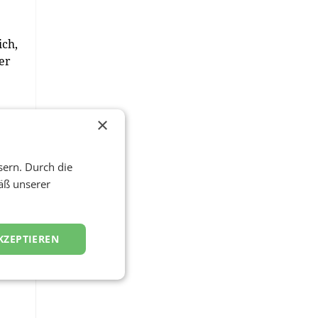
ich,
er
×
sern. Durch die
äß unserer
KZEPTIEREN