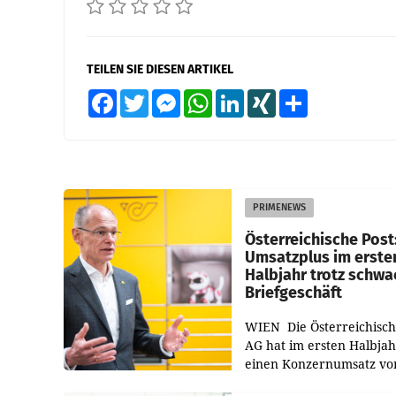
TEILEN SIE DIESEN ARTIKEL
Facebook
Twitter
Messenger
WhatsApp
LinkedIn
XING
Teilen
PRIMENEWS
Österreichische Post
Umsatzplus im erste
Halbjahr trotz schw
Briefgeschäft
WIEN Die Österreichisch
AG hat im ersten Halbja
einen Konzernumsatz vo
1.544,0 Mio. EUR