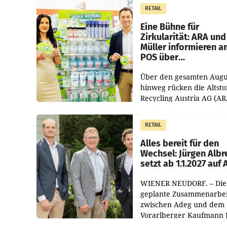
erwirtschaftet, was eine
RETAIL
von 3,8 Prozent gegenüb
dem Vergleichszeitraum
Eine Bühne für
Zirkularität: ARA und
Müller informieren a
POS über
Kreislauffähigkeit
Über den gesamten Augu
hinweg rücken die Altsto
Recycling Austria AG (AR
und der Handelskonzern
Müller die Initiative „Krei
RETAIL
Helden“ in allen
österreichischen Müller-F
Alles bereit für den
Wechsel: Jürgen Albr
setzt ab 1.1.2027 auf
WIENER NEUDORF. – Die
geplante Zusammenarbei
zwischen Adeg und dem
Vorarlberger Kaufmann 
Albrecht ist kartellrechtl