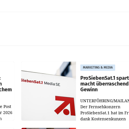
MARKETING & MEDIA
:
ProSiebenSat.1 spar
n
macht überraschend 
achem
Gewinn
UNTERFÖHRING/MAILA
e Post
Der Fernsehkonzern
hr 2026
ProSiebenSat.1 hat im F
n
dank Kostensenkungen
operativ wieder Gewinn