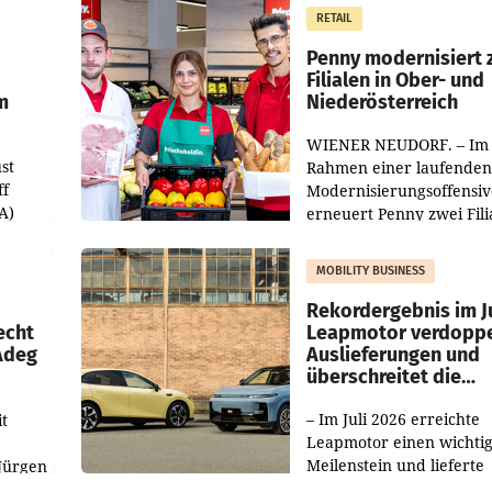
m Plus
gemacht und die
RETAIL
er
Markterwartung deutlic
übertroffen.
Penny modernisiert 
Filialen in Ober- und
m
Niederösterreich
WIENER NEUDORF. – Im
st
Rahmen einer laufenden
ff
Modernisierungsoffensiv
A)
erneuert Penny zwei Fili
Nieder- und Oberösterre
slauf-
Die beiden Standorte lie
MOBILITY BUSINESS
Haag sowie im rund
ilialen
Rekordergebnis im Ju
echt
Leapmotor verdoppe
 Adeg
Auslieferungen und
überschreitet die
100.000er-Marke
– Im Juli 2026 erreichte
t
Leapmotor einen wichti
Meilenstein und lieferte
Jürgen
weltweit 101.267 Fahrze
ich