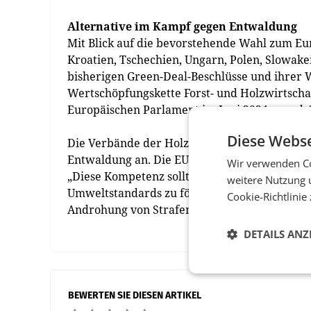
Alternative im Kampf gegen Entwaldung
Mit Blick auf die bevorstehende Wahl zum Eu
Kroatien, Tschechien, Ungarn, Polen, Slowak
bisherigen Green-Deal-Beschlüsse und ihrer 
Wertschöpfungskette Forst- und Holzwirtscha
Europäischen Parlament im Juni 2024 grundsä
Diese Webse
Die Verbände der Holzindustrie regen zudem
Entwaldung an. Die EU verfüge über die exkl
Wir verwenden Co
„Diese Kompetenz sollte die EU nutzen und Ve
weitere Nutzung 
Umweltstandards zu fördern. Es ist ein System
Cookie-Richtlinie
Androhung von Strafen auf die Ebene der Unt
DETAILS ANZ
BEWERTEN SIE DIESEN ARTIKEL