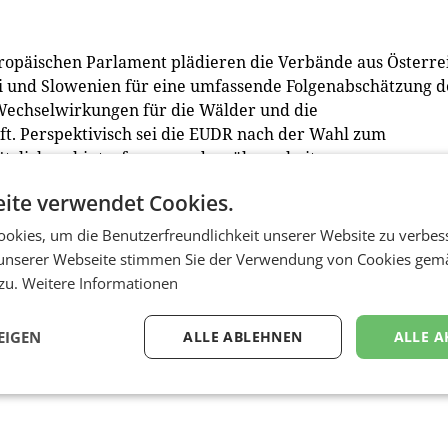
ropäischen Parlament plädieren die Verbände aus Österre
ei und Slowenien für eine umfassende Folgenabschätzung d
Wechselwirkungen für die Wälder und die
ft. Perspektivisch sei die EUDR nach der Wahl zum
tzlich zu hinterfragen und zu überarbeiten.
ite verwendet Cookies.
 wirksamere Alternativen im Kampf gegen die weltweite
usive Zuständigkeit für internationale Handelsabkommen.
okies, um die Benutzerfreundlichkeit unserer Website zu verbes
reinbarungen mit Drittstaaten treffen, um Sozial- und
unserer Webseite stimmen Sie der Verwendung von Cookies gem
bruch in der Rechtssetzung, politische Ziele über die
 zu.
Weitere Informationen
ernehmen abzuwälzen“, so Jöbstl abschließend.
EIGEN
ALLE ABLEHNEN
ALLE A