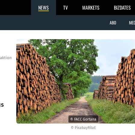
NEWS
TV
MARKETS
BIZDATES
ABO
MED
aktion
us
© FACC Gortana
© PixabayRitaE