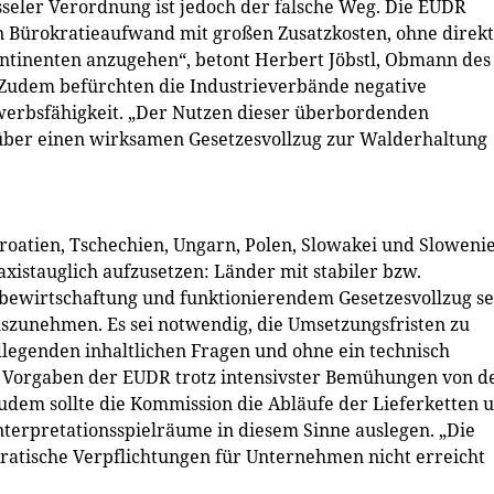
sseler Verordnung ist jedoch der falsche Weg. Die EUDR
 Bürokratieaufwand mit großen Zusatzkosten, ohne direkt
ntinenten anzugehen“, betont Herbert Jöbstl, Obmann des
 Zudem befürchten die Industrieverbände negative
werbsfähigkeit. „Der Nutzen dieser überbordenden
 über einen wirksamen Gesetzesvollzug zur Walderhaltung
roatien, Tschechien, Ungarn, Polen, Slowakei und Sloweni
axistauglich aufzusetzen: Länder mit stabiler bzw.
ewirtschaftung und funktionierendem Gesetzesvollzug se
szunehmen. Es sei notwendig, die Umsetzungsfristen zu
legenden inhaltlichen Fragen und ohne ein technisch
e Vorgaben der EUDR trotz intensivster Bemühungen von d
udem sollte die Kommission die Abläufe der Lieferketten 
Interpretationsspielräume in diesem Sinne auslegen. „Die
kratische Verpflichtungen für Unternehmen nicht erreicht