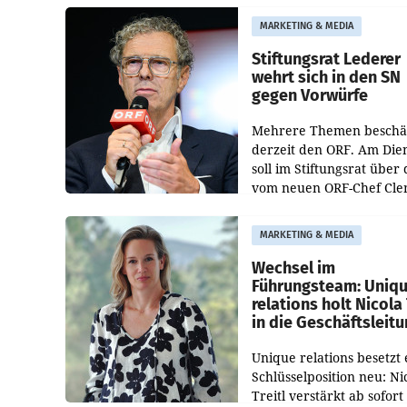
freigegeben: Die
MARKETING & MEDIA
Bundeswettbewerbsbeh
und der Bundeskartellan
Stiftungsrat Lederer
wehrt sich in den SN
gegen Vorwürfe
Mehrere Themen beschä
derzeit den ORF. Am Die
soll im Stiftungsrat über 
vom neuen ORF-Chef Cl
Pig vorgeschlagenen
Besetzungen für die
MARKETING & MEDIA
Direktionen abgestimmt
werden.
Wechsel im
Führungsteam: Uniq
relations holt Nicola 
in die Geschäftsleit
Unique relations besetzt 
Schlüsselposition neu: Ni
Treitl verstärkt ab sofort