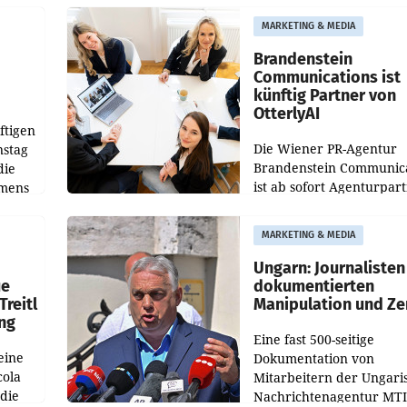
aus, womit sich das Erge
MARKETING & MEDIA
gegenüber Juli 2025 meh
örde
verdoppelte (+102
walt
Brandenstein
Communications ist
künftig Partner von
OtterlyAI
ftigen
Die Wiener PR-Agentur
nstag
Brandenstein Communica
die
ist ab sofort Agenturpar
emens
der KI-Monitoring- und
Optimierungsplattform
MARKETING & MEDIA
OtterlyAI. Damit baut di
Agentur ihr Leistungspor
Ungarn: Journalisten
ue
dokumentierten
Treitl
Manipulation und Ze
ung
Eine fast 500-seitige
eine
Dokumentation von
cola
Mitarbeitern der Ungari
 die
Nachrichtenagentur MTI 