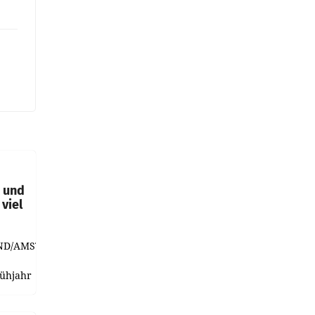
t und
viel
ND/AMSTERDAM.
rühjahr