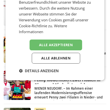
Benutzerfreundlichkeit unserer Website zu
ProSiebenSat.1 spart und macht
verbessern. Durch die weitere Nutzung
überraschend viel Gewinn
unserer Webseite stimmen Sie der
UNTERFÖHRING/MAILAND/AMSTERDAM. Der
Fernsehkonzern ProSiebenSat.1 hat im
Verwendung von Cookies gemäß unserer
Frühjahr dank Kostensenkungen operativ
Cookie-Richtlinie zu.
Weitere
wieder Gewinn gemacht und die
Informationen
Markterwartung deutlich übertroffen.
RETAIL
Eine Bühne für Zirkularität: ARA und
ALLE AKZEPTIEREN
Müller informieren am POS über
Kreislauffähigkeit
Über den gesamten August hinweg rücken die
Altstoff Recycling Austria AG (ARA) und der
ALLE ABLEHNEN
Handelskonzern Müller die Initiative
„Kreislauf-Helden“ in allen österreichischen
DETAILS ANZEIGEN
Müller-Filialen
RETAIL
Penny modernisiert zwei Filialen in
Ober- und Niederösterreich
WIENER NEUDORF. – Im Rahmen einer
laufenden Modernisierungsoffensive
erneuert Penny zwei Filialen in Nieder- und
Oberösterreich. Die beiden Standorte liegen
in Haag sowie im rund