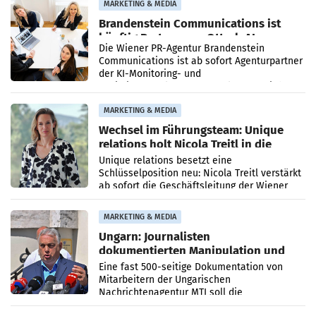
MARKETING & MEDIA
Brandenstein Communications ist
künftig Partner von OtterlyAI
Die Wiener PR-Agentur Brandenstein
Communications ist ab sofort Agenturpartner
der KI-Monitoring- und
Optimierungsplattform OtterlyAI. Damit baut
die Agentur ihr Leistungsportfolio
MARKETING & MEDIA
Wechsel im Führungsteam: Unique
relations holt Nicola Treitl in die
Geschäftsleitung
Unique relations besetzt eine
Schlüsselposition neu: Nicola Treitl verstärkt
ab sofort die Geschäftsleitung der Wiener
PR-Agentur an der Seite von Josef Kalina und
Anna Kalina-Mahr.
MARKETING & MEDIA
Ungarn: Journalisten
dokumentierten Manipulation und
Zensur
Eine fast 500-seitige Dokumentation von
Mitarbeitern der Ungarischen
Nachrichtenagentur MTI soll die
systematische Nachrichten-Manipulation und