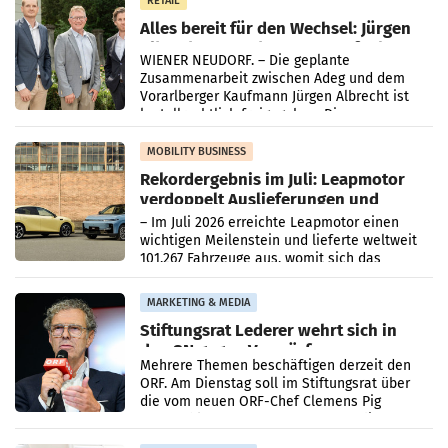
RETAIL
Alles bereit für den Wechsel: Jürgen
Albrecht setzt ab 1.1.2027 auf Adeg
WIENER NEUDORF. – Die geplante
Zusammenarbeit zwischen Adeg und dem
Vorarlberger Kaufmann Jürgen Albrecht ist
kartellrechtlich freigegeben: Die
Bundeswettbewerbsbehörde und der
Bundeskartellanwalt
MOBILITY BUSINESS
Rekordergebnis im Juli: Leapmotor
verdoppelt Auslieferungen und
überschreitet die 100.000er-Marke
– Im Juli 2026 erreichte Leapmotor einen
wichtigen Meilenstein und lieferte weltweit
101.267 Fahrzeuge aus, womit sich das
Ergebnis gegenüber Juli 2025 mehr als
verdoppelte (+102
MARKETING & MEDIA
Stiftungsrat Lederer wehrt sich in
den SN gegen Vorwürfe
Mehrere Themen beschäftigen derzeit den
ORF. Am Dienstag soll im Stiftungsrat über
die vom neuen ORF-Chef Clemens Pig
vorgeschlagenen Besetzungen für die
Direktionen abgestimmt werden.