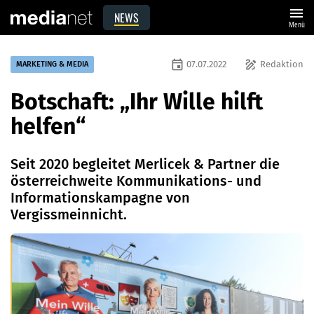
menu
NEWS
Menü
event
draw
07.07.2022
Redaktion
MARKETING & MEDIA
Botschaft: „Ihr Wille hilft
helfen“
Seit 2020 begleitet Merlicek & Partner die
österreichweite Kommunikations- und
Informationskampagne von
Vergissmeinnicht.