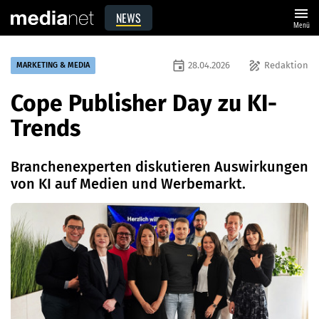
menu
NEWS
Menü
event
draw
28.04.2026
Redaktion
MARKETING & MEDIA
Cope Publisher Day zu KI-
Trends
Branchenexperten diskutieren Auswirkungen
von KI auf Medien und Werbemarkt.