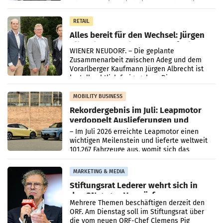
Oberösterreich. Die beiden Standorte liegen
in Haag sowie im rund
RETAIL
Alles bereit für den Wechsel: Jürgen
Albrecht setzt ab 1.1.2027 auf Adeg
WIENER NEUDORF. – Die geplante
Zusammenarbeit zwischen Adeg und dem
Vorarlberger Kaufmann Jürgen Albrecht ist
kartellrechtlich freigegeben: Die
Bundeswettbewerbsbehörde und der
Bundeskartellanwalt
MOBILITY BUSINESS
Rekordergebnis im Juli: Leapmotor
verdoppelt Auslieferungen und
überschreitet die 100.000er-Marke
– Im Juli 2026 erreichte Leapmotor einen
wichtigen Meilenstein und lieferte weltweit
101.267 Fahrzeuge aus, womit sich das
Ergebnis gegenüber Juli 2025 mehr als
verdoppelte (+102
MARKETING & MEDIA
Stiftungsrat Lederer wehrt sich in
den SN gegen Vorwürfe
Mehrere Themen beschäftigen derzeit den
ORF. Am Dienstag soll im Stiftungsrat über
die vom neuen ORF-Chef Clemens Pig