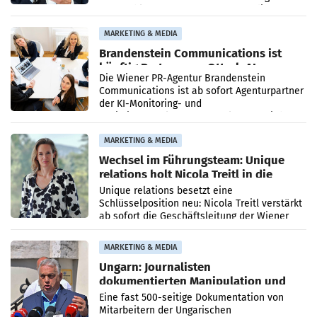
vorgeschlagenen Besetzungen für die
Direktionen abgestimmt werden.
MARKETING & MEDIA
Brandenstein Communications ist
künftig Partner von OtterlyAI
Die Wiener PR-Agentur Brandenstein
Communications ist ab sofort Agenturpartner
der KI-Monitoring- und
Optimierungsplattform OtterlyAI. Damit baut
die Agentur ihr Leistungsportfolio
MARKETING & MEDIA
Wechsel im Führungsteam: Unique
relations holt Nicola Treitl in die
Geschäftsleitung
Unique relations besetzt eine
Schlüsselposition neu: Nicola Treitl verstärkt
ab sofort die Geschäftsleitung der Wiener
PR-Agentur an der Seite von Josef Kalina und
Anna Kalina-Mahr.
MARKETING & MEDIA
Ungarn: Journalisten
dokumentierten Manipulation und
Zensur
Eine fast 500-seitige Dokumentation von
Mitarbeitern der Ungarischen