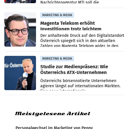
Nachrichtenagentur MTI soll die
systematische Nachrichten-Manipulation und
Zensur bei der Agentur während der Zeit
MARKETING & MEDIA
Magenta Telekom erhöht
Investitionen trotz leichtem
Umsatzrückgang
Der anhaltende Druck auf den Digitalstandort
Österreich spiegelt sich in den aktuellen
Zahlen von Magenta Telekom wider. In den
ersten sechs Monaten des laufenden Jahres
verzeichnete
MARKETING & MEDIA
Studie zur Medienpräsenz: Wie
Österreichs ATX-Unternehmen
international wahrgenommen
Österreichs börsennotierte Unternehmen
werden
agieren längst auf internationalen Märkten.
Eine neue internationale
Medienresonanzanalyse untersucht die
weltweite Berichterstattung über
Meistgelesene Artikel
Personalwechsel im Marketing von Penny