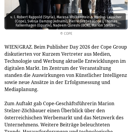
v. l. Robert Rappold (Styria), Maresa Wolkenstein & Markus Lauscher
(Cope), Svenja Damzog (Adnami), Pierre Greber (Cope), Thomas
Falkenhagen (Equativ), Nadeem Qureshi (BCN), Marion Stelzer-
Zöchbauer (Cope), Eugen Schmidt (Agenda 2050) und Isabella Zündel
© COPE
WIEN/GRAZ. Beim Publisher Day 2026 der Cope Group
diskutierten vor Kurzem Vertreter aus Medien,
Technologie und Werbung aktuelle Entwicklungen im
digitalen Markt. Im Zentrum der Veranstaltung
standen die Auswirkungen von Künstlicher Intelligenz
sowie neue Ansätze in der Erfolgsmessung und
Mediaplanung.
Zum Auftakt gab Cope-Geschäftsführerin Marion
Stelzer-Zöchbauer einen Überblick über den
österreichischen Werbemarkt und das Netzwerk des
Unternehmens. Weitere Beiträge beleuchteten
Trends, Herausforderungen und technologische