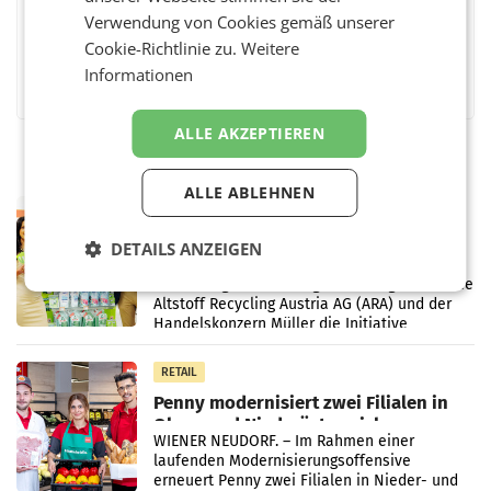
Verwendung von Cookies gemäß unserer
Cookie-Richtlinie zu.
Weitere
Facebook
Twitter
Messenger
WhatsApp
LinkedIn
XING
Teilen
Informationen
ALLE AKZEPTIEREN
ALLE ABLEHNEN
RETAIL
Eine Bühne für Zirkularität: ARA und
DETAILS ANZEIGEN
Müller informieren am POS über
Kreislauffähigkeit
Über den gesamten August hinweg rücken die
Altstoff Recycling Austria AG (ARA) und der
Handelskonzern Müller die Initiative
„Kreislauf-Helden“ in allen österreichischen
Müller-Filialen
RETAIL
Penny modernisiert zwei Filialen in
Ober- und Niederösterreich
WIENER NEUDORF. – Im Rahmen einer
laufenden Modernisierungsoffensive
erneuert Penny zwei Filialen in Nieder- und