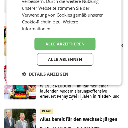
verbessern. Durch die weitere Nutzung
Fernsehkonzern ProSiebenSat.1 hat im
unserer Webseite stimmen Sie der
Frühjahr dank Kostensenkungen operativ
Verwendung von Cookies gemäß unserer
wieder Gewinn gemacht und die
Markterwartung deutlich übertroffen.
Cookie-Richtlinie zu.
Weitere
RETAIL
Informationen
Eine Bühne für Zirkularität: ARA und
Müller informieren am POS über
ALLE AKZEPTIEREN
Kreislauffähigkeit
Über den gesamten August hinweg rücken die
Altstoff Recycling Austria AG (ARA) und der
Handelskonzern Müller die Initiative
ALLE ABLEHNEN
„Kreislauf-Helden“ in allen österreichischen
Müller-Filialen
RETAIL
DETAILS ANZEIGEN
Penny modernisiert zwei Filialen in
Ober- und Niederösterreich
WIENER NEUDORF. – Im Rahmen einer
laufenden Modernisierungsoffensive
erneuert Penny zwei Filialen in Nieder- und
Oberösterreich. Die beiden Standorte liegen
in Haag sowie im rund
RETAIL
Alles bereit für den Wechsel: Jürgen
Albrecht setzt ab 1.1.2027 auf Adeg