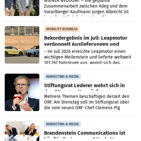
WIENER NEUDORF. – Die geplante
Zusammenarbeit zwischen Adeg und dem
Vorarlberger Kaufmann Jürgen Albrecht ist
kartellrechtlich freigegeben: Die
Bundeswettbewerbsbehörde und der
Bundeskartellanwalt
MOBILITY BUSINESS
Rekordergebnis im Juli: Leapmotor
verdoppelt Auslieferungen und
überschreitet die 100.000er-Marke
– Im Juli 2026 erreichte Leapmotor einen
wichtigen Meilenstein und lieferte weltweit
101.267 Fahrzeuge aus, womit sich das
Ergebnis gegenüber Juli 2025 mehr als
verdoppelte (+102
MARKETING & MEDIA
Stiftungsrat Lederer wehrt sich in
den SN gegen Vorwürfe
Mehrere Themen beschäftigen derzeit den
ORF. Am Dienstag soll im Stiftungsrat über
die vom neuen ORF-Chef Clemens Pig
vorgeschlagenen Besetzungen für die
Direktionen abgestimmt werden.
MARKETING & MEDIA
Brandenstein Communications ist
künftig Partner von OtterlyAI