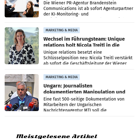
Die Wiener PR-Agentur Brandenstein
Communications ist ab sofort Agenturpartner
der KI-Monitoring- und
Optimierungsplattform OtterlyAI. Damit baut
die Agentur ihr Leistungsportfolio
MARKETING & MEDIA
Wechsel im Führungsteam: Unique
relations holt Nicola Treitl in die
Geschäftsleitung
Unique relations besetzt eine
Schlüsselposition neu: Nicola Treitl verstärkt
ab sofort die Geschäftsleitung der Wiener
PR-Agentur an der Seite von Josef Kalina und
Anna Kalina-Mahr.
MARKETING & MEDIA
Ungarn: Journalisten
dokumentierten Manipulation und
Zensur
Eine fast 500-seitige Dokumentation von
Mitarbeitern der Ungarischen
Nachrichtenagentur MTI soll die
systematische Nachrichten-Manipulation und
Zensur bei der Agentur während der Zeit
Meistgelesene Artikel