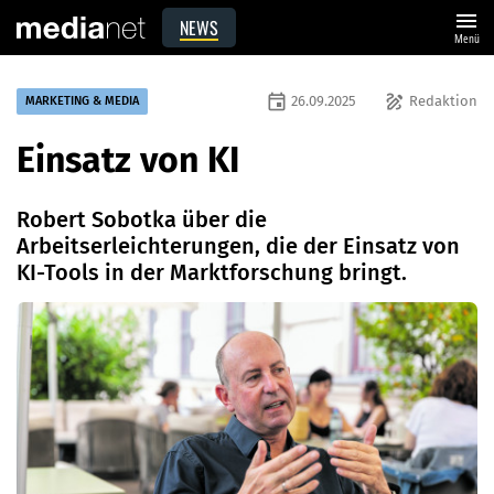
menu
NEWS
Menü
event
draw
26.09.2025
Redaktion
MARKETING & MEDIA
Einsatz von KI
Robert Sobotka über die
Arbeitserleichterungen, die der Einsatz von
KI-Tools in der Marktforschung bringt.