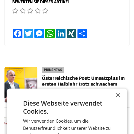
BEWERTEN SIE DIESEN ARTIKEL
Facebook
Twitter
Messenger
WhatsApp
LinkedIn
XING
Teilen
PRIMENEWS
Österreichische Post: Umsatzplus im
ersten Halbjahr trotz schwachem
Briefgeschäft
WIEN Die Österreichische Post AG hat im
×
ersten Halbjahr 2026 einen Konzernumsatz
Diese Webseite verwendet
von 1.544,0 Mio. EUR erwirtschaftet, was
einem Plus von 3,8 Prozent gegenüber dem
Cookies.
Vergleichszeitraum
MARKETING & MEDIA
Wir verwenden Cookies, um die
ProSiebenSat.1 spart und macht
Benutzerfreundlichkeit unserer Website zu
überraschend viel Gewinn
UNTERFÖHRING/MAILAND/AMSTERDAM. Der