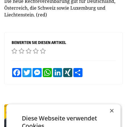
Die neue Rechtevereinbarung gilt für Deutschland,
Österreich, die Schweiz sowie Luxemburg und
Liechtenstein. (red)
BEWERTEN SIE DIESEN ARTIKEL
Facebook
Twitter
Messenger
WhatsApp
LinkedIn
XING
Teilen
PRIMENEWS
×
Österreichische Post: Umsatzplus im
Diese Webseite verwendet
ersten Halbjahr trotz schwachem
Cookies.
Briefgeschäft