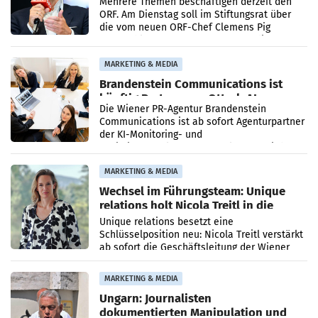
Mehrere Themen beschäftigen derzeit den
ORF. Am Dienstag soll im Stiftungsrat über
die vom neuen ORF-Chef Clemens Pig
vorgeschlagenen Besetzungen für die
Direktionen abgestimmt werden.
MARKETING & MEDIA
Brandenstein Communications ist
künftig Partner von OtterlyAI
Die Wiener PR-Agentur Brandenstein
Communications ist ab sofort Agenturpartner
der KI-Monitoring- und
Optimierungsplattform OtterlyAI. Damit baut
die Agentur ihr Leistungsportfolio
MARKETING & MEDIA
Wechsel im Führungsteam: Unique
relations holt Nicola Treitl in die
Geschäftsleitung
Unique relations besetzt eine
Schlüsselposition neu: Nicola Treitl verstärkt
ab sofort die Geschäftsleitung der Wiener
PR-Agentur an der Seite von Josef Kalina und
Anna Kalina-Mahr.
MARKETING & MEDIA
Ungarn: Journalisten
dokumentierten Manipulation und