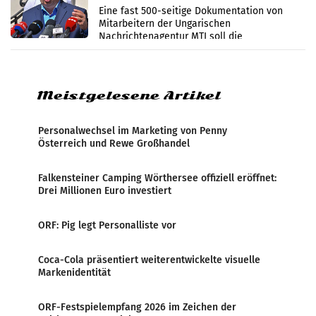
Zensur
Eine fast 500-seitige Dokumentation von
Mitarbeitern der Ungarischen
Nachrichtenagentur MTI soll die
systematische Nachrichten-Manipulation und
Zensur bei der Agentur während der Zeit
Meistgelesene Artikel
Personalwechsel im Marketing von Penny
Österreich und Rewe Großhandel
Falkensteiner Camping Wörthersee offiziell eröffnet:
Drei Millionen Euro investiert
ORF: Pig legt Personalliste vor
Coca-Cola präsentiert weiterentwickelte visuelle
Markenidentität
ORF-Festspielempfang 2026 im Zeichen der