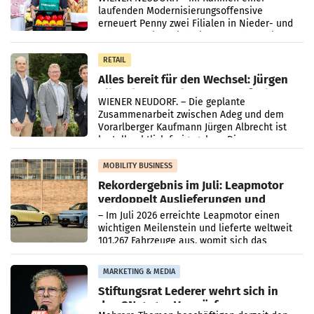
laufenden Modernisierungsoffensive
erneuert Penny zwei Filialen in Nieder- und
Oberösterreich. Die beiden Standorte liegen
in Haag sowie im rund
RETAIL
Alles bereit für den Wechsel: Jürgen
Albrecht setzt ab 1.1.2027 auf Adeg
WIENER NEUDORF. – Die geplante
Zusammenarbeit zwischen Adeg und dem
Vorarlberger Kaufmann Jürgen Albrecht ist
kartellrechtlich freigegeben: Die
Bundeswettbewerbsbehörde und der
Bundeskartellanwalt
MOBILITY BUSINESS
Rekordergebnis im Juli: Leapmotor
verdoppelt Auslieferungen und
überschreitet die 100.000er-Marke
– Im Juli 2026 erreichte Leapmotor einen
wichtigen Meilenstein und lieferte weltweit
101.267 Fahrzeuge aus, womit sich das
Ergebnis gegenüber Juli 2025 mehr als
verdoppelte (+102
MARKETING & MEDIA
Stiftungsrat Lederer wehrt sich in
den SN gegen Vorwürfe