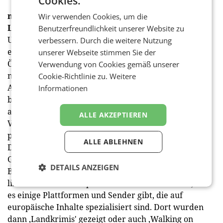
Cookies.
medianet:
Wie ist das im fiktionalen Bereich?
Wir verwenden Cookies, um die
Luttenberger:
Hier spielt die Originalität und
Benutzerfreundlichkeit unserer Website zu
Unverwechselbarkeit der Geschichten zunehmend
verbessern. Durch die weitere Nutzung
eine Rolle. Es ist ganz klar, dass die TV-Fiktion, die in
unserer Webseite stimmen Sie der
Österreich produziert wird – Ausnahmen gibt es
Verwendung von Cookies gemäß unserer
natürlich – einfach auch aufgrund der finanziellen
Cookie-Richtlinie zu.
Weitere
Ausstattung nicht auf dem Level stattfindet, wie
Informationen
beispielsweise bei US-amerikanischen Inhalten. Oder
auch skandinavische Filme und Serien, wo für die TV-
ALLE AKZEPTIEREN
Verbreitung auch schon mit beachtlichem Aufwand
produziert wird. Aber da können wir durch andere
ALLE ABLEHNEN
Dinge punkten, wie durch die Einzigartigkeit der
Geschichte, durch Lokalkolorit, aber auch durch eine
DETAILS ANZEIGEN
Beschreibung der Region und der Figuren. Wir
lizenzieren zum Beispiel auch Inhalte in die USA, wo
es einige Plattformen und Sender gibt, die auf
europäische Inhalte spezialisiert sind. Dort wurden
dann ‚Landkrimis' gezeigt oder auch ‚Walking on