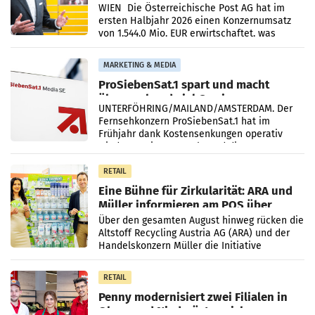
Briefgeschäft
WIEN Die Österreichische Post AG hat im
ersten Halbjahr 2026 einen Konzernumsatz
von 1.544,0 Mio. EUR erwirtschaftet, was
einem Plus von 3,8 Prozent gegenüber dem
Vergleichszeitraum
MARKETING & MEDIA
ProSiebenSat.1 spart und macht
überraschend viel Gewinn
UNTERFÖHRING/MAILAND/AMSTERDAM. Der
Fernsehkonzern ProSiebenSat.1 hat im
Frühjahr dank Kostensenkungen operativ
wieder Gewinn gemacht und die
Markterwartung deutlich übertroffen.
RETAIL
Eine Bühne für Zirkularität: ARA und
Müller informieren am POS über
Kreislauffähigkeit
Über den gesamten August hinweg rücken die
Altstoff Recycling Austria AG (ARA) und der
Handelskonzern Müller die Initiative
„Kreislauf-Helden“ in allen österreichischen
Müller-Filialen
RETAIL
Penny modernisiert zwei Filialen in
Ober- und Niederösterreich