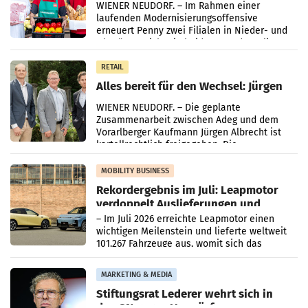
WIENER NEUDORF. – Im Rahmen einer
laufenden Modernisierungsoffensive
erneuert Penny zwei Filialen in Nieder- und
Oberösterreich. Die beiden Standorte liegen
in Haag sowie im rund
RETAIL
Alles bereit für den Wechsel: Jürgen
Albrecht setzt ab 1.1.2027 auf Adeg
WIENER NEUDORF. – Die geplante
Zusammenarbeit zwischen Adeg und dem
Vorarlberger Kaufmann Jürgen Albrecht ist
kartellrechtlich freigegeben: Die
Bundeswettbewerbsbehörde und der
Bundeskartellanwalt
MOBILITY BUSINESS
Rekordergebnis im Juli: Leapmotor
verdoppelt Auslieferungen und
überschreitet die 100.000er-Marke
– Im Juli 2026 erreichte Leapmotor einen
wichtigen Meilenstein und lieferte weltweit
101.267 Fahrzeuge aus, womit sich das
Ergebnis gegenüber Juli 2025 mehr als
verdoppelte (+102
MARKETING & MEDIA
Stiftungsrat Lederer wehrt sich in
den SN gegen Vorwürfe