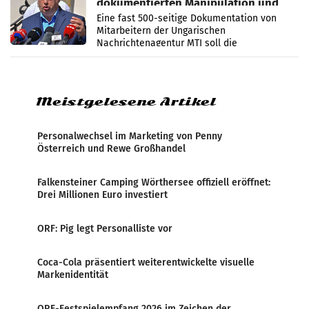
dokumentierten Manipulation und
Zensur
Eine fast 500-seitige Dokumentation von
Mitarbeitern der Ungarischen
Nachrichtenagentur MTI soll die
systematische Nachrichten-Manipulation und
Zensur bei der Agentur während der Zeit
Meistgelesene Artikel
Personalwechsel im Marketing von Penny
Österreich und Rewe Großhandel
Falkensteiner Camping Wörthersee offiziell eröffnet:
Drei Millionen Euro investiert
ORF: Pig legt Personalliste vor
Coca-Cola präsentiert weiterentwickelte visuelle
Markenidentität
ORF-Festspielempfang 2026 im Zeichen der