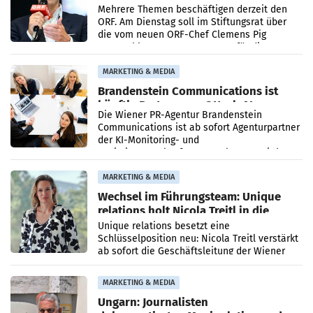
Mehrere Themen beschäftigen derzeit den
ORF. Am Dienstag soll im Stiftungsrat über
die vom neuen ORF-Chef Clemens Pig
vorgeschlagenen Besetzungen für die
Direktionen abgestimmt werden.
MARKETING & MEDIA
Brandenstein Communications ist
künftig Partner von OtterlyAI
Die Wiener PR-Agentur Brandenstein
Communications ist ab sofort Agenturpartner
der KI-Monitoring- und
Optimierungsplattform OtterlyAI. Damit baut
die Agentur ihr Leistungsportfolio
MARKETING & MEDIA
Wechsel im Führungsteam: Unique
relations holt Nicola Treitl in die
Geschäftsleitung
Unique relations besetzt eine
Schlüsselposition neu: Nicola Treitl verstärkt
ab sofort die Geschäftsleitung der Wiener
PR-Agentur an der Seite von Josef Kalina und
Anna Kalina-Mahr.
MARKETING & MEDIA
Ungarn: Journalisten