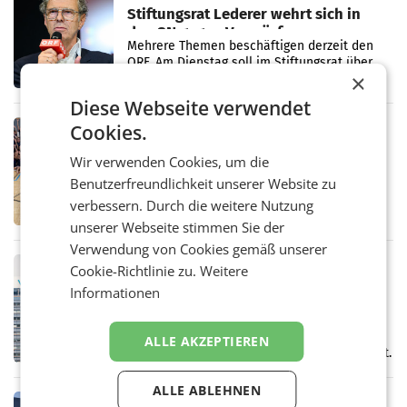
Stiftungsrat Lederer wehrt sich in
den SN gegen Vorwürfe
Mehrere Themen beschäftigen derzeit den
ORF. Am Dienstag soll im Stiftungsrat über
×
die vom neuen ORF-Chef Clemens Pig
vorgeschlagenen Besetzungen für die
Diese Webseite verwendet
Direktionen abgestimmt werden.
Cookies.
RETAIL
Bipa unterstützt Bewegte Kids
Wir verwenden Cookies, um die
Sommercamps im Osten Österreichs
Benutzerfreundlichkeit unserer Website zu
Bereits zum zweiten Mal begleitet Bipa das
polysportive Sommersportcamp „Bewegte
verbessern. Durch die weitere Nutzung
Kids“. Während der Campwochen in den
unserer Webseite stimmen Sie der
Monaten Juli und August versorgt das
Verwendung von Cookies gemäß unserer
Unternehmen Kinder sowie
RETAIL
Cookie-Richtlinie zu.
Weitere
voestalpine verzeichnet solides
Informationen
erstes Quartal und steigert EBITDA
Der voestalpine-Konzern hat im 1. Quartal
des Geschäftsjahres 2026/27 (1. April bis 30.
ALLE AKZEPTIEREN
Juni 2026) ein solides Ergebnis erwirtschaftet.
Der Umsatz stieg im Vergleich zur
Vorjahresperiode
ALLE ABLEHNEN
RETAIL