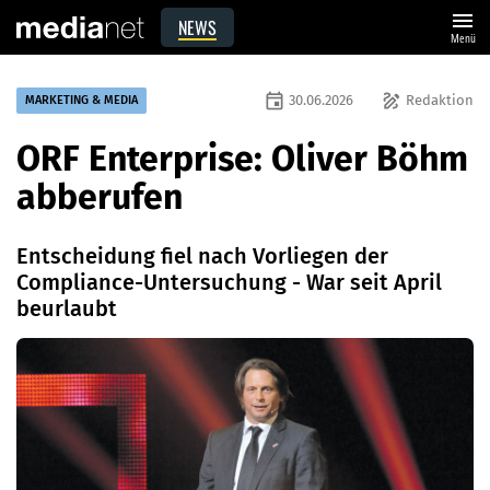
menu
NEWS
Menü
event
draw
30.06.2026
Redaktion
MARKETING & MEDIA
ORF Enterprise: Oliver Böhm
abberufen
Entscheidung fiel nach Vorliegen der
Compliance-Untersuchung - War seit April
beurlaubt