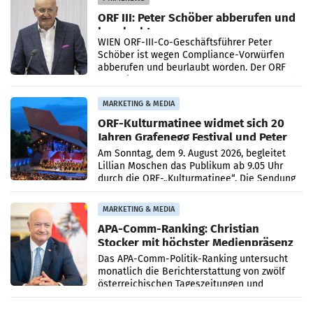
ORF III: Peter Schöber abberufen und
beurlaubt
WIEN ORF-III-Co-Geschäftsführer Peter
Schöber ist wegen Compliance-Vorwürfen
abberufen und beurlaubt worden. Der ORF
bestätigte gegenüber der APA entsprechende
Medienberichte.
MARKETING & MEDIA
ORF-Kulturmatinee widmet sich 20
Jahren Grafenegg Festival und Peter
Simonischek
Am Sonntag, dem 9. August 2026, begleitet
Lillian Moschen das Publikum ab 9.05 Uhr
durch die ORF-„Kulturmatinee“. Die Sendung
startet mit der Dokumentation „20 Jahre
Grafenegg
MARKETING & MEDIA
APA-Comm-Ranking: Christian
Stocker mit höchster Medienpräsenz
im Juli
Das APA-Comm-Politik-Ranking untersucht
monatlich die Berichterstattung von zwölf
österreichischen Tageszeitungen und
analysiert, welche Politikerinnen und
Politiker Österreichs die