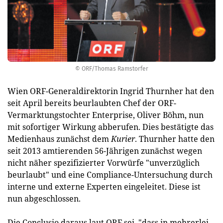
© ORF/Thomas Ramstorfer
Wien ORF-Generaldirektorin Ingrid Thurnher hat den
seit April bereits beurlaubten Chef der ORF-
Vermarktungstochter Enterprise, Oliver
Böhm
, nun
mit sofortiger Wirkung abberufen. Dies bestätigte das
Medienhaus zunächst dem
Kurier
. Thurnher hatte den
seit 2013 amtierenden 56-Jährigen zunächst wegen
nicht näher spezifizierter Vorwürfe "unverzüglich
beurlaubt" und eine Compliance-Untersuchung durch
interne und externe Experten eingeleitet. Diese ist
nun abgeschlossen.
Die Conclusio daraus laut ORF sei, "dass in mehrerlei