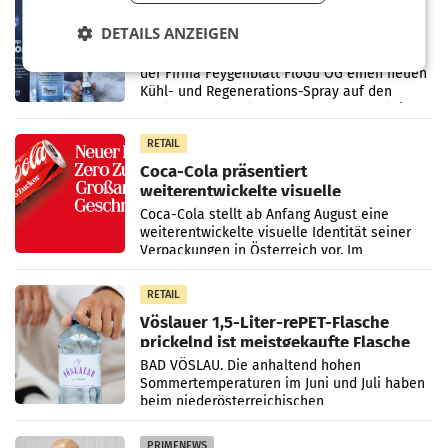
Kühl-Spray: SN Sports bringt „Keep
DETAILS ANZEIGEN
Cool“ auf den Markt
Die SN Sports GmbH bringt gemeinsam mit
der Firma Feygenblatt FloGu OG einen neuen
Kühl- und Regenerations-Spray auf den
Markt. Das Produkt namens „Keep Cool“ ist zu
100 Prozent
RETAIL
Coca-Cola präsentiert
weiterentwickelte visuelle
Markenidentität
Coca-Cola stellt ab Anfang August eine
weiterentwickelte visuelle Identität seiner
Verpackungen in Österreich vor. Im
Mittelpunkt des Redesigns stehen zentrale
Gestaltungselemente
RETAIL
Vöslauer 1,5-Liter-rePET-Flasche
prickelnd ist meistgekaufte Flasche
Österreichs
BAD VÖSLAU. Die anhaltend hohen
Sommertemperaturen im Juni und Juli haben
beim niederösterreichischen
Getränkehersteller Vöslauer zu deutlichen
Absatzzuwächsen geführt. Während
PRIMENEWS