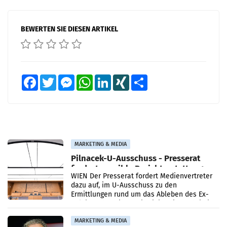
BEWERTEN SIE DIESEN ARTIKEL
Facebook
Twitter
Messenger
WhatsApp
LinkedIn
XING
Teilen
MARKETING & MEDIA
Pilnacek-U-Ausschuss - Presserat
fordert sensible Berichterstattung
WIEN Der Presserat fordert Medienvertreter
dazu auf, im U-Ausschuss zu den
Ermittlungen rund um das Ableben des Ex-
Sektionschefs im Justizministerium, Christian
Pilnacek, auf sensible
MARKETING & MEDIA