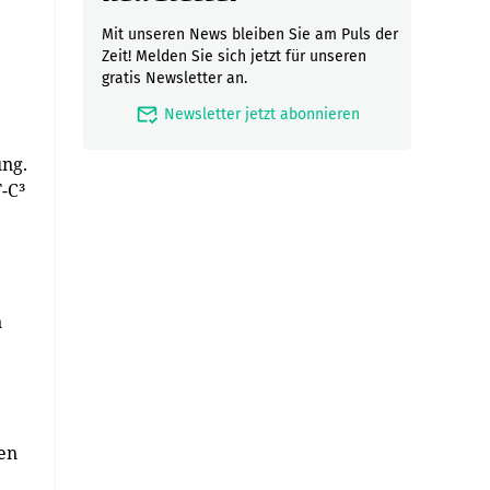
Mit unseren News bleiben Sie am Puls der
Zeit! Melden Sie sich jetzt für unseren
gratis Newsletter an.
mark_email_read
Newsletter jetzt abonnieren
ung.
-C³
n
len