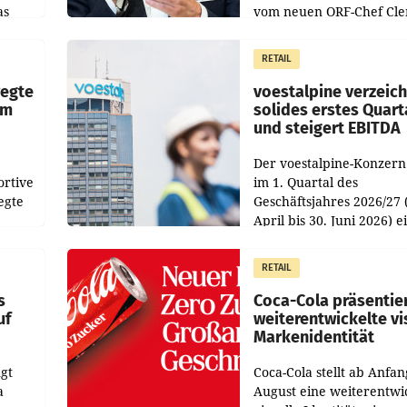
as
vom neuen ORF-Chef Cl
chefs
Pig vorgeschlagenen
istian
Besetzungen für die
RETAIL
Direktionen abgestimmt
werden.
wegte
voestalpine verzeic
im
solides erstes Quart
und steigert EBITDA
Der voestalpine-Konzern
ortive
im 1. Quartal des
egte
Geschäftsjahres 2026/27 
April bis 30. Juni 2026) e
aten
solides Ergebnis erwirtsc
 das
Der Umsatz stieg im Verg
RETAIL
wie
zur Vorjahresperiode
s
Coca-Cola präsentie
uf
weiterentwickelte vi
Markenidentität
gt
Coca-Cola stellt ab Anfan
a
August eine weiterentwi