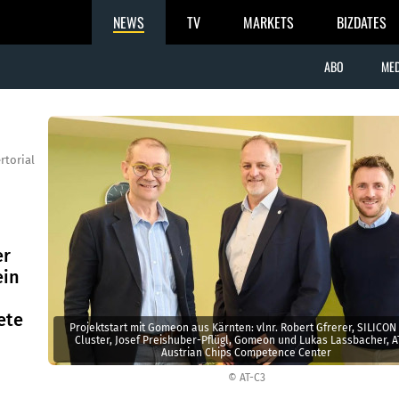
NEWS
TV
MARKETS
BIZDATES
ABO
MED
rtorial
er
ein
ete
Projektstart mit Gomeon aus Kärnten: vlnr. Robert Gfrerer, SILICON
Cluster, Josef Preishuber-Pflügl, Gomeon und Lukas Lassbacher, A
Austrian Chips Competence Center
© AT-C3