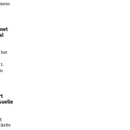
emens
hnet
al
 hat
(1.
in
haftet.
leich
rt
suelle
g
ckelte