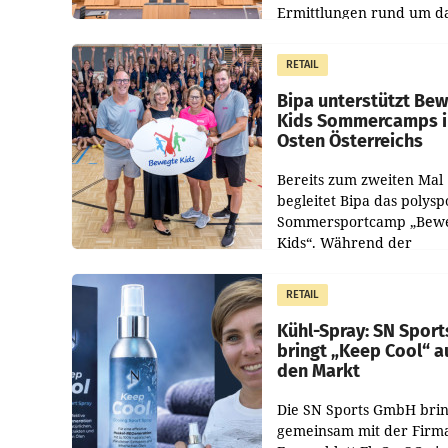
Ermittlungen rund um d
Ableben des Ex-Sektions
im Justizministerium, Chr
RETAIL
Pilnacek, auf sensible
Bipa unterstützt Be
Kids Sommercamps 
Osten Österreichs
Bereits zum zweiten Mal
begleitet Bipa das polysp
Sommersportcamp „Bew
Kids“. Während der
Campwochen in den Mon
Juli und August versorgt
RETAIL
Unternehmen Kinder so
Kühl-Spray: SN Sport
bringt „Keep Cool“ a
den Markt
Die SN Sports GmbH brin
gemeinsam mit der Firm