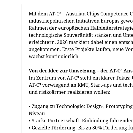
Mit dem AT-C³ – Austrian Chips Competence Cen
industriepolitischen Initiativen Europas gew
Rahmen der europäischen Halbleiterstrategie 
technologische Souveränität stärken und U
erleichtern. 2026 markiert dabei einen entsc
angekommen. Erste Projekte laufen, neue Vorh
wächst kontinuierlich.
Von der Idee zur Umsetzung – der AT-C³ Ans
Im Zentrum von AT-C³ steht ein klarer Fokus: 
AT-C³ vorwiegend an KMU, Start-ups und tech
und risikoärmer realisieren wollen:
• Zugang zu Technologie: Design-, Prototypin
Niveau
• Starke Partnerschaft: Einbindung führender
• Gezielte Förderung: Bis zu 80% Förderung f