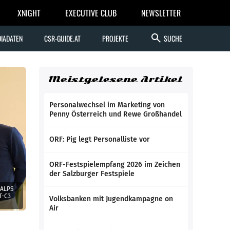
XNIGHT
EXECUTIVE CLUB
NEWSLETTER
search
IADATEN
CSR-GUIDE.AT
PROJEKTE
SUCHE
Meistgelesene Artikel
Personalwechsel im Marketing von
Penny Österreich und Rewe Großhandel
ORF: Pig legt Personalliste vor
ORF-Festspielempfang 2026 im Zeichen
der Salzburger Festspiele
 ALPS
T-C3
Volksbanken mit Jugendkampagne on
Air