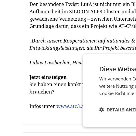
Der besondere Twist: LutA ist nicht nur ein B
Aufbauarbeit im SILICON ALPS Cluster und al
gewachsene Vernetzung – zwischen Unternehme
Grundlage dafür, dass ein Projekt wie AT-C³
„Durch unsere Kooperationen auf nationaler & 
Entwicklungsleistungen, die Ihr Projekt besch
Lukas Lassbacher, Head of Business Unit AT-C³
Diese Webse
Jetzt einsteigen
Wir verwenden Co
Sie haben einen konkreten Bedarf in einer k
weitere Nutzung 
brauchen?
Cookie-Richtlinie
Infos unter
www.atc3.at
DETAILS ANZ