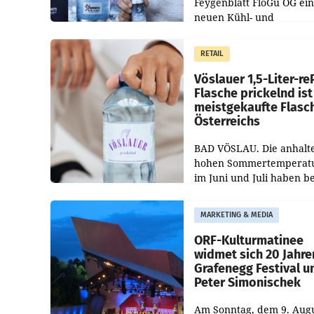
Feygenblatt FloGu OG ei
neuen Kühl- und
Regenerations-Spray auf
Markt. Das Produkt nam
RETAIL
„Keep Cool“ ist zu 100 Pr
Vöslauer 1,5-Liter-re
Flasche prickelnd ist
meistgekaufte Flasc
Österreichs
BAD VÖSLAU. Die anhalt
hohen Sommertemperat
im Juni und Juli haben b
niederösterreichischen
Getränkehersteller Vösla
MARKETING & MEDIA
deutlichen Absatzzuwäc
geführt. Während
ORF-Kulturmatinee
widmet sich 20 Jahre
Grafenegg Festival u
Peter Simonischek
Am Sonntag, dem 9. Aug