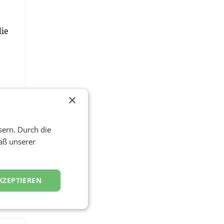
die
×
sern. Durch die
äß unserer
KZEPTIEREN