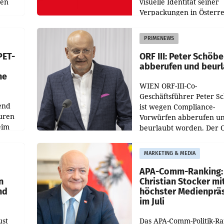
nen
visuelle Identität seiner
Verpackungen in Österre
 den
vor. Im Mittelpunkt des
ens
Redesigns stehen zentral
PRIMENEWS
ozent
Gestaltungselemente
PET-
ORF III: Peter Schöbe
abberufen und beur
he
WIEN ORF-III-Co-
Geschäftsführer Peter S
end
ist wegen Compliance-
uren
Vorwürfen abberufen u
eim
beurlaubt worden. Der 
bestätigte gegenüber de
uer zu
entsprechende
MARKETING & MEDIA
hsen
Medienberichte.
APA-Comm-Ranking:
n
Christian Stocker mi
nd
höchster Medienprä
im Juli
ust
Das APA-Comm-Politik-R