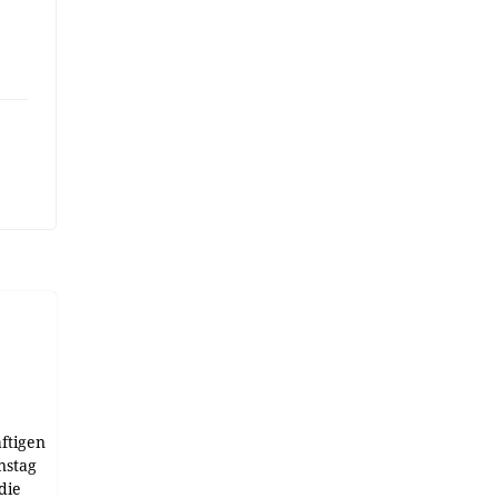
ftigen
nstag
die