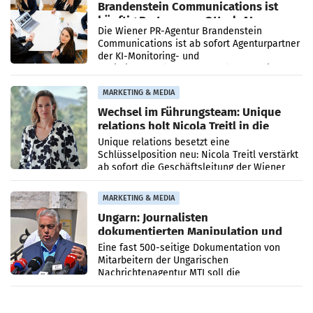
Brandenstein Communications ist
künftig Partner von OtterlyAI
Die Wiener PR-Agentur Brandenstein
Communications ist ab sofort Agenturpartner
der KI-Monitoring- und
Optimierungsplattform OtterlyAI. Damit baut
die Agentur ihr Leistungsportfolio
MARKETING & MEDIA
Wechsel im Führungsteam: Unique
relations holt Nicola Treitl in die
Geschäftsleitung
Unique relations besetzt eine
Schlüsselposition neu: Nicola Treitl verstärkt
ab sofort die Geschäftsleitung der Wiener
PR-Agentur an der Seite von Josef Kalina und
Anna Kalina-Mahr.
MARKETING & MEDIA
Ungarn: Journalisten
dokumentierten Manipulation und
Zensur
Eine fast 500-seitige Dokumentation von
Mitarbeitern der Ungarischen
Nachrichtenagentur MTI soll die
systematische Nachrichten-Manipulation und
Zensur bei der Agentur während der Zeit