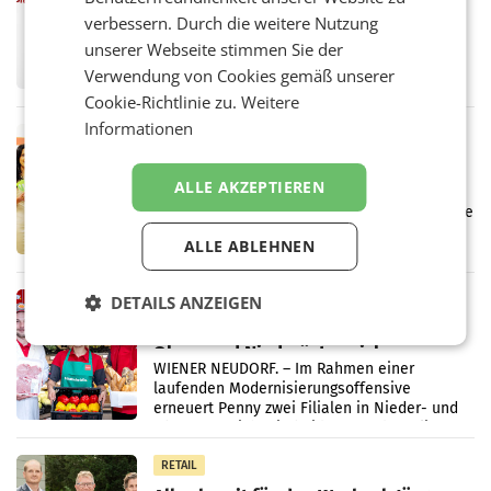
überraschend viel Gewinn
verbessern. Durch die weitere Nutzung
UNTERFÖHRING/MAILAND/AMSTERDAM. Der
unserer Webseite stimmen Sie der
Fernsehkonzern ProSiebenSat.1 hat im
Verwendung von Cookies gemäß unserer
Frühjahr dank Kostensenkungen operativ
wieder Gewinn gemacht und die
Cookie-Richtlinie zu.
Weitere
Markterwartung deutlich übertroffen.
Informationen
RETAIL
Eine Bühne für Zirkularität: ARA und
Müller informieren am POS über
ALLE AKZEPTIEREN
Kreislauffähigkeit
Über den gesamten August hinweg rücken die
Altstoff Recycling Austria AG (ARA) und der
ALLE ABLEHNEN
Handelskonzern Müller die Initiative
„Kreislauf-Helden“ in allen österreichischen
Müller-Filialen
DETAILS ANZEIGEN
RETAIL
Penny modernisiert zwei Filialen in
Ober- und Niederösterreich
WIENER NEUDORF. – Im Rahmen einer
laufenden Modernisierungsoffensive
erneuert Penny zwei Filialen in Nieder- und
Oberösterreich. Die beiden Standorte liegen
in Haag sowie im rund
RETAIL