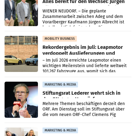
Alles bereit für den Wechsel: Jürgen
Albrecht setzt ab 1.1.2027 auf Adeg
WIENER NEUDORF. – Die geplante
Zusammenarbeit zwischen Adeg und dem
Vorarlberger Kaufmann Jürgen Albrecht ist
kartellrechtlich freigegeben: Die
Bundeswettbewerbsbehörde und der
Bundeskartellanwalt
MOBILITY BUSINESS
Rekordergebnis im Juli: Leapmotor
verdoppelt Auslieferungen und
überschreitet die 100.000er-Marke
– Im Juli 2026 erreichte Leapmotor einen
wichtigen Meilenstein und lieferte weltweit
101.267 Fahrzeuge aus, womit sich das
Ergebnis gegenüber Juli 2025 mehr als
verdoppelte (+102
MARKETING & MEDIA
Stiftungsrat Lederer wehrt sich in
den SN gegen Vorwürfe
Mehrere Themen beschäftigen derzeit den
ORF. Am Dienstag soll im Stiftungsrat über
die vom neuen ORF-Chef Clemens Pig
vorgeschlagenen Besetzungen für die
Direktionen abgestimmt werden.
MARKETING & MEDIA