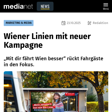
menu
NEWS
Menü
event
draw
23.10.2025
Redaktion
MARKETING & MEDIA
Wiener Linien mit neuer
Kampagne
„Mit dir fährt Wien besser“ rückt Fahrgäste
in den Fokus.