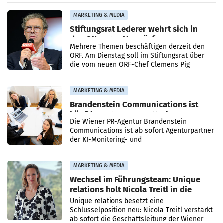
Ergebnis gegenüber Juli 2025 mehr als
verdoppelte (+102
MARKETING & MEDIA
Stiftungsrat Lederer wehrt sich in
den SN gegen Vorwürfe
Mehrere Themen beschäftigen derzeit den
ORF. Am Dienstag soll im Stiftungsrat über
die vom neuen ORF-Chef Clemens Pig
vorgeschlagenen Besetzungen für die
Direktionen abgestimmt werden.
MARKETING & MEDIA
Brandenstein Communications ist
künftig Partner von OtterlyAI
Die Wiener PR-Agentur Brandenstein
Communications ist ab sofort Agenturpartner
der KI-Monitoring- und
Optimierungsplattform OtterlyAI. Damit baut
die Agentur ihr Leistungsportfolio
MARKETING & MEDIA
Wechsel im Führungsteam: Unique
relations holt Nicola Treitl in die
Geschäftsleitung
Unique relations besetzt eine
Schlüsselposition neu: Nicola Treitl verstärkt
ab sofort die Geschäftsleitung der Wiener