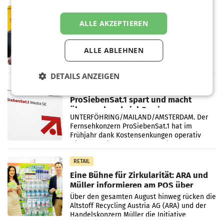
PRIMENEWS
ALLE AKZEPTIEREN
Österreichische Post: Umsatzplus im
ersten Halbjahr trotz schwachem
Briefgeschäft
WIEN Die Österreichische Post AG hat im
ALLE ABLEHNEN
ersten Halbjahr 2026 einen Konzernumsatz
von 1.544,0 Mio. EUR erwirtschaftet, was
einem Plus von 3,8 Prozent gegenüber dem
DETAILS ANZEIGEN
Vergleichszeitraum
MARKETING & MEDIA
ProSiebenSat.1 spart und macht
überraschend viel Gewinn
UNTERFÖHRING/MAILAND/AMSTERDAM. Der
Fernsehkonzern ProSiebenSat.1 hat im
Frühjahr dank Kostensenkungen operativ
wieder Gewinn gemacht und die
Markterwartung deutlich übertroffen.
RETAIL
Eine Bühne für Zirkularität: ARA und
Müller informieren am POS über
Kreislauffähigkeit
Über den gesamten August hinweg rücken die
Altstoff Recycling Austria AG (ARA) und der
Handelskonzern Müller die Initiative
„Kreislauf-Helden“ in allen österreichischen