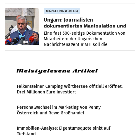
PR-Agentur an der Seite von Josef Kalina und
Anna Kalina-Mahr.
MARKETING & MEDIA
Ungarn: Journalisten
dokumentierten Manipulation und
Zensur
Eine fast 500-seitige Dokumentation von
Mitarbeitern der Ungarischen
Nachrichtenagentur MTI soll die
systematische Nachrichten-Manipulation und
Zensur bei der Agentur während der Zeit
Meistgelesene Artikel
Falkensteiner Camping Wörthersee offiziell eröffnet:
Drei Millionen Euro investiert
Personalwechsel im Marketing von Penny
Österreich und Rewe Großhandel
Immobilien-Analyse: Eigentumsquote sinkt auf
Tiefstand