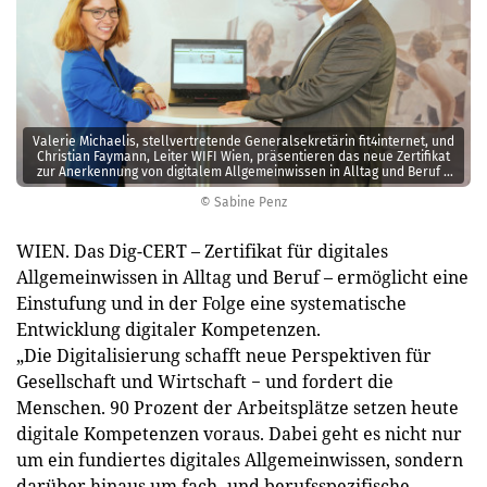
Valerie Michaelis, stellvertretende Generalsekretärin fit4internet, und
Christian Faymann, Leiter WIFI Wien, präsentieren das neue Zertifikat
zur Anerkennung von digitalem Allgemeinwissen in Alltag und Beruf –
kurz Dig-CERT genannt.
© Sabine Penz
WIEN. Das Dig-CERT – Zertifikat für digitales
Allgemeinwissen in Alltag und Beruf – ermöglicht eine
Einstufung und in der Folge eine systematische
Entwicklung digitaler Kompetenzen.
„Die Digitalisierung schafft neue Perspektiven für
Gesellschaft und Wirtschaft − und fordert die
Menschen. 90 Prozent der Arbeitsplätze setzen heute
digitale Kompetenzen voraus. Dabei geht es nicht nur
um ein fundiertes digitales Allgemeinwissen, sondern
darüber hinaus um fach- und berufsspezifische