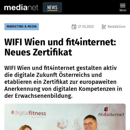
menu
NEWS
Menü
event
draw
27.10.2022
Redaktion
MARKETING & MEDIA
WIFI Wien und fit4internet:
Neues Zertifikat
WIFI Wien und fit4internet gestalten aktiv
die digitale Zukunft Österreichs und
etablieren ein Zertifikat zur europaweiten
Anerkennung von digitalen Kompetenzen in
der Erwachsenenbildung.