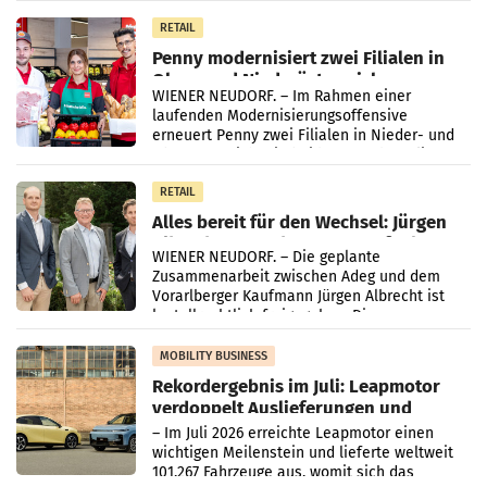
Müller-Filialen
RETAIL
Penny modernisiert zwei Filialen in
Ober- und Niederösterreich
WIENER NEUDORF. – Im Rahmen einer
laufenden Modernisierungsoffensive
erneuert Penny zwei Filialen in Nieder- und
Oberösterreich. Die beiden Standorte liegen
in Haag sowie im rund
RETAIL
Alles bereit für den Wechsel: Jürgen
Albrecht setzt ab 1.1.2027 auf Adeg
WIENER NEUDORF. – Die geplante
Zusammenarbeit zwischen Adeg und dem
Vorarlberger Kaufmann Jürgen Albrecht ist
kartellrechtlich freigegeben: Die
Bundeswettbewerbsbehörde und der
Bundeskartellanwalt
MOBILITY BUSINESS
Rekordergebnis im Juli: Leapmotor
verdoppelt Auslieferungen und
überschreitet die 100.000er-Marke
– Im Juli 2026 erreichte Leapmotor einen
wichtigen Meilenstein und lieferte weltweit
101.267 Fahrzeuge aus, womit sich das