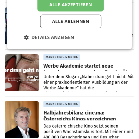
analysiert, welche Politikerinnen und
ALLE AKZEPTIEREN
Politiker Österreichs die
MARKETING & MEDIA
Prozess zu Warner-Übernahme erst
ALLE ABLEHNEN
im März 2027
LOS ANGELES Die geplante Übernahme des
Hollywood-Urgesteins Warner Brothers durch
DETAILS ANZEIGEN
den Rivalen Paramount wird noch lange in
der Schwebe bleiben. Eine Richterin setzte
den Prozess zu
MARKETING & MEDIA
Werbe Akademie startet neue
Imagekampagne rund um Praxisnähe
Unter dem Slogan „Näher dran geht nicht. Mit
einer praxisorientierten Ausbildung an der
Werbe Akademie“ hat die
Bildungseinrichtung des WIFI Wien eine neue
Imagekampagne gestartet.
MARKETING & MEDIA
Halbjahresbilanz cine.ma:
Österreichs Kinos verzeichnen
400.000 Besucher mehr
Das österreichische Kino setzt seinen
positiven Wachstumskurs fort. Mit einer rund
400.000 Besucherinnen und Besucher