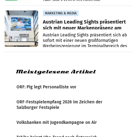
Umweltaussagen bei Papierkommunikation
und papierbasierten Verpackungen
MARKETING & MEDIA
Austrian Leading Sights präsentiert
sich mit neuer Markenpräsenz am
Flughafen Wien
Austrian Leading Sights präsentiert sich ab
sofort mit einer neuen großformatigen
Werbeinszenierung im Terminalbereich des
Flughafen Wien. Die Präsenz befindet sich im
Verbindungsbereich
Meistgelesene Artikel
ORF: Pig legt Personalliste vor
ORF-Festspielempfang 2026 im Zeichen der
Salzburger Festspiele
Volksbanken mit Jugendkampagne on Air