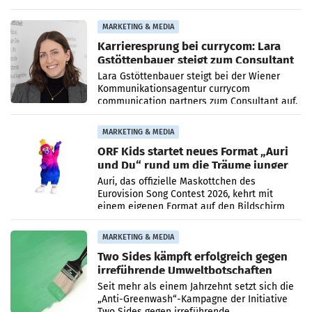
höheren Nettoreichweite im ersten Halbjahr
2026 gegenüber dem
MARKETING & MEDIA
Karrieresprung bei currycom: Lara
Gstöttenbauer steigt zum Consultant
auf
Lara Gstöttenbauer steigt bei der Wiener
Kommunikationsagentur currycom
communication partners zum Consultant auf.
Die 27-jährige Beraterin betreut Kundinnen
und Kunden in den Bereichen
MARKETING & MEDIA
ORF Kids startet neues Format „Auri
und Du“ rund um die Träume junger
Menschen
Auri, das offizielle Maskottchen des
Eurovision Song Contest 2026, kehrt mit
einem eigenen Format auf den Bildschirm
zurück. In der neuen Sendung „Auri und Du“
bei ORF Kids steht
MARKETING & MEDIA
Two Sides kämpft erfolgreich gegen
irreführende Umweltbotschaften
beim Papiereinsatz
Seit mehr als einem Jahrzehnt setzt sich die
„Anti-Greenwash“-Kampagne der Initiative
Two Sides gegen irreführende