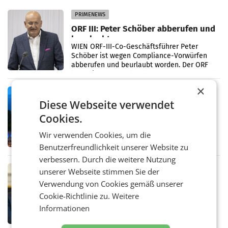
PRIMENEWS
ORF III: Peter Schöber abberufen und
beurlaubt
WIEN ORF-III-Co-Geschäftsführer Peter
Schöber ist wegen Compliance-Vorwürfen
abberufen und beurlaubt worden. Der ORF
bestätigte gegenüber der APA entsprechende
Medienberichte.
×
MARKETING & MEDIA
Diese Webseite verwendet
ORF-Kulturmatinee widmet sich 20
Jahren Grafenegg Festival und Peter
Cookies.
Simonischek
Am Sonntag, dem 9. August 2026, begleitet
Wir verwenden Cookies, um die
Lillian Moschen das Publikum ab 9.05 Uhr
durch die ORF-„Kulturmatinee“. Die Sendung
Benutzerfreundlichkeit unserer Website zu
startet mit der Dokumentation „20 Jahre
verbessern. Durch die weitere Nutzung
Grafenegg
MARKETING & MEDIA
unserer Webseite stimmen Sie der
APA-Comm-Ranking: Christian
Verwendung von Cookies gemäß unserer
Stocker mit höchster Medienpräsenz
Cookie-Richtlinie zu.
Weitere
im Juli
Das APA-Comm-Politik-Ranking untersucht
Informationen
monatlich die Berichterstattung von zwölf
österreichischen Tageszeitungen und