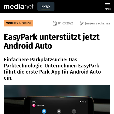
menu
NEWS
Menü
event
draw
04.03.2022
Jürgen Zacharias
MOBILITY BUSINESS
EasyPark unterstützt jetzt
Android Auto
Einfachere Parkplatzsuche: Das
Parktechnologie-Unternehmen EasyPark
führt die erste Park-App für Android Auto
ein.