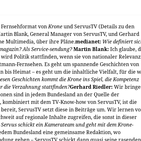
e Fernsehformat von
Krone
und ServusTV (Details zu den
Martin Blank, General Manager von ServusTV, und Gerhard
e Multimedia, über ihre Pläne.
medianet:
Wie definiert si
kmagazin? Als Service-sendung?
Martin Blank:
Ich glaube, 
wird Politik stattfinden, wenn sie von nationaler Relevanz 
tmann-Fernsehen. Es geht um spannende Geschichten von
n bis Heimat – es geht um die inhaltliche Vielfalt, für die w
iesen Geschichten kommt die
Krone
ins Spiel, die Kompetenz
er die Verzahnung stattfinden?
Gerhard Riedler:
Wir bring
onen sind in jedem Bundesland an der Quelle der
, kombiniert mit dem TV-Know-how von ServusTV, ist die
 bereit, ServusTV setzt diese in Beiträge um. Wir lernen v
eit auf ­regionale Inhalte zugreifen, die sonst in dieser
 Servus schickt ein Kamerateam und geht mit dem
Krone
-
 jedem Bundesland eine gemeinsame Redaktion, wo
ndung gehen – ServusTV schickt dann quasi seine rasenden