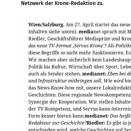
Netzwerk der Krone-Redaktion zu.
Wien/Salzburg.
Am 27. April startet das neu
Inhalten siehe unten).
media
net sprach mit 
Riedler, Geschäftsführer Mediaprint und Kron
das neue TV-Format ‚Servus Krone'? Als Politi
diese Begriffe
so
nicht mehr funktionieren. Es 
Wir machen aber sicherlich kein Landeshaup
Politik bis Kultur, Wirtschaft über Sport, Lebe
auch als Sender stehen.
medianet:
Eben bei d
und Infrastruktur mitbringen soll. Wie wird hi
das News-Know-how mit, unsere Lokalredakti
Geschichten. Diese regionale Newskompetenz
Synergie der Kooperation. Wir ­stellen Inhalte
der TV-Kompetenz, und Servus kann österreichw
Form keiner bieten kann.
medianet:
Das heißt
Redakteur zur Geschichte?
Riedler:
Es gibt in
entschieden wird, welche Geschichten auf Se