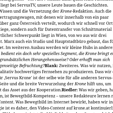
 liegt bei ServusTV, unsere Leute bauen die Geschichten.
-Wissen und die Vernetzung der
Krone
-Redaktion. Auch die
bertragungswagen, mit denen wir innerhalb von ein paar
über ganz Österreich verteilt, wodurch wir schnell vor Ort
tiege, sondern auch für Datentransfer von Schnittmaterial
rtlicher Schwerpunkt liegt in Wien, von wo aus wir drei
t. Marx auch ein Studio und Hauptstadtbüro gebaut, das f
itet. Im weiteren Ausbau werden wir kleine Hubs in ander
bedient ein doch sehr spezielles Segment, die
Krone
bringt e
 grundsätzlichen Herangehensweise? Oder erhofft man sich
genseitige Befruchtung?
Blank:
Zweiteres. Was wir nutzen, 
alitativ hochwertiges Fernsehen zu produzieren. Dass wir
 ‚Servus Krone' ist der selbe wie für alle anderen Servus-
 Seite und die breite Verwurzelung der
Krone
hilft uns, um
 das Asset aus der Kooperation.
Riedler:
Was wir geben, h
, ist Bewegtbild-Kompetenz – unsere Redakteure lernen m
ntent. Was Bewegtbild im Internet bewirkt, haben wir in
ie ist es daher, den Video-Content auf krone.at kontinuierl