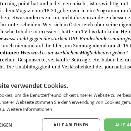
rning point hat und jeder neu mischt, ist es wichtig, mit
mit dem Magazin um 18:30 gehen wir in ein Programm-umfe
chen, etwas anderes zu tun, nicht das von anderen besser 
r unterscheiden. Wer sich in Österreich über seine eige
ische Inhalte interessiert, hatte im TV bis dato keine Hei
bewusst nicht gegen die starken ORF-Bundesländersendunge
e auch niemand auf die Idee, am Sonntag-abend um 20:15 
edianet:
Was wird es an werblichen Möglichkeiten geben?
echen. Gesponserte, verkaufte Beiträge, etc. haben bei un
ht. Die Unabhängigkeit und Verlässlichkeit der journalistis
g und Image.
medianet:
Wie sieht die Finanzierung aus? We
ents?
Riedler:
Das Prinzip ist klar: Das ist eine Sendung von
ite verwendet Cookies.
sTV finanziert. Wie viel es kostet, weiß ich nicht …
Blan
r darüber sprechen wir nicht.
medianet:
Die Mär vom Land, 
okies, um die Benutzerfreundlichkeit unserer Website zu verbes
ab ich so oft gehört … Wir arbeiten genauso unter dem
unserer Webseite stimmen Sie der Verwendung von Cookies gem
der auch. Von Milch und Honig kann keine Rede
 zu.
Weitere Informationen
st die weitere Vorgehensweise, wann wird man evaluieren, erste
erde am 28. April um 8 Uhr die ersten Ergebnisse vom Star
EIGEN
ALLE ABLEHNEN
ALLE A
en. Die wichtigste Frage ist, ob es inhaltlich das ist, was