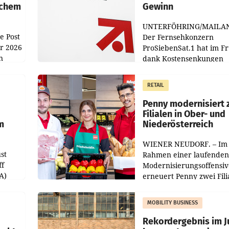
achem
Gewinn
UNTERFÖHRING/MAILA
e Post
Der Fernsehkonzern
hr 2026
ProSiebenSat.1 hat im F
n
dank Kostensenkungen
operativ wieder Gewinn
m Plus
gemacht und die
RETAIL
er
Markterwartung deutlic
übertroffen.
Penny modernisiert 
Filialen in Ober- und
m
Niederösterreich
WIENER NEUDORF. – Im
st
Rahmen einer laufenden
ff
Modernisierungsoffensiv
A)
erneuert Penny zwei Fili
Nieder- und Oberösterre
slauf-
Die beiden Standorte lie
MOBILITY BUSINESS
Haag sowie im rund
ilialen
Rekordergebnis im Ju