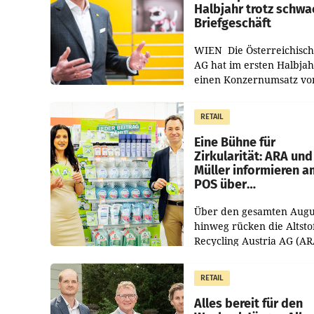
Halbjahr trotz schw
Briefgeschäft
WIEN Die Österreichisch
AG hat im ersten Halbja
einen Konzernumsatz vo
1.544,0 Mio. EUR
erwirtschaftet, was eine
RETAIL
von 3,8 Prozent gegenüb
dem Vergleichszeitraum
Eine Bühne für
Zirkularität: ARA und
Müller informieren a
POS über
Kreislauffähigkeit
Über den gesamten Augu
hinweg rücken die Altsto
Recycling Austria AG (AR
und der Handelskonzern
Müller die Initiative „Krei
RETAIL
Helden“ in allen
österreichischen Müller-F
Alles bereit für den