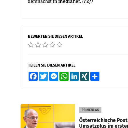
demnächst in
media
net.
(hof)
BEWERTEN SIE DIESEN ARTIKEL
TEILEN SIE DIESEN ARTIKEL
Facebook
Twitter
Messenger
WhatsApp
LinkedIn
XING
Teilen
PRIMENEWS
Österreichische Post
Umsatzplus im erste