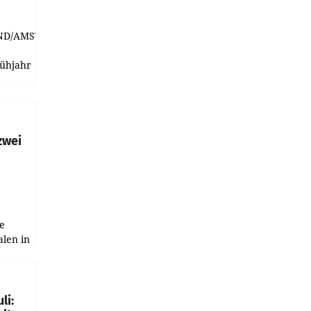
ND/AMSTERDAM.
rühjahr
h
zwei
e
alen in
ich.
gen in
li: