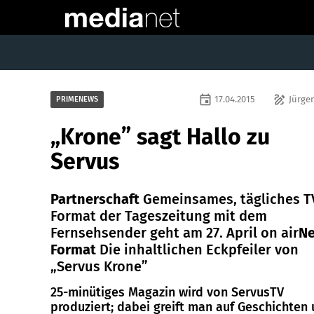
event
draw
17.04.2015
Jürgen
PRIMENEWS
„Krone” sagt Hallo zu
Servus
Partnerschaft
Gemeinsames, tägliches T
Format der Tageszeitung mit dem
Fernsehsender geht am 27. April on air
N
Format
Die inhaltlichen Eckpfeiler von
„Servus Krone”
25-minütiges Magazin wird von ServusTV
produziert; dabei greift man auf Geschichten