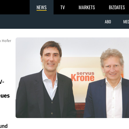
NEWS
TV
MARKETS
BIZDATES
ABO
MED
 Hofer
V-
eues
 und