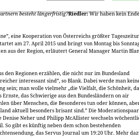
ben – wichtig sind Kontinuität und Qualität.
medianet:
Ich
rtnern besteht längerfristig?
Riedler:
Wir haben kein End
e”, eine Kooperation von Österreichs größter Tageszeitu
artet am 27. April 2015 und bringt von Montag bis Sonnta
ten aus der Region, erläutert General Manager Martin Bla
s den Regionen erzählen, die nicht nur im Bundesland
rreicher interessant sind”, so Blank. Dabei werde man kein
 sein; man wolle vielmehr „die Vielfalt, die Schönheit, d
as Ernste, das Schwierige aus den Bundesländern on air
hlen über Menschen, die Besonderes tun oder können, abe
land aktuell besonders brisant sind.” Die Moderationspaa
 Denise Neher und Philipp McAllister wechseln wöchentli
l. So gibt es künftig neben dem schon bestehenden
chtensendung, das Servus Journal um 19:20 Uhr. Mehr daz