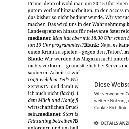
Prime, denn obwohl man um 20:15 Uhr einen tu
gutem Vorlauf hinzuarbeiten. In der Access 
das bisher so nicht bedient wurde. Wir versu
machen. Das wird uns in der Wahrnehmung kla
Landesgrenzen hinaus für relevante österreich
medianet:
Man hat aber mit 18:30 Uhr schon 
um 19 Uhr programmiert?
Blank:
Naja, es käm
einen Krimi zu spielen – gegen den ‚Tatort'.
m
Blank:
Wir werden das Magazin nicht unterbr
nichts verloren – grundsätzlich bei Servus nic
sauberen Arbeit ist wichtig für Wahrnehmun
trägt welchen Teil? Wie hoch sind die Investm
Diese Webse
ServusTV, und damit wird diese auch von Servu
ich auch nicht
(lacht)
. Ich weiß es schon, abe
Wir verwenden Co
dem Milch und Honig fließen …
Blank:
… das h
weitere Nutzung 
wirtschaftlichen Druck wie jeder andere Sen
Cookie-Richtlinie
sein.
medianet:
Start ist der 27. April – wie i
Feintuning betreiben?
Blank:
Jeden Tag. Ich w
DETAILS ANZ
anfordern und um halb 9 mit Gerhard telefonier