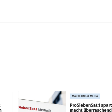
MARKETING & MEDIA
:
ProSiebenSat.1 spar
n
macht überraschend 