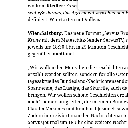
wollten.
Riedler:
Es wird Höhen und Tiefen ge
schließe daraus, das Agreement zwischen den Pa
definiert. Wir starten mit Vollgas.
Wien/Salzburg.
Das neue Format „Servus Kron
Krone
mit dem Mateschitz-Sender ServusTV, st
jeweils um 18:30 Uhr, in 25 Minuten Geschich
gegenüber
media
net.
„Wir wollen den Menschen die Geschichten au
erzählt werden sollten, sondern für alle Öste
tagesaktuelles Bundesland-Nachrichtensendung
Spannende, das Lustige, das Skurrile, auch d
bringen. Wir wollen schöne Geschichten erzä
auch Themen aufgreifen, die in einem Bundes
Claudia Maxones und Reinhard Jesionek sowie
Zudem intensiviert man den Nachrichtenantei
ServusJournal um 18 Uhr eine weitere Nachri