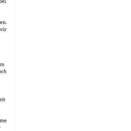
bei
en.
wir
em
doch
eit
m
ime
r