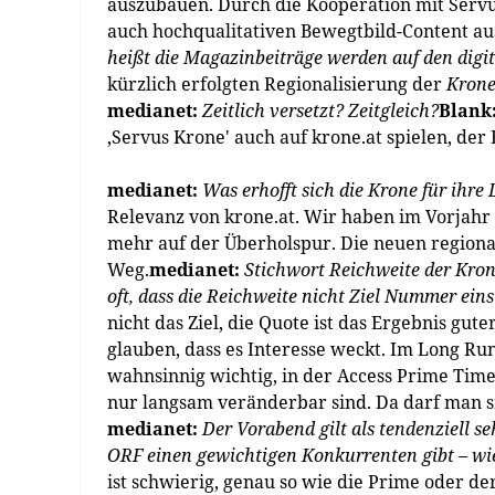
auszubauen. Durch die Kooperation mit Servu
auch hochqualitativen Bewegtbild-Content au
heißt die Magazinbeiträge werden auf den digi
kürzlich erfolgten Regionalisierung der
Kron
medianet:
Zeitlich versetzt? Zeitgleich?
Blank
‚Servus Krone' auch auf krone.at spielen, der
medianet:
Was erhofft sich die
Krone
für ihre 
Relevanz von krone.at. Wir haben im Vorjahr
mehr auf der Überholspur. Die neuen regiona
Weg.
medianet:
Stichwort Reichweite der
Kron
oft, dass die Reichweite nicht Ziel Nummer ein
nicht das Ziel, die Quote ist das Ergebnis g
glauben, dass es Interesse weckt. Im Long Run
wahnsinnig wichtig, in der Access Prime Time
nur langsam veränderbar sind. Da darf man si
medianet:
Der Vorabend gilt als tendenziell s
ORF einen gewichtigen Konkurrenten gibt – wi
ist schwierig, genau so wie die Prime oder de