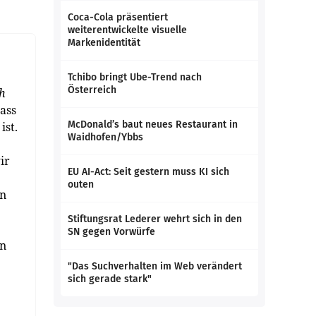
Coca-Cola präsentiert
weiterentwickelte visuelle
Markenidentität
Tchibo bringt Ube-Trend nach
Österreich
ch
dass
McDonald’s baut neues Restaurant in
ist.
Waidhofen/Ybbs
ir
EU AI-Act: Seit gestern muss KI sich
outen
en
Stiftungsrat Lederer wehrt sich in den
SN gegen Vorwürfe
on
"Das Suchverhalten im Web verändert
sich gerade stark"