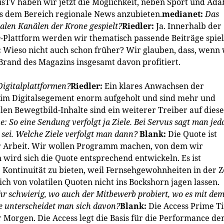
sTV haben wir jetzt die Möglichkeit, neben Sport und Ada
s dem Bereich regionale News anzubieten.
medianet:
Das
talen Kanälen der
Krone
gespielt?
Riedler:
Ja. Innerhalb der
e
-Plattform werden wir thematisch passende Beiträge spiel
:
Wieso nicht auch schon früher? Wir glauben, dass, wenn 
 Brand des Magazins insgesamt davon profitiert.
Digitalplattformen?
Riedler:
Ein klares Anwachsen der
 im Digitalsegement enorm aufgeholt und sind mehr und
len Bewegtbild-Inhalte sind ein weiterer Treiber auf dies
e
: So eine Sendung verfolgt ja Ziele. Bei Servus sagt man je
s sei. Welche Ziele verfolgt man dann?
Blank:
Die Quote ist
uter Arbeit. Wir wollen Programm machen, von dem wir
 wird sich die Quote entsprechend entwickeln. Es ist
 Kontinuität zu bieten, weil Fernsehgewohnheiten in der Z
ch von volatilen Quoten nicht ins Bockshorn jagen lassen.
ehr schwierig, wo auch der Mitbewerb probiert, wo es mit de
e unterscheidet man sich davon?
Blank:
Die Access Prime T
r Morgen. Die Access legt die Basis für die Performance de