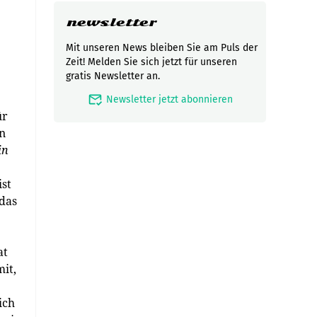
newsletter
Mit unseren News bleiben Sie am Puls der
Zeit! Melden Sie sich jetzt für unseren
gratis Newsletter an.
mark_email_read
Newsletter jetzt abonnieren
ür
en
in
ist
 das
at
it,
ich