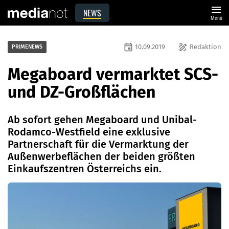
menu
NEWS
Menü
event
draw
10.09.2019
Redaktion
PRIMENEWS
Megaboard vermarktet SCS-
und DZ-Großflächen
Ab sofort gehen Megaboard und Unibal-
Rodamco-Westfield eine exklusive
Partnerschaft für die Vermarktung der
Außenwerbeflächen der beiden größten
Einkaufszentren Österreichs ein.