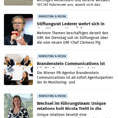
wichtigen Meilenstein und lieferte weltweit
101.267 Fahrzeuge aus, womit sich das
Ergebnis gegenüber Juli 2025 mehr als
verdoppelte (+102
MARKETING & MEDIA
Stiftungsrat Lederer wehrt sich in
den SN gegen Vorwürfe
Mehrere Themen beschäftigen derzeit den
ORF. Am Dienstag soll im Stiftungsrat über
die vom neuen ORF-Chef Clemens Pig
vorgeschlagenen Besetzungen für die
Direktionen abgestimmt werden.
MARKETING & MEDIA
Brandenstein Communications ist
künftig Partner von OtterlyAI
Die Wiener PR-Agentur Brandenstein
Communications ist ab sofort Agenturpartner
der KI-Monitoring- und
Optimierungsplattform OtterlyAI. Damit baut
die Agentur ihr Leistungsportfolio
MARKETING & MEDIA
Wechsel im Führungsteam: Unique
relations holt Nicola Treitl in die
Geschäftsleitung
Unique relations besetzt eine