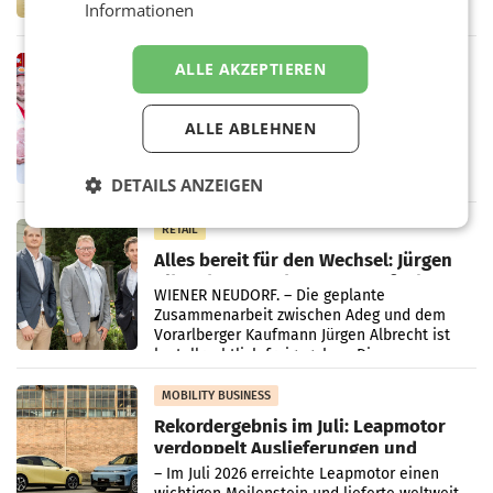
Informationen
Handelskonzern Müller die Initiative
„Kreislauf-Helden“ in allen österreichischen
Müller-Filialen
RETAIL
ALLE AKZEPTIEREN
Penny modernisiert zwei Filialen in
Ober- und Niederösterreich
ALLE ABLEHNEN
WIENER NEUDORF. – Im Rahmen einer
laufenden Modernisierungsoffensive
erneuert Penny zwei Filialen in Nieder- und
DETAILS ANZEIGEN
Oberösterreich. Die beiden Standorte liegen
in Haag sowie im rund
RETAIL
Alles bereit für den Wechsel: Jürgen
Albrecht setzt ab 1.1.2027 auf Adeg
WIENER NEUDORF. – Die geplante
Zusammenarbeit zwischen Adeg und dem
Vorarlberger Kaufmann Jürgen Albrecht ist
kartellrechtlich freigegeben: Die
Bundeswettbewerbsbehörde und der
Bundeskartellanwalt
MOBILITY BUSINESS
Rekordergebnis im Juli: Leapmotor
verdoppelt Auslieferungen und
überschreitet die 100.000er-Marke
– Im Juli 2026 erreichte Leapmotor einen