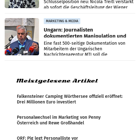
Schlüsselposition neu: Nicola Treitl verstärkt
ab sofort die Geschäftsleitung der Wiener
PR-Agentur an der Seite von Josef Kalina und
Anna Kalina-Mahr.
MARKETING & MEDIA
Ungarn: Journalisten
dokumentierten Manipulation und
Zensur
Eine fast 500-seitige Dokumentation von
Mitarbeitern der Ungarischen
Nachrichtenagentur MTI soll die
systematische Nachrichten-Manipulation und
Zensur bei der Agentur während der Zeit
Meistgelesene Artikel
Falkensteiner Camping Wörthersee offiziell eröffnet:
Drei Millionen Euro investiert
Personalwechsel im Marketing von Penny
Österreich und Rewe Großhandel
ORF: Pig legt Personalliste vor