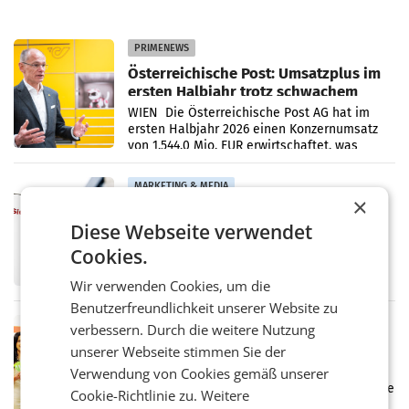
PRIMENEWS
Österreichische Post: Umsatzplus im
ersten Halbjahr trotz schwachem
Briefgeschäft
WIEN Die Österreichische Post AG hat im
ersten Halbjahr 2026 einen Konzernumsatz
von 1.544,0 Mio. EUR erwirtschaftet, was
einem Plus von 3,8 Prozent gegenüber dem
Vergleichszeitraum
MARKETING & MEDIA
×
ProSiebenSat.1 spart und macht
Diese Webseite verwendet
überraschend viel Gewinn
UNTERFÖHRING/MAILAND/AMSTERDAM. Der
Cookies.
Fernsehkonzern ProSiebenSat.1 hat im
Frühjahr dank Kostensenkungen operativ
Wir verwenden Cookies, um die
wieder Gewinn gemacht und die
Benutzerfreundlichkeit unserer Website zu
Markterwartung deutlich übertroffen.
RETAIL
verbessern. Durch die weitere Nutzung
Eine Bühne für Zirkularität: ARA und
unserer Webseite stimmen Sie der
Müller informieren am POS über
Verwendung von Cookies gemäß unserer
Kreislauffähigkeit
Über den gesamten August hinweg rücken die
Cookie-Richtlinie zu.
Weitere
Altstoff Recycling Austria AG (ARA) und der