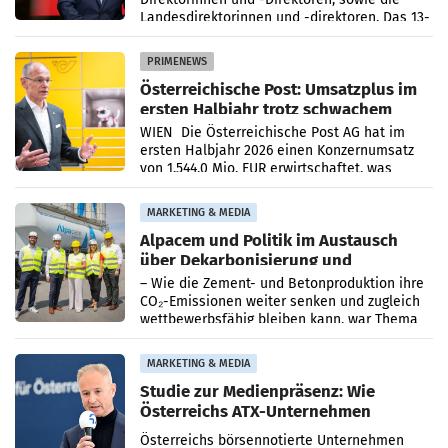
Landesdirektorinnen und -direktoren. Das 13-
köpfige Wunschteam des ab 1. Jänner 2027
amtierenden
PRIMENEWS
Österreichische Post: Umsatzplus im
ersten Halbjahr trotz schwachem
Briefgeschäft
WIEN Die Österreichische Post AG hat im
ersten Halbjahr 2026 einen Konzernumsatz
von 1.544,0 Mio. EUR erwirtschaftet, was
einem Plus von 3,8 Prozent gegenüber dem
Vergleichszeitraum
MARKETING & MEDIA
Alpacem und Politik im Austausch
über Dekarbonisierung und
Energiepreise
– Wie die Zement- und Betonproduktion ihre
CO₂-Emissionen weiter senken und zugleich
wettbewerbsfähig bleiben kann, war Thema
eines Treffens zwischen Staatssekretärin
Elisabeth
MARKETING & MEDIA
Studie zur Medienpräsenz: Wie
Österreichs ATX-Unternehmen
international wahrgenommen
Österreichs börsennotierte Unternehmen