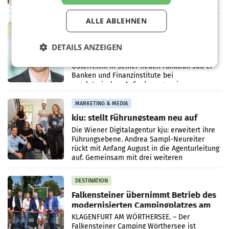
terrestrischen Sendernetzes zurück. Die
Darstellung,
ALLE ABLEHNEN
MARKETING & MEDIA
Sebastian Knabl wird Partner bei EY
DETAILS ANZEIGEN
Österreich
WIEN.Sebastian Knabl wird Partner bei EY
Österreich. In seiner neuen Funktion soll er
Banken und Finanzinstitute bei
regulatorischen Anforderungen, im
Risikomanagement und bei
Transformationsprojekten
MARKETING & MEDIA
kju: stellt Führungsteam neu auf
Die Wiener Digitalagentur kju: erweitert ihre
Führungsebene. Andrea Sampl-Neureiter
rückt mit Anfang August in die Agenturleitung
auf. Gemeinsam mit drei weiteren
Neubesetzungen entsteht
DESTINATION
Falkensteiner übernimmt Betrieb des
modernisierten Campingplatzes am
Wörthersee
KLAGENFURT AM WÖRTHERSEE. – Der
Falkensteiner Camping Wörthersee ist