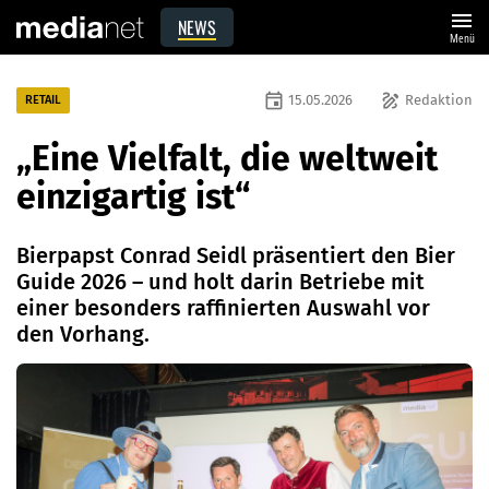
menu
NEWS
Menü
event
draw
15.05.2026
Redaktion
RETAIL
„Eine Vielfalt, die weltweit
einzigartig ist“
Bierpapst Conrad Seidl präsentiert den Bier
Guide 2026 – und holt darin Betriebe mit
einer besonders raffinierten Auswahl vor
den Vorhang.