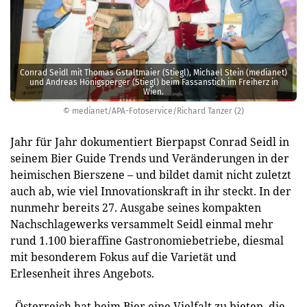
Conrad Seidl mit Thomas Gstaltmaier (Stiegl), Michael Stein (medianet)
und Andreas Hönigsperger (Stiegl) beim Fassanstich im Freiherz in
Wien.
© medianet/APA-Fotoservice/Richard Tanzer (2)
Jahr für Jahr dokumentiert Bierpapst Conrad Seidl in
seinem Bier Guide Trends und Veränderungen in der
heimischen Bierszene – und bildet damit nicht zuletzt
auch ab, wie viel Innovationskraft in ihr steckt. In der
nunmehr bereits 27. Ausgabe seines kompakten
Nachschlagewerks versammelt Seidl einmal mehr
rund 1.100 bieraffine Gastronomiebetriebe, diesmal
mit besonderem Fokus auf die Varietät und
Erlesenheit ihres Angebots.
„Österreich hat beim Bier eine Vielfalt zu bieten, die