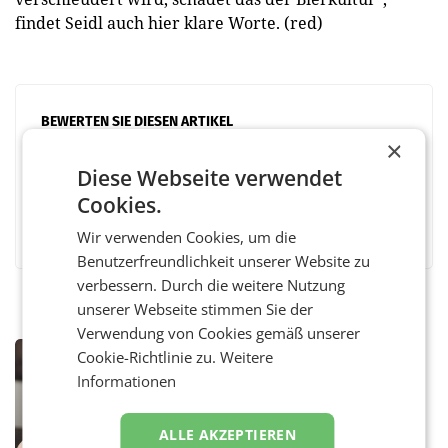
findet Seidl auch hier klare Worte. (red)
BEWERTEN SIE DIESEN ARTIKEL
×
Diese Webseite verwendet
Cookies.
Facebook
Twitter
Messenger
WhatsApp
LinkedIn
XING
Teilen
Wir verwenden Cookies, um die
Benutzerfreundlichkeit unserer Website zu
verbessern. Durch die weitere Nutzung
unserer Webseite stimmen Sie der
Verwendung von Cookies gemäß unserer
MARKETING & MEDIA
Cookie-Richtlinie zu.
Weitere
ORF weist Berichte über Abschaltung
Informationen
von TV- und Radioempfang zurück
– Der ORF weist eine Berichterstattung der
„Kronen Zeitung“ und eine Aussendung der
ALLE AKZEPTIEREN
FPÖ zur geplanten Optimierung seines