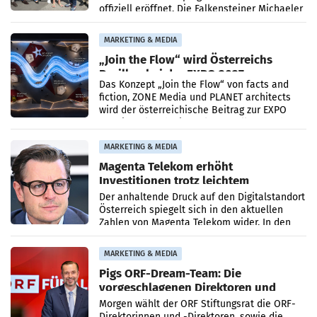
offiziell eröffnet. Die Falkensteiner Michaeler
Tourism Group (FMTG) und die Stadtwerke
Klagenfurt haben den
MARKETING & MEDIA
„Join the Flow“ wird Österreichs
Pavillon bei der EXPO 2027
Das Konzept „Join the Flow“ von facts and
fiction, ZONE Media und PLANET architects
wird der österreichische Beitrag zur EXPO
2027 in Belgrad. Die Weltausstellung findet
von 15.
MARKETING & MEDIA
Magenta Telekom erhöht
Investitionen trotz leichtem
Umsatzrückgang
Der anhaltende Druck auf den Digitalstandort
Österreich spiegelt sich in den aktuellen
Zahlen von Magenta Telekom wider. In den
ersten sechs Monaten des laufenden Jahres
verzeichnete
MARKETING & MEDIA
Pigs ORF-Dream-Team: Die
vorgeschlagenen Direktoren und
Direktorinnen
Morgen wählt der ORF Stiftungsrat die ORF-
Direktorinnen und -Direktoren, sowie die