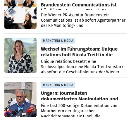
Brandenstein Communications ist
künftig Partner von OtterlyAI
Die Wiener PR-Agentur Brandenstein
Communications ist ab sofort Agenturpartner
der KI-Monitoring- und
Optimierungsplattform OtterlyAI. Damit baut
die Agentur ihr Leistungsportfolio
MARKETING & MEDIA
Wechsel im Führungsteam: Unique
relations holt Nicola Treitl in die
Geschäftsleitung
Unique relations besetzt eine
Schlüsselposition neu: Nicola Treitl verstärkt
ab sofort die Geschäftsleitung der Wiener
PR-Agentur an der Seite von Josef Kalina und
Anna Kalina-Mahr.
MARKETING & MEDIA
Ungarn: Journalisten
dokumentierten Manipulation und
Zensur
Eine fast 500-seitige Dokumentation von
Mitarbeitern der Ungarischen
Nachrichtenagentur MTI soll die
systematische Nachrichten-Manipulation und
Zensur bei der Agentur während der Zeit