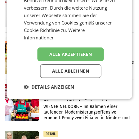
Benutzerfreundlichkeit unserer Website zu
ProSiebenSat.1 spart und macht
verbessern. Durch die weitere Nutzung
überraschend viel Gewinn
UNTERFÖHRING/MAILAND/AMSTERDAM. Der
unserer Webseite stimmen Sie der
Fernsehkonzern ProSiebenSat.1 hat im
Verwendung von Cookies gemäß unserer
Frühjahr dank Kostensenkungen operativ
Cookie-Richtlinie zu.
Weitere
wieder Gewinn gemacht und die
Markterwartung deutlich übertroffen.
Informationen
RETAIL
Eine Bühne für Zirkularität: ARA und
ALLE AKZEPTIEREN
Müller informieren am POS über
Kreislauffähigkeit
Über den gesamten August hinweg rücken die
Altstoff Recycling Austria AG (ARA) und der
ALLE ABLEHNEN
Handelskonzern Müller die Initiative
„Kreislauf-Helden“ in allen österreichischen
Müller-Filialen
DETAILS ANZEIGEN
RETAIL
Penny modernisiert zwei Filialen in
Ober- und Niederösterreich
WIENER NEUDORF. – Im Rahmen einer
laufenden Modernisierungsoffensive
erneuert Penny zwei Filialen in Nieder- und
Oberösterreich. Die beiden Standorte liegen
in Haag sowie im rund
RETAIL