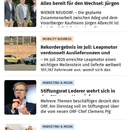
Alles bereit für den Wechsel: Jürgen
Albrecht setzt ab 1.1.2027 auf Adeg
WIENER NEUDORF. – Die geplante
Zusammenarbeit zwischen Adeg und dem
Vorarlberger Kaufmann Jürgen Albrecht ist
kartellrechtlich freigegeben: Die
Bundeswettbewerbsbehörde und der
Bundeskartellanwalt
MOBILITY BUSINESS
Rekordergebnis im Juli: Leapmotor
verdoppelt Auslieferungen und
überschreitet die 100.000er-Marke
– Im Juli 2026 erreichte Leapmotor einen
wichtigen Meilenstein und lieferte weltweit
101.267 Fahrzeuge aus, womit sich das
Ergebnis gegenüber Juli 2025 mehr als
verdoppelte (+102
MARKETING & MEDIA
Stiftungsrat Lederer wehrt sich in
den SN gegen Vorwürfe
Mehrere Themen beschäftigen derzeit den
ORF. Am Dienstag soll im Stiftungsrat über
die vom neuen ORF-Chef Clemens Pig
vorgeschlagenen Besetzungen für die
Direktionen abgestimmt werden.
MARKETING & MEDIA