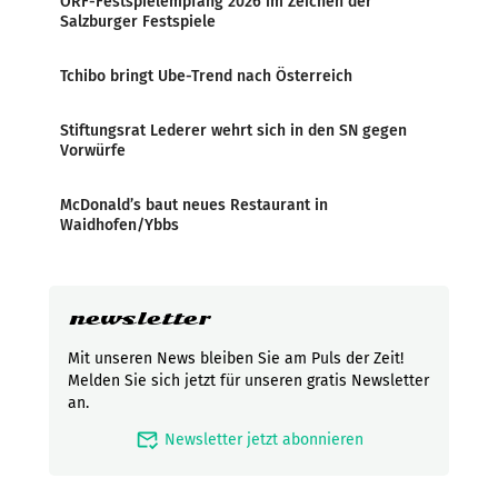
ORF-Festspielempfang 2026 im Zeichen der
Salzburger Festspiele
Tchibo bringt Ube-Trend nach Österreich
Stiftungsrat Lederer wehrt sich in den SN gegen
Vorwürfe
McDonald’s baut neues Restaurant in
Waidhofen/Ybbs
newsletter
Mit unseren News bleiben Sie am Puls der Zeit!
Melden Sie sich jetzt für unseren gratis Newsletter
an.
mark_email_read
Newsletter jetzt abonnieren