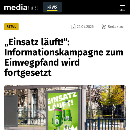
menu
NEWS
Menü
event
draw
22.04.2026
Redaktion
RETAIL
„Einsatz läuft!“:
Informationskampagne zum
Einwegpfand wird
fortgesetzt