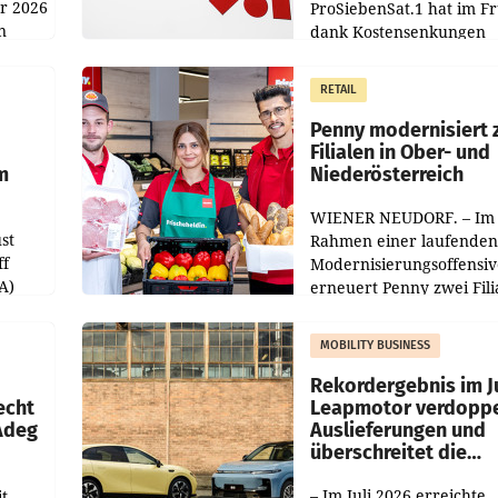
hr 2026
ProSiebenSat.1 hat im F
n
dank Kostensenkungen
operativ wieder Gewinn
m Plus
gemacht und die
RETAIL
er
Markterwartung deutlic
übertroffen.
Penny modernisiert 
Filialen in Ober- und
m
Niederösterreich
WIENER NEUDORF. – Im
st
Rahmen einer laufenden
ff
Modernisierungsoffensiv
A)
erneuert Penny zwei Fili
Nieder- und Oberösterre
slauf-
Die beiden Standorte lie
MOBILITY BUSINESS
Haag sowie im rund
ilialen
Rekordergebnis im Ju
echt
Leapmotor verdoppe
 Adeg
Auslieferungen und
überschreitet die
100.000er-Marke
– Im Juli 2026 erreichte
t