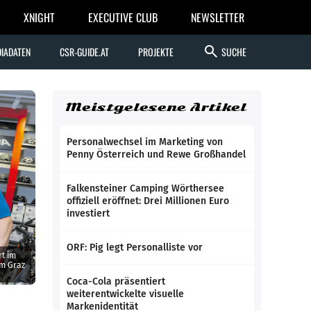
XNIGHT
EXECUTIVE CLUB
NEWSLETTER
search
IADATEN
CSR-GUIDE.AT
PROJEKTE
SUCHE
Meistgelesene Artikel
Personalwechsel im Marketing von
Penny Österreich und Rewe Großhandel
Falkensteiner Camping Wörthersee
offiziell eröffnet: Drei Millionen Euro
investiert
ORF: Pig legt Personalliste vor
rt im
im Graz
Coca-Cola präsentiert
weiterentwickelte visuelle
Markenidentität