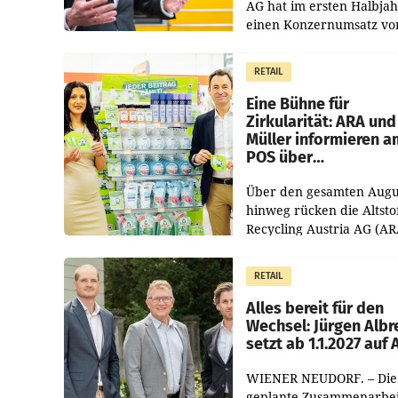
AG hat im ersten Halbja
einen Konzernumsatz vo
1.544,0 Mio. EUR
erwirtschaftet, was eine
RETAIL
von 3,8 Prozent gegenüb
dem Vergleichszeitraum
Eine Bühne für
Zirkularität: ARA und
Müller informieren a
POS über
Kreislauffähigkeit
Über den gesamten Augu
hinweg rücken die Altsto
Recycling Austria AG (AR
und der Handelskonzern
Müller die Initiative „Krei
RETAIL
Helden“ in allen
österreichischen Müller-F
Alles bereit für den
Wechsel: Jürgen Albr
setzt ab 1.1.2027 auf
WIENER NEUDORF. – Die
geplante Zusammenarbei