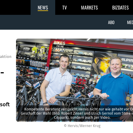
NEWS
TV
MARKETS
BIZDATES
ABO
MED
aktion
-
soft
Kompetente Beratung verspricht Hervis nicht nur wie gehabt vor O
Geschäft der Wahl (Bild: Robert Zinser und Ulrich Gernot vom Store 
Citypark), sondern auch per Video.
© Hervis/Werner Krug