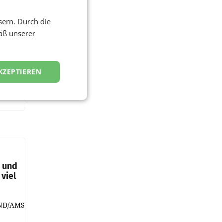
sern. Durch die
äß unserer
KZEPTIEREN
t und
viel
ND/AMSTERDAM.