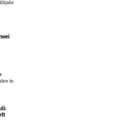
rühjahr
h
zwei
e
alen in
ich.
gen in
li:
lt