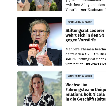
zwischen Adeg und dem
Vorarlberger Kaufmann 
Albrecht ist kartellrechtl
freigegeben: Die
MARKETING & MEDIA
Bundeswettbewerbsbeh
und der Bundeskartellan
Stiftungsrat Lederer
wehrt sich in den SN
gegen Vorwürfe
Mehrere Themen beschä
derzeit den ORF. Am Die
soll im Stiftungsrat über 
vom neuen ORF-Chef Cl
Pig vorgeschlagenen
Besetzungen für die
MARKETING & MEDIA
Direktionen abgestimmt
werden.
Wechsel im
Führungsteam: Uniq
relations holt Nicola 
in die Geschäftsleit