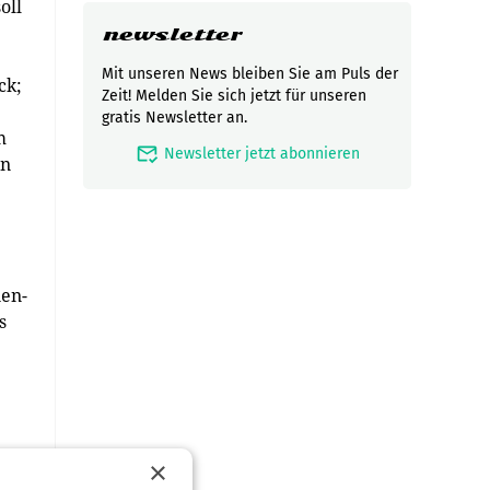
oll
newsletter
Mit unseren News bleiben Sie am Puls der
ck;
Zeit! Melden Sie sich jetzt für unseren
gratis Newsletter an.
m
mark_email_read
Newsletter jetzt abonnieren
en
ien-
s
×