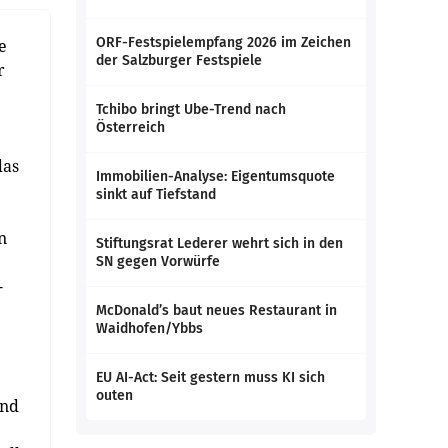
ORF-Festspielempfang 2026 im Zeichen
e
der Salzburger Festspiele
r
Tchibo bringt Ube-Trend nach
Österreich
das
Immobilien-Analyse: Eigentumsquote
sinkt auf Tiefstand
n
Stiftungsrat Lederer wehrt sich in den
SN gegen Vorwürfe
-
McDonald’s baut neues Restaurant in
Waidhofen/Ybbs
EU AI-Act: Seit gestern muss KI sich
outen
und