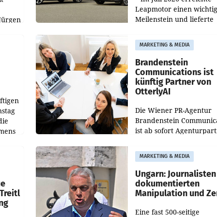
Leapmotor einen wichti
Meilenstein und lieferte
Jürgen
weltweit 101.267 Fahrze
ich
aus, womit sich das Erge
MARKETING & MEDIA
gegenüber Juli 2025 meh
örde
verdoppelte (+102
walt
Brandenstein
Communications ist
künftig Partner von
OtterlyAI
ftigen
Die Wiener PR-Agentur
nstag
Brandenstein Communica
die
ist ab sofort Agenturpar
emens
der KI-Monitoring- und
Optimierungsplattform
MARKETING & MEDIA
OtterlyAI. Damit baut di
Agentur ihr Leistungspor
Ungarn: Journalisten
ue
dokumentierten
Treitl
Manipulation und Ze
ung
Eine fast 500-seitige